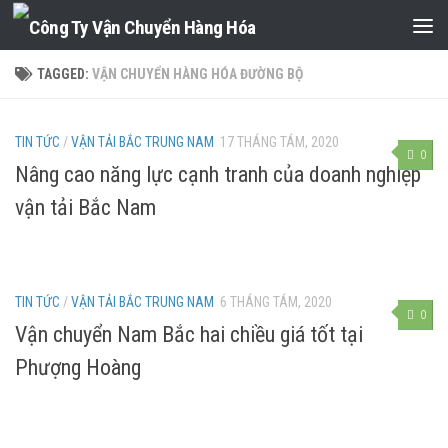
Skip to content
TAGGED:
VẬN CHUYỂN HÀNG HÓA ĐƯỜNG BỘ
TIN TỨC
/
VẬN TẢI BẮC TRUNG NAM
17 THÁNG TÁM, 2020
0
Nâng cao năng lực cạnh tranh của doanh nghiệp
vận tải Bắc Nam
TIN TỨC
/
VẬN TẢI BẮC TRUNG NAM
6 THÁNG TÁM, 2020
0
Vận chuyển Nam Bắc hai chiều giá tốt tại
Phượng Hoàng