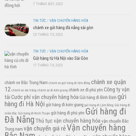
7 THÁNG BẢY, 2023
TIN TỨC
/
VẬN CHUYỂN HÀNG HÓA
chành xe gửi hàng đà nẵng sài gòn
20 THÁNG TƯ, 2023
TIN TỨC
/
VẬN CHUYỂN HÀNG HÓA
Gửi hàng từ Hà Nội vào Sài Gòn
17 THÁNG TƯ, 2023
chành xe quận
chành xe Bắc Trung Nam
chành xe gửi hàng đi lâm đồng
12
Công ty vận
chành xe đi phú yên
chành xe sóc trăng
chành xe đi kiên giang
gửi
tải
Cước phí vận chuyển hàng hóa
Gửi hàng đi Bình Định
hàng đi Hà Nội
gửi hàng đi kiên giang
gửi hàng đi Lâm Đồng
Gửi hàng đi
Gửi hàng đi
gửi hàng đi phú yên
miền Bắc
Gửi hàng đi Ninh Thuận
Đà Nẵng
Thủ tục vận chuyển hàng hóa
vận chuyển Bắc
Vận chuyển hàng
vận chuyển giá rẻ
Trung nam
Bắc Nam