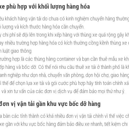
xe phù hợp với khối lượng hàng hóa
iều khách hàng vận tải do chưa có kinh nghiệm chuyển hàng thường
ối lượng và kích thước hàng hóa cần chuyển.
 chi phí sẽ đội lên trong khi xếp hàng với thùng xe quá rộng gây 
ay nhiều trường hợp hàng hóa có kích thường cồng kềnh thùng xe q
 luật giao thông.
trường hợp là các thùng hàng container và bạn cần thuê mẫu xe k
p hàng và bốc dỡ. Có thể nói nhu cầu thuê xe tải ở thành phố là k
anh nghiệp như dọn nhà, chuyển văn phòng, dọn hội chợ, giao hàng 
ì thế để chọn lựa xe tải và gói cước phù hợp hãy tính toán chính 
 và xin tư vấn của các đơn vị dịch vụ để đảm bảo mọi thứ như ý.
đơn vị vận tải gần khu vực bốc dỡ hàng
a bàn các tỉnh thành có khá nhiều đơn vị vận tải chính vì thế việc
xe gần với khu vực bốc hàng đảm bảo điều xe nhanh, tiết kiệm chi 