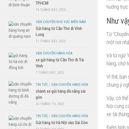
TPHCM
hưởng trực 
13 THÁNG BẢY, 2023
Như vậy
VẬN CHUYỂN KHU VỰC MIỀN NAM
Gửi hàng từ Cần Thơ đi Vĩnh
Từ “Chuyển 
Long
11 THÁNG BẢY, 2023
một nơi nh
VẬN CHUYỂN HÀNG HÓA
Và từ ngữ “
xe gửi hàng từ Cần Thơ đi Trà
hàng, chở h
Vinh
7 THÁNG BẢY, 2023
Vì thế, bạn
chung ý ngh
TIN TỨC
/
VẬN CHUYỂN HÀNG HÓA
chành xe gửi hàng đà nẵng sài
gòn
Vậy, có thể
20 THÁNG TƯ, 2023
Nội cung cấ
xe tải thùn
TIN TỨC
/
VẬN CHUYỂN HÀNG HÓA
Gửi hàng từ Hà Nội vào Sài Gòn
Điểm hình n