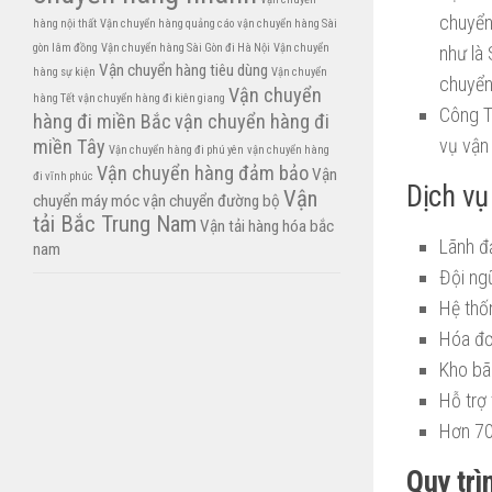
chuyển
hàng nội thất
Vận chuyển hàng quảng cáo
vận chuyển hàng Sài
gòn lâm đồng
Vận chuyển hàng Sài Gòn đi Hà Nội
Vận chuyển
như là
Vận chuyển hàng tiêu dùng
hàng sự kiện
Vận chuyển
chuyển
Vận chuyển
hàng Tết
vận chuyển hàng đi kiên giang
Công T
hàng đi miền Bắc
vận chuyển hàng đi
vụ vận 
miền Tây
Vận chuyển hàng đi phú yên
vận chuyển hàng
Vận chuyển hàng đảm bảo
Vận
đi vĩnh phúc
Dịch vụ
Vận
chuyển máy móc
vận chuyển đường bộ
tải Bắc Trung Nam
Vận tải hàng hóa bắc
Lãnh đ
nam
Đội ngũ
Hệ thố
Hóa đơ
Kho bã
Hỗ trợ 
Hơn 70
Quy tr