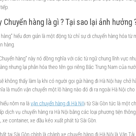
tiếp.
 Chuyển hàng là gì ? Tại sao lại ảnh hưởng 
hàng” hiểu đơn giản là một động từ chỉ sự di chuyển hàng hóa từ 
ận hàng.
Chuyển hàng” này nó đồng nghĩa với các từ ngữ chung lĩnh vực như
àng nhưng lại phân hóa theo tên gọi riêng Bắc Trung Nam của nướ
 sẽ không thấy làm lạ khi có người gọi gửi hàng đi Hà Nội hay chở 
ĩa là muốn vận chuyển một lô hàng nào đó đi ra ngoài Hà Nội cho 
 hiểu nôm na là
vận chuyển hàng đi Hà Nộ
i từ Sài Gòn tức là một c
p dịch vụ chuyển hàng ra Hà Nội bằng các loại phương tiện thông
g, xe container, xe đầu kéo xuất phát từ Sài Gòn.
hất tại Sài Gòn chính là chành xe chuyển hàng đi Hà Nội là Vận T