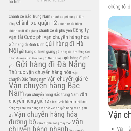
17 THÁNG TƯ, 2023
chúng tôi đ
chành xe Bắc Trung Nam
chành xe gửi hàng đi lâm
chành xe quận 12
đồng
chành xe sóc trăng
Công ty
chành xe đi phú yên
chành xe đi kiên giang
vận tải
Cước phí vận chuyển hàng hóa
gửi hàng đi Hà
Gửi hàng đi Bình Định
Nội
gửi hàng đi kiên giang
gửi hàng đi Lâm Đồng
Gửi
gửi hàng đi phú
hàng đi miền Bắc
Gửi hàng đi Ninh Thuận
Gửi hàng đi Đà Nẵng
yên
Thủ tục vận chuyển hàng hóa
vận
vận chuyển giá rẻ
chuyển Bắc Trung nam
Vận chuyển hàng Bắc
Nam
vận
vận chuyển hàng Bắc trung Nam
chuyển hàng giá rẻ
vận chuyển hàng hà nội lâm
đồng
Vận chuyển hàng hóa chất
Vận chuyển hàng hóa đi phú
Vận c
Vận chuyển hàng hóa
yên
vận
đường bộ
Vận chuyển hàng máy móc
chuyển hàng nhanh
Vận Tả
Vận chuyển