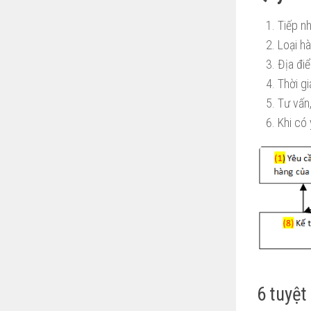
Tiếp n
Loại h
Địa đi
Thời g
Tư vấn,
Khi có
6 tuyệt