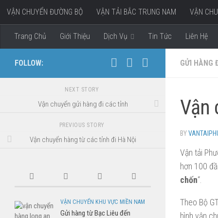
VẬN CHUYỂN ĐƯỜNG BỘ
VẬN TẢI BẮC TRUNG NAM
VẬN CHU
Skip to content
VẬN CHUYỂN HÀNG ĐI MIỀN TÂY
Trang Chủ
Giới Thiệu
Dịch Vụ
Tin Tức
Liên Hệ
FOLLOW:
GỬI HÀNG Đ
NEXT STORY
Vận 
Vận chuyển gửi hàng đi các tỉnh
PREVIOUS STORY
BY
VANTAIP
Vận chuyển hàng từ các tỉnh đi Hà Nội
Vận tải Phư
hơn 100 đầ
chốn
“.
Theo Bộ GTV
VẬN CHUYỂN KHU VỰC MIỀN NAM
Gửi hàng từ Bạc Liêu đến
hình vận ch