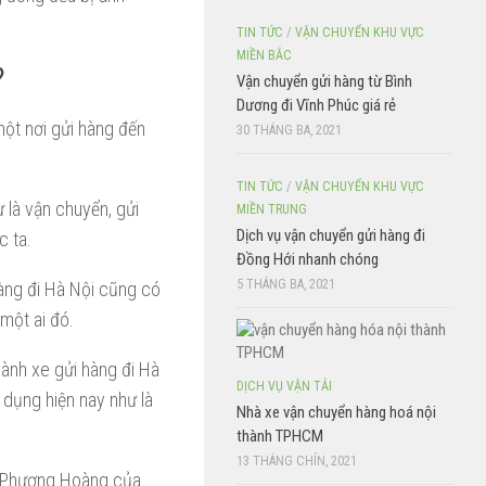
TIN TỨC
/
VẬN CHUYỂN KHU VỰC
MIỀN BẮC
?
Vận chuyển gửi hàng từ Bình
Dương đi Vĩnh Phúc giá rẻ
một nơi gửi hàng đến
30 THÁNG BA, 2021
TIN TỨC
/
VẬN CHUYỂN KHU VỰC
 là vận chuyển, gửi
MIỀN TRUNG
Dịch vụ vận chuyển gửi hàng đi
c ta.
Đồng Hới nhanh chóng
5 THÁNG BA, 2021
hàng đi Hà Nội cũng có
một ai đó.
hành xe gửi hàng đi Hà
DỊCH VỤ VẬN TẢI
 dụng hiện nay như là
Nhà xe vận chuyển hàng hoá nội
thành TPHCM
13 THÁNG CHÍN, 2021
ải Phượng Hoàng của