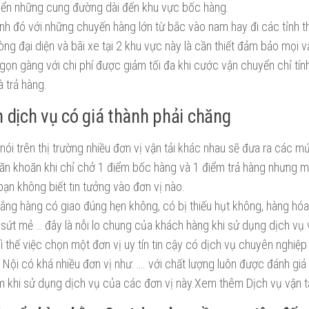
yển những cung đường dài đến khu vực bốc hàng.
nh đó với những chuyến hàng lớn từ bắc vào nam hay đi các tỉnh th
ng đại diện và bãi xe tại 2 khu vực này là cần thiết đảm bảo mọi 
gọn gàng với chi phí được giảm tối đa khi cước vận chuyển chỉ tín
 trả hàng.
 dịch vụ có giá thành phải chăng
nói trên thị trường nhiều đơn vị vận tải khác nhau sẽ đưa ra các m
ăn khoăn khi chỉ chở 1 điểm bốc hàng và 1 điểm trả hàng nhưng m
bạn không biết tin tưởng vào đơn vị nào.
 lắng hàng có giao đúng hẹn không, có bị thiếu hụt không, hàng hó
 sứt mẻ … đây là nỗi lo chung của khách hàng khi sử dụng dịch vụ v
ì thế việc chọn một đơn vị uy tín tin cậy có dịch vụ chuyên nghiệp l
Nội có khá nhiều đơn vị như: …. với chất lượng luôn được đánh giá 
m khi sử dụng dịch vụ của các đơn vị này.Xem thêm Dịch vụ vận tả