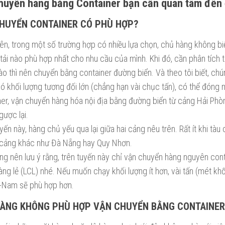
huyển hàng bằng Container bạn cần quan tâm đến 
CHUYỂN CONTAINER CÓ PHÙ HỢP?
ên, trong một số trường hợp có nhiều lựa chọn, chủ hàng không biế
 tải nào phù hợp nhất cho nhu cầu của mình. Khi đó, cần phân tích
ào thì nên chuyển bằng container đường biển. Và theo tôi biết, chú
ó khối lượng tương đối lớn (chẳng hạn vài chục tấn), có thể đóng 
ner, vận chuyển hàng hóa nội địa bằng đường biển từ cảng Hải Ph
gược lại.
yến này, hàng chủ yếu qua lại giữa hai cảng nêu trên. Rất ít khi tàu
cảng khác như Đà Nẵng hay Quy Nhơn.
ng nên lưu ý rằng, trên tuyến này chỉ vận chuyển hàng nguyên con
ng lẻ (LCL) nhé. Nếu muốn chạy khối lượng ít hơn, vài tấn (mét khố
c-Nam sẽ phù hợp hơn.
 HÀNG KHÔNG PHÙ HỢP VẬN CHUYỂN BẰNG CONTAINER