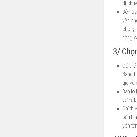
di chu
Bên cạ
văn phò
chóng 
hàng và
3/ Chọn
Có thể 
đang b
giá và 
Bạn lo
vỡ nát,
Chính v
bàn Hà 
yên tâ