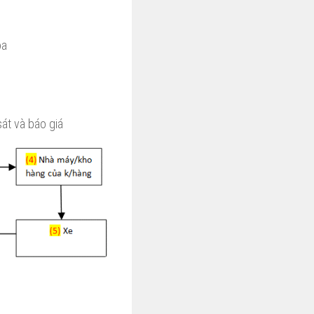
óa
sát và báo giá
ẻ