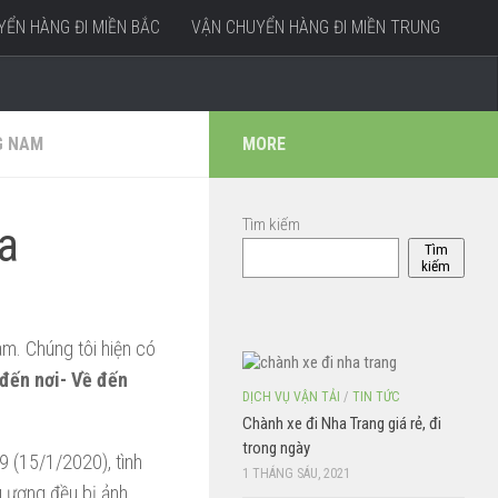
ỂN HÀNG ĐI MIỀN BẮC
VẬN CHUYỂN HÀNG ĐI MIỀN TRUNG
G NAM
MORE
Tìm kiếm
a
Tìm
kiếm
m. Chúng tôi hiện có
 đến nơi- Về đến
DỊCH VỤ VẬN TẢI
/
TIN TỨC
Chành xe đi Nha Trang giá rẻ, đi
trong ngày
9 (15/1/2020), tình
1 THÁNG SÁU, 2021
g ương đều bị ảnh