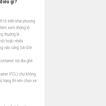
điều gì?
t rõ triển khai phương
 thêm xem những lô
ng thường là …
một hoặc nhiều
òng vào cảng Sài Gòn
 container nội địa ghé
tainer (FCL) chứ không
i) hàng thì nên chọn xe