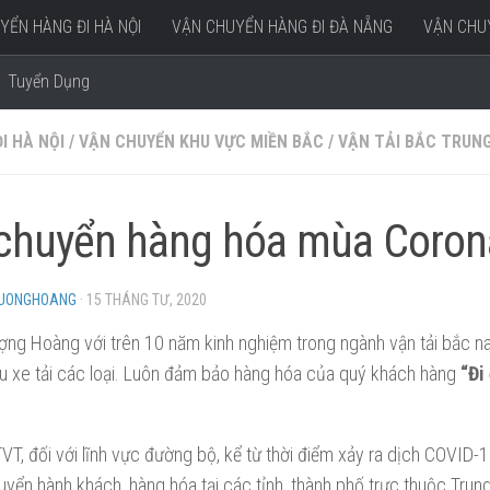
YỂN HÀNG ĐI HÀ NỘI
VẬN CHUYỂN HÀNG ĐI ĐÀ NẴNG
VẬN CHUY
Tuyển Dụng
I HÀ NỘI
/
VẬN CHUYỂN KHU VỰC MIỀN BẮC
/
VẬN TẢI BẮC TRUN
chuyển hàng hóa mùa Coron
HUONGHOANG
·
15 THÁNG TƯ, 2020
ợng Hoàng với trên 10 năm kinh nghiệm trong ngành vận tải bắc na
u xe tải các loại. Luôn đảm bảo hàng hóa của quý khách hàng
“Đi
T, đối với lĩnh vực đường bộ, kể từ thời điểm xảy ra dịch COVID-1
uyển hành khách, hàng hóa tại các tỉnh, thành phố trực thuộc Trun