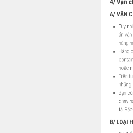
4/ Vận c
A/ VẬN 
Tuy nhi
án vận
hàng n
Hàng c
contai
hoặc n
Trên tu
những 
Bạn cũ
chạy hà
tải Bắ
B/ LOẠI