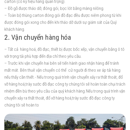
carton (có ký hiệu hàng quan trọng).
– Đồ gỗ được tháo dỡ, đóng gói, bọc lót bằng màng nilông.
– Toàn bộ thùng carton đóng gói đồ đạc đều được niêm phong từ khi
được đóng gói xong cho đến khi tháo dỡ dưới sự giám sát của Quý
khách hàng.
2. Vận chuyển hàng hóa
– Tất cả hàng hoá, đồ đạc, thiết bị được bốc xếp, vận chuyển bằng ô tô
với trọng tải phù hợp đến địa chỉ theo yêu cầu.
– Trước khi vận chuyển hai bên sẽ tiến hành giao nhận hàng để tránh
mất mát. Bên thuê vận chuyển có thể cử người đi theo xe áp tải hàng
nếu thấy cần thiết.- Nếu trong quá trình vận chuyển xảy ra thất thoát, đổ
vỡ hàng hoá,trày sước đồ đạc công ty chúng tôi sẽ hoàn toàn chụi trách
nhiệm đền bù theo yêu cầu của quý khách hàng.Nếu trong quá trình vận
chuyển xảy ra thất thoát, đổ vỡ hàng hoá,trày sước đồ đạc công ty
chúng tôi sẽ hoàn to