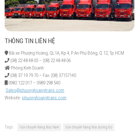
THÔNG TIN LIÊN HỆ
Bãi xe Phượng Hoàng, QL1A, Kp 4, P.An Phú Đông, Q.12, Tp.HCM
(08) 22 48 48 05 – (08) 22 48 48 06
Phòng Kinh Doanh
(08) 37 19 79 70 – Fax: (08) 37157140
0982 122 017 – 0989 298 540
Sales@phuonghoangtrans.com
Website:
phuonghoangtrans.com
Tags:
Vận chuyển hàng Bắc Nam
Vận chuyển hàng hóa đường bộ