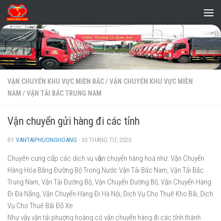
Skip to content
VẬN CHUYỂN KHU VỰC MIỀN BẮC
/
VẬN CHUYỂN KHU VỰC MIỀN
NAM
/
VẬN TẢI BẮC TRUNG NAM
Vận chuyển gửi hàng đi các tỉnh
BY
VANTAIPHUONGHOANG
·
30 THÁNG TƯ, 2020
Chuyên cung cấp các dịch vụ vận chuyển hàng hoá như: Vận Chuyển
Hàng Hóa Bằng Đường Bộ Trong Nước Vận Tải Bắc Nam, Vận Tải Bắc
Trung Nam, Vận Tải Đường Bộ, Vận Chuyển Đường Bộ, Vận Chuyển Hàng
Đi Đà Nẵng, Vận Chuyển Hàng Đi Hà Nội, Dich Vụ Cho Thuê Kho Bãi, Dịch
Vụ Cho Thuê Bãi Đỗ Xe
Như vậy vận tải phượng hoàng có vận chuyển hàng đi các tỉnh thành