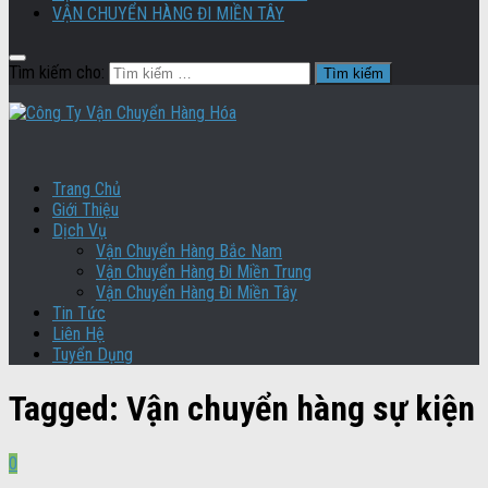
VẬN CHUYỂN HÀNG ĐI MIỀN TÂY
Tìm kiếm cho:
Trang Chủ
Giới Thiệu
Dịch Vụ
Vận Chuyển Hàng Bắc Nam
Vận Chuyển Hàng Đi Miền Trung
Vận Chuyển Hàng Đi Miền Tây
Tin Tức
Liên Hệ
Tuyển Dụng
Tagged:
Vận chuyển hàng sự kiện
0