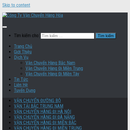
Skip to content
Tìm kiếm cho:
Trang Chủ
Giới Thiệu
Dịch Vụ
Vận Chuyển Hàng Bắc Nam
Vận Chuyển Hàng Đi Miền Trung
Vận Chuyển Hàng Đi Miền Tây
Tin Tức
Liên Hệ
Tuyển Dụng
VẬN CHUYỂN ĐƯỜNG BỘ
VẬN TẢI BẮC TRUNG NAM
VẬN CHUYỂN HÀNG ĐI HÀ NỘI
VẬN CHUYỂN HÀNG ĐI ĐÀ NẴNG
VẬN CHUYỂN HÀNG ĐI MIỀN BẮC
VẬN CHUYỂN HÀNG ĐI MIỀN TRUNG