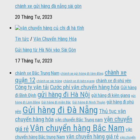
chành xe gửi hàng đà nẵng sài gòn
20 Tháng Tư, 2023
Tin tức
/
Vận Chuyển Hàng Hóa
Gửi hàng từ Hà Nội vào Sài Gòn
17 Tháng Tư, 2023
chành xe
chành xe Bắc Trung Nam
chành xe gửi hàng đi lâm đồng
quận 12
chành xe đi phú yên
chành xe sóc trăng
chành xe đi kiên giang
Công ty vận tải
Cước phí vận chuyển hàng hóa
Gửi hàng
gửi hàng đi Hà Nội
đi Bình Định
gửi hàng đi kiên giang
gửi
gửi hàng đi phú
hàng đi Lâm Đồng
Gửi hàng đi miền Bắc
Gửi hàng đi Ninh Thuận
Gửi hàng đi Đà Nẵng
Thủ tục vận
yên
vận chuyển
chuyển hàng hóa
vận chuyển Bắc Trung nam
Vận chuyển hàng Bắc Nam
giá rẻ
vận
vận chuyển hàng giá rẻ
chuyển hàng Bắc trung Nam
vận chuyển