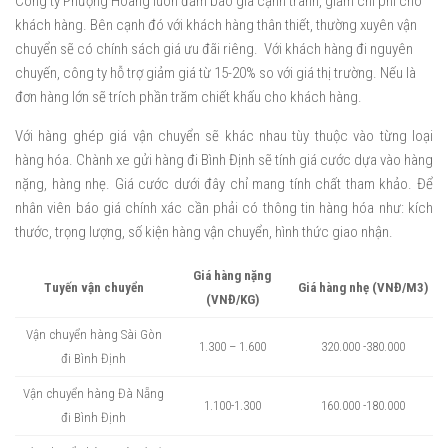
Công ty Phượng Hoàng luôn đảm báo giá cạnh tranh, giảm chi phí cho
khách hàng. Bên cạnh đó với khách hàng thân thiết, thường xuyên vận
chuyển sẽ có chính sách giá ưu đãi riêng. Với khách hàng đi nguyên
chuyến, công ty hỗ trợ giảm giá từ 15-20% so với giá thị trường. Nếu là
đơn hàng lớn sẽ trích phần trăm chiết khấu cho khách hàng.
Với hàng ghép giá vận chuyển sẽ khác nhau tùy thuộc vào từng loại
hàng hóa. Chành xe gửi hàng đi Bình Định sẽ tính giá cước dựa vào hàng
nặng, hàng nhẹ. Giá cước dưới đây chỉ mang tính chất tham khảo. Để
nhân viên báo giá chính xác cần phải có thông tin hàng hóa như: kích
thước, trọng lượng, số kiện hàng vận chuyển, hình thức giao nhận.
Giá hàng nặng
Tuyến vận chuyển
Giá hàng nhẹ (VNĐ/M3)
(VNĐ/KG)
Vận chuyển hàng Sài Gòn
1.300 – 1.600
320.000 -380.000
đi Bình Định
Vận chuyển hàng Đà Nẵng
1.100-1.300
160.000 -180.000
đi Bình Định