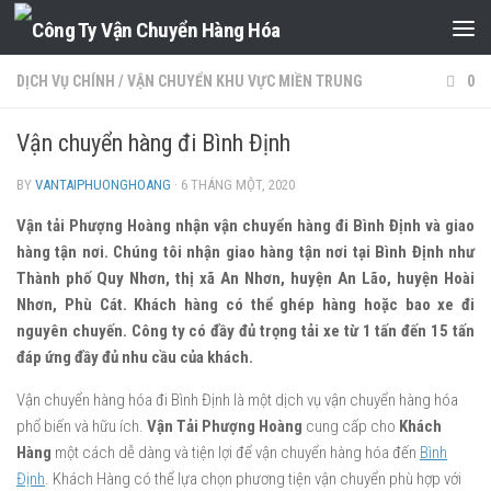
Skip to content
DỊCH VỤ CHÍNH
/
VẬN CHUYỂN KHU VỰC MIỀN TRUNG
0
Vận chuyển hàng đi Bình Định
BY
VANTAIPHUONGHOANG
·
6 THÁNG MỘT, 2020
Vận tải Phượng Hoàng nhận vận chuyển hàng đi Bình Định và giao
hàng tận nơi. Chúng tôi nhận giao hàng tận nơi tại Bình Định như
Thành phố Quy Nhơn, thị xã An Nhơn, huyện An Lão, huyện Hoài
Nhơn, Phù Cát. Khách hàng có thể ghép hàng hoặc bao xe đi
nguyên chuyến. Công ty có đầy đủ trọng tải xe từ 1 tấn đến 15 tấn
đáp ứng đầy đủ nhu cầu của khách.
Vận chuyển hàng hóa đi Bình Định là một dịch vụ vận chuyển hàng hóa
phổ biến và hữu ích.
Vận Tải Phượng Hoàng
cung cấp cho
Khách
Hàng
một cách dễ dàng và tiện lợi để vận chuyển hàng hóa đến
Bình
Định
. Khách Hàng có thể lựa chọn phương tiện vận chuyển phù hợp với