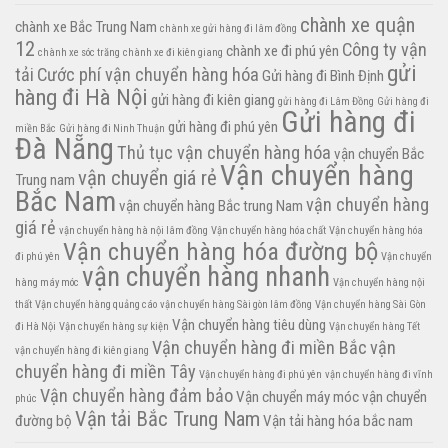
chành xe quận
chành xe Bắc Trung Nam
chành xe gửi hàng đi lâm đồng
12
Công ty vận
chành xe đi phú yên
chành xe sóc trăng
chành xe đi kiên giang
gửi
tải
Cước phí vận chuyển hàng hóa
Gửi hàng đi Bình Định
hàng đi Hà Nội
gửi hàng đi kiên giang
gửi hàng đi Lâm Đồng
Gửi hàng đi
Gửi hàng đi
gửi hàng đi phú yên
miền Bắc
Gửi hàng đi Ninh Thuận
Đà Nẵng
Thủ tục vận chuyển hàng hóa
vận chuyển Bắc
Vận chuyển hàng
vận chuyển giá rẻ
Trung nam
Bắc Nam
vận chuyển hàng
vận chuyển hàng Bắc trung Nam
giá rẻ
vận chuyển hàng hà nội lâm đồng
Vận chuyển hàng hóa chất
Vận chuyển hàng hóa
Vận chuyển hàng hóa đường bộ
đi phú yên
Vận chuyển
vận chuyển hàng nhanh
hàng máy móc
Vận chuyển hàng nội
thất
Vận chuyển hàng quảng cáo
vận chuyển hàng Sài gòn lâm đồng
Vận chuyển hàng Sài Gòn
Vận chuyển hàng tiêu dùng
đi Hà Nội
Vận chuyển hàng sự kiện
Vận chuyển hàng Tết
Vận chuyển hàng đi miền Bắc
vận
vận chuyển hàng đi kiên giang
chuyển hàng đi miền Tây
Vận chuyển hàng đi phú yên
vận chuyển hàng đi vĩnh
Vận chuyển hàng đảm bảo
Vận chuyển máy móc
vận chuyển
phúc
Vận tải Bắc Trung Nam
đường bộ
Vận tải hàng hóa bắc nam