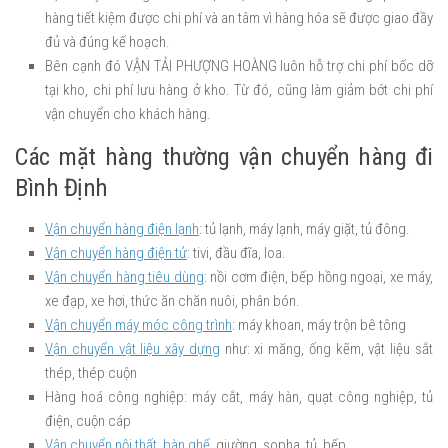
hàng tiết kiệm được chi phí và an tâm vì hàng hóa sẽ được giao đầy
đủ và đúng kế hoạch.
Bên cạnh đó VẬN TẢI PHƯỢNG HOÀNG luôn hỗ trợ chi phí bốc dỡ
tại kho, chi phí lưu hàng ở kho. Từ đó, cũng làm giảm bớt chi phí
vận chuyển cho khách hàng.
Các mặt hàng thường vận chuyển hàng đi
Bình Định
Vận chuyển hàng điện lạnh
: tủ lạnh, máy lạnh, máy giặt, tủ đông.
Vận chuyển hàng điện tử
: tivi, đầu đĩa, loa.
Vận chuyển hàng tiêu dùng
: nồi cơm điện, bếp hồng ngoại, xe máy,
xe đạp, xe hơi, thức ăn chăn nuôi, phân bón.
Vận chuyển máy móc công trình
: máy khoan, máy trộn bê tông
Vận chuyển vật liệu xây dựng
như: xi măng, ống kẽm, vật liệu sắt
thép, thép cuộn
Hàng hoá công nghiệp: máy cắt, máy hàn, quạt công nghiệp, tủ
điện, cuộn cáp
Vận chuyển nội thất, bàn ghế
, giường, sopha, tủ, bếp