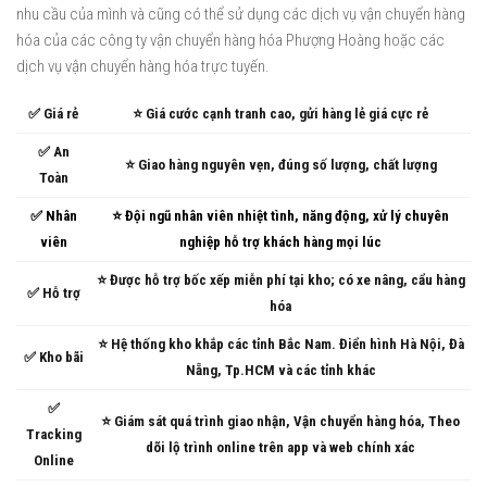
nhu cầu của mình và cũng có thể sử dụng các dịch vụ vận chuyển hàng
hóa của các công ty vận chuyển hàng hóa Phượng Hoàng hoặc các
dịch vụ vận chuyển hàng hóa trực tuyến.
✅ Giá rẻ
⭐ Giá cước cạnh tranh cao, gửi hàng lẻ giá cực rẻ
✅ An
⭐ Giao hàng nguyên vẹn, đúng số lượng, chất lượng
Toàn
✅ Nhân
⭐ Đội ngũ nhân viên nhiệt tình, năng động, xử lý chuyên
viên
nghiệp hỗ trợ khách hàng mọi lúc
⭐ Được hỗ trợ bốc xếp miễn phí tại kho; có xe nâng, cẩu hàng
✅ Hỗ trợ
hóa
⭐ Hệ thống kho khắp các tỉnh Bắc Nam. Điển hình Hà Nội, Đà
✅ Kho bãi
Nẵng, Tp.HCM và các tỉnh khác
✅
⭐ Giám sát quá trình giao nhận, Vận chuyển hàng hóa, Theo
Tracking
dõi lộ trình online trên app và web chính xác
Online