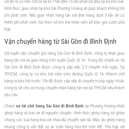
với đó là có hơn 100 xe tải từ 1 tấn đến 15 tấn phân bổ đều tại ba kho bãi.
Hình thức giao nhận tại kho bãi Phương Hoàng sẽ giúp khách không tốn
phí phát sinh. Nếu giao nhận hàng tận nơi đơn hàng dưới 3 tấn sẽ có
thêm phí phát sinh, tùy theo số km mà nhân viên sẽ báo giá cước phù
hợp.
Vận chuyển hàng từ Sài Gòn đi Bình Định
Với tuyến vận chuyển gửi hàng Sài Gòn đi Bình Định, công ty nhận giao
hàng tận nơi và giao hàng trên tuyến Quốc lộ 1A. Trong đó chành xe tải
Sài Gòn đi Bình Định được công ty sắp xếp 2-3 chuyến mỗi ngày. Tại
TPHCM, công ty có kho bãi nằm trên đường Quốc lộ 1A. Khách chở
hàng ra kho bãi trước 15h để được sắp xếp đi chuyến trong ngày. Hoặc
công ty sẽ cho xe trung chuyển nhận hàng tận nơi tại TPHCM nếu khách
yêu cầu.
Chành
xe tải chở hàng Sài Gòn đi Bình Định
tại Phượng Hoàng nhận
ghép hàng và bao xe đi nguyên chuyến. Hình thức ghép hàng sẽ ghép
chung các loại hàng hóa với nhau đủ chuyến vận tải. Mặc dù ghép hàng
nhưng công ty vẫn đặt sự an toàn hàng hóa lên trên hết. Phù hợp với