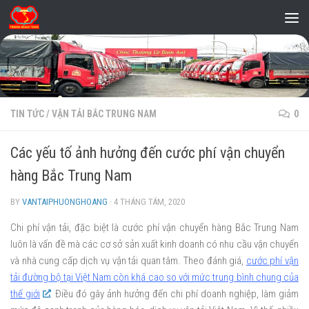
Skip to content
TIN TỨC
/
VẬN TẢI BẮC TRUNG NAM
0
Các yếu tố ảnh hưởng đến cước phí vận chuyển
hàng Bắc Trung Nam
BY
VANTAIPHUONGHOANG
·
4 THÁNG TÁM, 2020
Chi phí vận tải, đặc biệt là cước phí vận chuyển hàng Bắc Trung Nam
luôn là vấn đề mà các cơ sở sản xuất kinh doanh có nhu cầu vận chuyển
và nhà cung cấp dịch vụ vận tải quan tâm. Theo đánh giá,
cước phí vận
tải đường bộ tại Việt Nam còn khá cao so với mức trung bình chung của
thế giới
. Điều đó gây ảnh hưởng đến chi phí doanh nghiệp, làm giảm