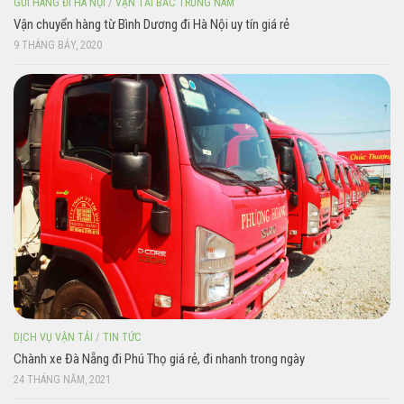
GỬI HÀNG ĐI HÀ NỘI
/
VẬN TẢI BẮC TRUNG NAM
Vận chuyển hàng từ Bình Dương đi Hà Nội uy tín giá rẻ
9 THÁNG BẢY, 2020
DỊCH VỤ VẬN TẢI
/
TIN TỨC
Chành xe Đà Nẵng đi Phú Thọ giá rẻ, đi nhanh trong ngày
24 THÁNG NĂM, 2021