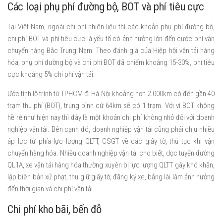
Các loại phụ phí đường bộ, BOT và phí tiêu cực
Tại Việt Nam, ngoài chi phí nhiên liệu thì các khoản phụ phí đường bộ,
chi phí BOT và phí tiêu cực là yếu tố có ảnh hưởng lớn đến cước phí vận
chuyển hàng Bắc Trung Nam. Theo đánh giá của Hiệp hội vận tải hàng
hóa, phụ phí đường bộ và chi phí BOT đã chiếm khoảng 15-30%, phí tiêu
cực khoảng 5% chi phí vận tải.
Ước tính lộ trình từ TPHCM đi Hà Nội khoảng hơn 2.000km có đến gần 40
trạm thu phí (BOT), trung bình cứ 64km sẽ có 1 trạm. Với ví BOT không
hề rẻ như hiện nay thì đây là một khoản chi phí không nhỏ đối với doanh
nghiệp vận tải. Bên cạnh đó, doanh nghiệp vận tải cũng phải chịu nhiều
áp lực từ phía lực lượng QLTT, CSGT về các giấy tờ, thủ tục khi vận
chuyển hàng hóa. Nhiều doanh nghiệp vận tải cho biết, dọc tuyến đường
QL1A, xe vận tải hàng hóa thường xuyên bị lực lượng QLTT gây khó khăn,
lập biên bản xử phạt, thu giữ giấy tờ, đăng ký xe, bằng lái làm ảnh hưởng
đến thời gian và chi phí vận tải.
Chi phí kho bãi, bến đỗ