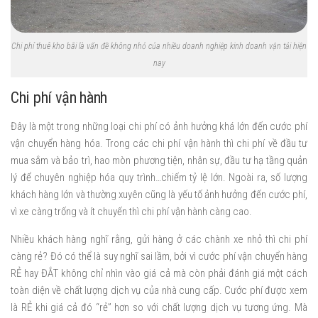
Chi phí thuê kho bãi là vấn đề không nhỏ của nhiều doanh nghiệp kinh doanh vận tải hiện
nay
Chi phí vận hành
Đây là một trong những loại chi phí có ảnh hưởng khá lớn đến cước phí
vận chuyển hàng hóa. Trong các chi phí vận hành thì chi phí về đầu tư
mua sắm và bảo trì, hao mòn phương tiện, nhân sự, đầu tư hạ tầng quản
lý để chuyên nghiệp hóa quy trình…chiếm tỷ lệ lớn. Ngoài ra, số lượng
khách hàng lớn và thường xuyên cũng là yếu tố ảnh hưởng đến cước phí,
vì xe càng trống và ít chuyến thì chi phí vận hành càng cao.
Nhiều khách hàng nghĩ rằng, gửi hàng ở các chành xe nhỏ thì chi phí
càng rẻ? Đó có thể là suy nghĩ sai lầm, bởi vì cước phí vận chuyển hàng
RẺ hay ĐẮT không chỉ nhìn vào giá cả mà còn phải đánh giá một cách
toàn diện về chất lượng dịch vụ của nhà cung cấp. Cước phí được xem
là RẺ khi giá cả đó “rẻ” hơn so với chất lượng dịch vụ tương ứng. Mà