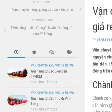
NEXT STORY
Vận 
Vận chuyển hàng quảng cáo sự kiện uy tín
PREVIOUS STORY
giá r
Tiềm năng phát triển ngành vận tải hàng hóa
của Đà Nẵng
BY
VANTAIP
Vận chuyể
nguyên chu
tấn đến 1
VẬN CHUYỂN KHU VỰC MIỀN NAM
đúng tiến 
Gửi hàng từ Bạc Liêu đến
TPHCM
Chành
13 THÁNG BẢY, 2023
VẬN CHUYỂN KHU VỰC MIỀN NAM
Chành xe v
Gửi hàng từ Cần Thơ đi Vĩnh
Long
tiến hành 
11 THÁNG BẢY, 2023