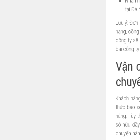
Nhận h
tại Đà
Lưu ý: Đơn 
nặng, cồng 
công ty sẽ 
bãi công ty
Vận 
chuy
Khách hàng
thức bao x
hàng. Tùy 
sở hữu đầy
chuyển hàn