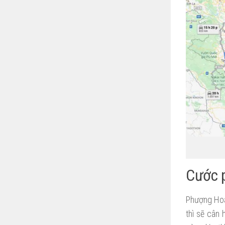
Cước p
Phượng Hoà
thì sẽ cân 