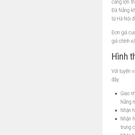
càng lớn th
Đà Nẵng kh
từ Hà Nội 
Đơn giá cướ
giá chính x
Hình t
Với tuyến v
đây:
Giao n
Nẵng n
Nhận h
Nhận h
trung c