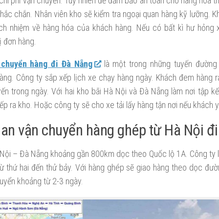
chi phí vận chuyển. Tuy nhiên để đảm bảo an toàn cho hàng hóa t
hắc chắn. Nhân viên kho sẽ kiểm tra ngoại quan hàng kỹ lưỡng. K
ách nhiệm về hàng hóa của khách hàng. Nếu có bất kì hư hỏng 
ị đơn hàng.
 chuyển hàng đi Đà Nẵng
là một trong những tuyến đường
ng. Công ty sắp xếp lịch xe chạy hàng ngày. Khách đem hàng r
yến trong ngày. Với hai kho bãi Hà Nội và Đà Nẵng làm nơi tập k
iếp ra kho. Hoặc công ty sẽ cho xe tải lấy hàng tận nơi nếu khách 
ian vận chuyển hàng ghép từ Hà Nội đ
à Nội – Đà Nẵng khoảng gần 800km dọc theo Quốc lộ 1A. Công ty l
từ thứ hai đến thử bảy. Với hàng ghép sẽ giao hàng theo dọc đườ
uyển khoảng từ 2-3 ngày.