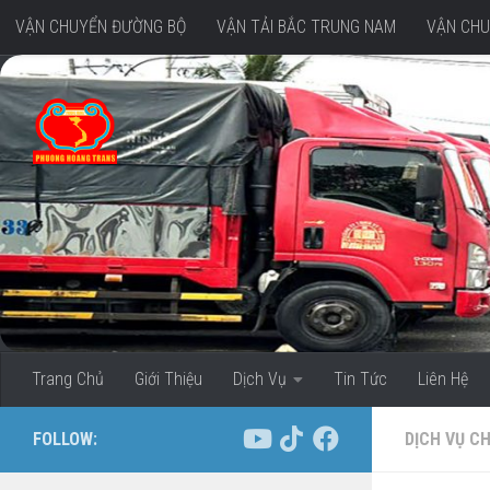
VẬN CHUYỂN ĐƯỜNG BỘ
VẬN TẢI BẮC TRUNG NAM
VẬN CHU
Skip to content
VẬN CHUYỂN HÀNG ĐI MIỀN TÂY
Trang Chủ
Giới Thiệu
Dịch Vụ
Tin Tức
Liên Hệ
FOLLOW:
DỊCH VỤ C