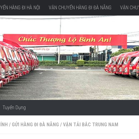
YỂN HÀNG ĐI HÀ NỘI
VẬN CHUYỂN HÀNG ĐI ĐÀ NẴNG
VẬN CHUY
Tuyển Dụng
HÍNH
/
GỬI HÀNG ĐI ĐÀ NẴNG
/
VẬN TẢI BẮC TRUNG NAM