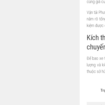
cùng giá cư
Vận tải Phư
nắm rõ tổn
kiệm được 
Kích t
chuyế
Để bao xe t
lượng và k
thuộc sở h
Tr