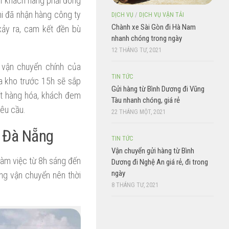
hì khách hàng phải đóng
hi đã nhận hàng công ty
DỊCH VỤ
/
DỊCH VỤ VẬN TẢI
Chành xe Sài Gòn đi Hà Nam
xảy ra, cam kết đền bù
nhanh chóng trong ngày
12 THÁNG TƯ, 2021
 vận chuyển chính của
TIN TỨC
a kho trước 15h sẽ sắp
Gửi hàng từ Bình Dương đi Vũng
ết hàng hóa, khách đem
Tàu nhanh chóng, giá rẻ
yêu cầu.
22 THÁNG MỘT, 2021
i Đà Nẵng
TIN TỨC
Vận chuyển gửi hàng từ Bình
àm việc từ 8h sáng đến
Dương đi Nghệ An giá rẻ, đi trong
ngày
ng vận chuyển nên thời
8 THÁNG TƯ, 2021