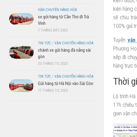
kiệm được 
kiện hàng c
VẬN CHUYỂN HÀNG HÓA
xe gửi hàng từ Cần Thơ đi Trà
sẽ chịu tr
Vinh
100% giá tr
7 THÁNG BẢY, 2023
Tuyến
vận
TIN TỨC
/
VẬN CHUYỂN HÀNG HÓA
Phượng Hoà
chành xe gửi hàng đà nẵng sài
gòn
xếp đi chu
20 THÁNG TƯ, 2023
hàng trực t
TIN TỨC
/
VẬN CHUYỂN HÀNG HÓA
Thời g
Gửi hàng từ Hà Nội vào Sài Gòn
17 THÁNG TƯ, 2023
Lộ trình H
17h chiều 
gian vận ch