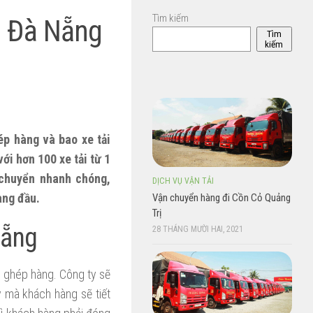
Tìm kiếm
i Đà Nẵng
Tìm
kiếm
p hàng và bao xe tải
i hơn 100 xe tải từ 1
chuyển nhanh chóng,
DỊCH VỤ VẬN TẢI
àng đầu.
Vận chuyển hàng đi Cồn Cỏ Quảng
Trị
Nẵng
28 THÁNG MƯỜI HAI, 2021
 ghép hàng. Công ty sẽ
y mà khách hàng sẽ tiết