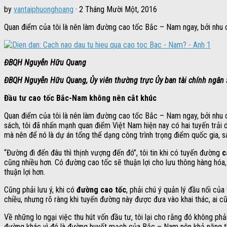
by
vantaiphuonghoang
·
2 Tháng Mười Một, 2016
Quan điểm của tôi là nên làm đường cao tốc Bắc – Nam ngay, bởi nh
ĐBQH Nguyễn Hữu Quang
ĐBQH Nguyễn Hữu Quang, Ủy viên thường trực Ủy ban tài chính ngân 
Đầu tư cao tốc Bắc-Nam không nên cắt khúc
Quan điểm của tôi là nên làm đường cao tốc Bắc – Nam ngay, bởi nhu c
sách, tôi đã nhấn mạnh quan điểm Việt Nam hiện nay có hai tuyến trải 
mà nên để nó là dự án tổng thể dạng công trình trọng điểm quốc gia,
“Đường đi đến đâu thì thịnh vượng đến đó”, tôi tin khi có tuyến đường
c
cũng nhiều hơn. Có đường cao tốc sẽ thuận lợi cho lưu thông hàng hóa, 
thuận lợi hơn.
Cũng phải lưu ý, khi có
đường cao tốc
, phải chú ý quản lý đầu nối củ
chiều, nhưng rõ ràng khi tuyến đường này được đưa vào khai thác, ai cũ
Về những lo ngại việc thu hút vốn đầu tư, tôi lại cho rằng đó không p
đường khác vì đó là đường huyết mạch của Bắc – Nam nên khả năng thu