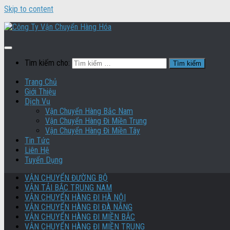
Skip to content
Tìm kiếm cho:
Trang Chủ
Giới Thiệu
Dịch Vụ
Vận Chuyển Hàng Bắc Nam
Vận Chuyển Hàng Đi Miền Trung
Vận Chuyển Hàng Đi Miền Tây
Tin Tức
Liên Hệ
Tuyển Dụng
VẬN CHUYỂN ĐƯỜNG BỘ
VẬN TẢI BẮC TRUNG NAM
VẬN CHUYỂN HÀNG ĐI HÀ NỘI
VẬN CHUYỂN HÀNG ĐI ĐÀ NẴNG
VẬN CHUYỂN HÀNG ĐI MIỀN BẮC
VẬN CHUYỂN HÀNG ĐI MIỀN TRUNG