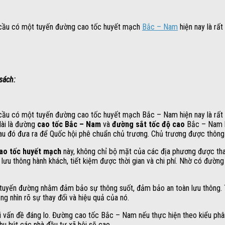
u cầu có một tuyến đường cao tốc huyết mạch
Bắc – Nam
hiện nay là rất
sách:
ầu có một tuyến đường cao tốc huyết mạch Bắc – Nam hiện nay là rất cấ
dài là đường
cao tốc Bắc – Nam
và
đường sắt tốc độ cao
Bắc – Nam là
 sau đó đưa ra để Quốc hội phê chuẩn chủ trương. Chủ trương được thông
ao tốc huyết mạch
này, không chỉ bộ mặt của các địa phương được thay
lưu thông hành khách, tiết kiệm được thời gian và chi phí. Nhờ có đường 
a tuyến đường nhằm đảm bảo sự thông suốt, đảm bảo an toàn lưu thông. Tr
ng nhìn rõ sự thay đổi và hiệu quả của nó.
hải vấn đề đáng lo. Đường cao tốc Bắc – Nam nếu thực hiện theo kiểu phân
 hút các nhà đầu tư xã hội sẽ cao.