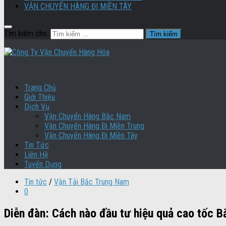
VẬN CHUYỂN HÀNG ĐI MIỀN TÂY
Tìm kiếm cho:
Trang Chủ
Giới Thiệu
Dịch Vụ
Vận Chuyển Hàng Bắc Nam
Vận Chuyển Hàng Đi Miền Trung
Vận Chuyển Hàng Đi Miền Tây
Tin Tức
Liên Hệ
Tuyển Dụng
Tin tức
/
Vận Tải Bắc Trung Nam
0
Diễn đàn: Cách nào đầu tư hiệu quả cao tốc 