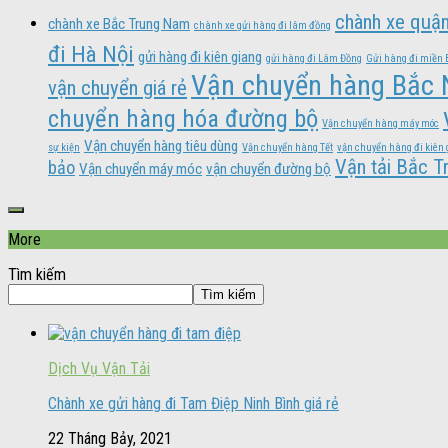
chành xe quậ
chành xe Bắc Trung Nam
chành xe gửi hàng đi lâm đồng
đi Hà Nội
gửi hàng đi kiên giang
gửi hàng đi Lâm Đồng
Gửi hàng đi miền 
Vận chuyển hàng Bắc
vận chuyển giá rẻ
chuyển hàng hóa đường bộ
Vận chuyển hàng máy móc
Vận chuyển hàng tiêu dùng
sự kiện
Vận chuyển hàng Tết
vận chuyển hàng đi kiên 
Vận tải Bắc 
bảo
Vận chuyển máy móc
vận chuyển đường bộ
More
Tìm kiếm
Tìm kiếm
Dịch Vụ Vận Tải
Chành xe gửi hàng đi Tam Điệp Ninh Bình giá rẻ
22 Tháng Bảy, 2021