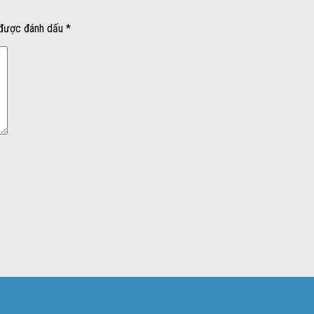
 được đánh dấu
*