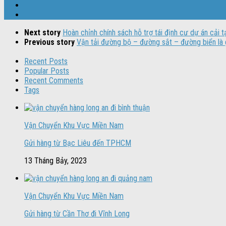
Next story
Hoàn chỉnh chính sách hỗ trợ tái định cư dự án cải 
Previous story
Vận tải đường bộ – đường sắt – đường biển là 
Recent Posts
Popular Posts
Recent Comments
Tags
Vận Chuyển Khu Vực Miền Nam
Gửi hàng từ Bạc Liêu đến TPHCM
13 Tháng Bảy, 2023
Vận Chuyển Khu Vực Miền Nam
Gửi hàng từ Cần Thơ đi Vĩnh Long