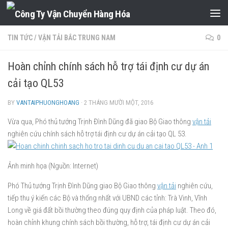
Skip to content
TIN TỨC
/
VẬN TẢI BẮC TRUNG NAM
0
Hoàn chỉnh chính sách hỗ trợ tái định cư dự án
cải tạo QL53
BY
VANTAIPHUONGHOANG
·
2 THÁNG MƯỜI MỘT, 2016
Vừa qua, Phó thủ tướng Trịnh Đình Dũng đã giao Bộ Giao thông
vận tải
nghiên cứu chính sách hỗ trợ tái định cư dự án cải tạo QL 53.
Ảnh minh họa (Nguồn: Internet)
Phó Thủ tướng Trịnh Đình Dũng giao Bộ Giao thông
vận tải
nghiên cứu,
tiếp thu ý kiến các Bộ và thống nhất với UBND các tỉnh: Trà Vinh, Vĩnh
Long về giá đất bồi thường theo đúng quy định của pháp luật. Theo đó,
hoàn chỉnh khung chính sách bồi thường, hỗ trợ, tái định cư dự án cải