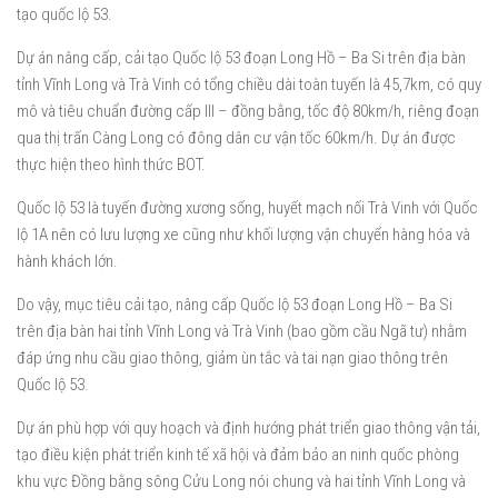
tạo quốc lộ 53.
Dự án nâng cấp, cải tạo Quốc lộ 53 đoạn Long Hồ – Ba Si trên địa bàn
tỉnh Vĩnh Long và Trà Vinh có tổng chiều dài toàn tuyến là 45,7km, có quy
mô và tiêu chuẩn đường cấp III – đồng bằng, tốc độ 80km/h, riêng đoạn
qua thị trấn Càng Long có đông dân cư vận tốc 60km/h. Dự án được
thực hiện theo hình thức BOT.
Quốc lộ 53 là tuyến đường xương sống, huyết mạch nối Trà Vinh với Quốc
lộ 1A nên có lưu lượng xe cũng như khối lượng vận chuyển hàng hóa và
hành khách lớn.
Do vậy, mục tiêu cải tạo, nâng cấp Quốc lộ 53 đoạn Long Hồ – Ba Si
trên địa bàn hai tỉnh Vĩnh Long và Trà Vinh (bao gồm cầu Ngã tư) nhằm
đáp ứng nhu cầu giao thông, giảm ùn tắc và tai nạn giao thông trên
Quốc lộ 53.
Dự án phù hợp với quy hoạch và định hướng phát triển giao thông vận tải,
tạo điều kiện phát triển kinh tế xã hội và đảm bảo an ninh quốc phòng
khu vực Đồng bằng sông Cửu Long nói chung và hai tỉnh Vĩnh Long và