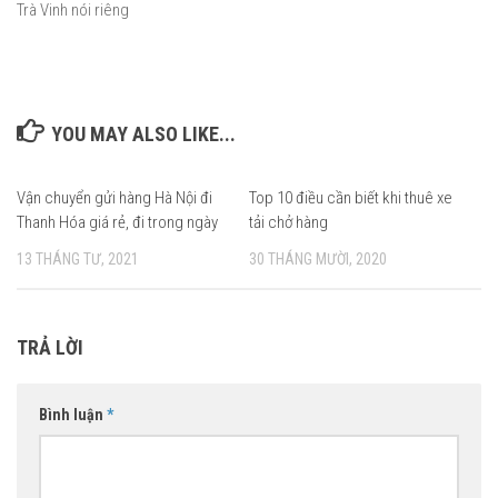
Trà Vinh nói riêng
YOU MAY ALSO LIKE...
Vận chuyển gửi hàng Hà Nội đi
Top 10 điều cần biết khi thuê xe
0
Thanh Hóa giá rẻ, đi trong ngày
tải chở hàng
13 THÁNG TƯ, 2021
30 THÁNG MƯỜI, 2020
TRẢ LỜI
Bình luận
*