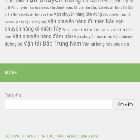
hàng máy móc
Vận chuyển hàng nội
thất
Vận chuyển hàng quảng cáo
vận chuyển hàng Sài gòn lâm đồng
Vận chuyển hàng Sài Gòn
Vận chuyển hàng tiêu dùng
đi Hà Nội
Vận chuyển hàng sự kiện
Vận chuyển hàng Tết
Vận chuyển hàng đi miền Bắc
vận
vận chuyển hàng đi kiên giang
chuyển hàng đi miền Tây
Vận chuyển hàng đi phú yên
vận chuyển hàng đi vĩnh
Vận chuyển hàng đảm bảo
Vận chuyển máy móc
vận chuyển
phúc
Vận tải Bắc Trung Nam
đường bộ
Vận tải hàng hóa bắc nam
MORE
Tìm kiếm
Tìm kiếm
GỬI HÀNG ĐI HÀ NỘI
/
TIN TỨC
/
VẬN TẢI BẮC TRUNG NAM