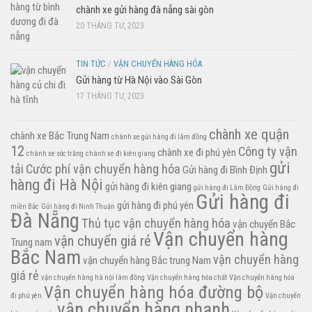
chành xe gửi hàng đà nẵng sài gòn
20 THÁNG TƯ, 2023
TIN TỨC
/
VẬN CHUYỂN HÀNG HÓA
Gửi hàng từ Hà Nội vào Sài Gòn
17 THÁNG TƯ, 2023
chành xe quận
chành xe Bắc Trung Nam
chành xe gửi hàng đi lâm đồng
12
Công ty vận
chành xe đi phú yên
chành xe sóc trăng
chành xe đi kiên giang
gửi
tải
Cước phí vận chuyển hàng hóa
Gửi hàng đi Bình Định
hàng đi Hà Nội
gửi hàng đi kiên giang
gửi hàng đi Lâm Đồng
Gửi hàng đi
Gửi hàng đi
gửi hàng đi phú yên
miền Bắc
Gửi hàng đi Ninh Thuận
Đà Nẵng
Thủ tục vận chuyển hàng hóa
vận chuyển Bắc
Vận chuyển hàng
vận chuyển giá rẻ
Trung nam
Bắc Nam
vận chuyển hàng
vận chuyển hàng Bắc trung Nam
giá rẻ
vận chuyển hàng hà nội lâm đồng
Vận chuyển hàng hóa chất
Vận chuyển hàng hóa
Vận chuyển hàng hóa đường bộ
đi phú yên
Vận chuyển
vận chuyển hàng nhanh