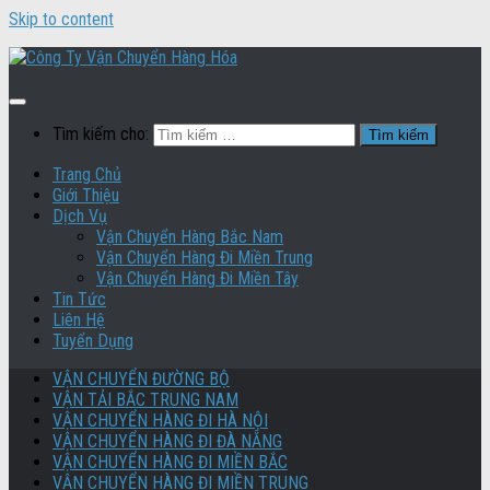
Skip to content
Tìm kiếm cho:
Trang Chủ
Giới Thiệu
Dịch Vụ
Vận Chuyển Hàng Bắc Nam
Vận Chuyển Hàng Đi Miền Trung
Vận Chuyển Hàng Đi Miền Tây
Tin Tức
Liên Hệ
Tuyển Dụng
VẬN CHUYỂN ĐƯỜNG BỘ
VẬN TẢI BẮC TRUNG NAM
VẬN CHUYỂN HÀNG ĐI HÀ NỘI
VẬN CHUYỂN HÀNG ĐI ĐÀ NẴNG
VẬN CHUYỂN HÀNG ĐI MIỀN BẮC
VẬN CHUYỂN HÀNG ĐI MIỀN TRUNG