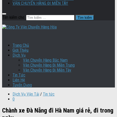
VẬN CHUYỂN HÀNG ĐI MIỀN TÂY
Tìm kiếm cho:
Trang Chủ
Giới Thiệu
Dịch Vụ
Vận Chuyển Hàng Bắc Nam
Vận Chuyển Hàng Đi Miền Trung
Vận Chuyển Hàng Đi Miền Tây
Tin Tức
Liên Hệ
Tuyển Dụng
Dịch Vụ Vận Tải
/
Tin tức
0
Chành xe Đà Nẵng đi Hà Nam giá rẻ, đi trong