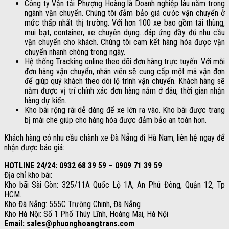
Công ty Vận tải Phượng Hoàng là Doanh nghiệp lâu năm trong
ngành vận chuyển. Chúng tôi đảm bảo giá cước vận chuyển ở
mức thấp nhất thị trường. Với hơn 100 xe bao gồm tải thùng,
mui bạt, container, xe chuyên dụng…đáp ứng đầy đủ nhu cầu
vận chuyển cho khách. Chúng tôi cam kết hàng hóa được vận
chuyển nhanh chóng trong ngày.
Hệ thống Tracking online theo dõi đơn hàng trực tuyến: Với mỗi
đơn hàng vận chuyển, nhân viên sẽ cung cấp một mã vận đơn
để giúp quý khách theo dõi lộ trình vận chuyển. Khách hàng sẽ
nắm được vị trí chính xác đơn hàng nằm ở đâu, thời gian nhận
hàng dự kiến.
Kho bãi rộng rãi dễ dàng để xe lớn ra vào. Kho bãi được trang
bị mái che giúp cho hàng hóa được đảm bảo an toàn hơn.
Khách hàng có nhu cầu chành xe Đà Nẵng đi Hà Nam, liên hệ ngay để
nhận được báo giá:
HOTLINE 24/24: 0932 68 39 59 – 0909 71 39 59
Địa chỉ kho bãi:
Kho bãi Sài Gòn: 325/11A Quốc Lộ 1A, An Phú Đông, Quận 12, Tp
HCM.
Kho Đà Nẵng: 555C Trường Chinh, Đà Nẵng
Kho Hà Nội: Số 1 Phố Thúy Lĩnh, Hoàng Mai, Hà Nội
Email: sales@phuonghoangtrans.com