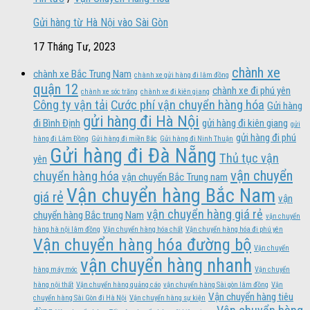
Gửi hàng từ Hà Nội vào Sài Gòn
17 Tháng Tư, 2023
chành xe
chành xe Bắc Trung Nam
chành xe gửi hàng đi lâm đồng
quận 12
chành xe đi phú yên
chành xe sóc trăng
chành xe đi kiên giang
Công ty vận tải
Cước phí vận chuyển hàng hóa
Gửi hàng
gửi hàng đi Hà Nội
đi Bình Định
gửi hàng đi kiên giang
gửi
gửi hàng đi phú
hàng đi Lâm Đồng
Gửi hàng đi miền Bắc
Gửi hàng đi Ninh Thuận
Gửi hàng đi Đà Nẵng
Thủ tục vận
yên
vận chuyển
chuyển hàng hóa
vận chuyển Bắc Trung nam
Vận chuyển hàng Bắc Nam
giá rẻ
vận
vận chuyển hàng giá rẻ
chuyển hàng Bắc trung Nam
vận chuyển
hàng hà nội lâm đồng
Vận chuyển hàng hóa chất
Vận chuyển hàng hóa đi phú yên
Vận chuyển hàng hóa đường bộ
Vận chuyển
vận chuyển hàng nhanh
hàng máy móc
Vận chuyển
hàng nội thất
Vận chuyển hàng quảng cáo
vận chuyển hàng Sài gòn lâm đồng
Vận
Vận chuyển hàng tiêu
chuyển hàng Sài Gòn đi Hà Nội
Vận chuyển hàng sự kiện