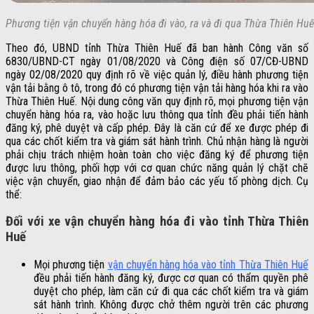
Phương tiện vận chuyển hàng hóa đi vào, ra và đi qua Thừa Thiên Hu
Theo đó, UBND tỉnh Thừa Thiên Huế đã ban hành Công văn số
6830/UBND-CT ngày 01/08/2020 và Công điện số 07/CĐ-UBND
ngày 02/08/2020 quy định rõ về việc quản lý, điều hành phương tiện
vận tải bằng ô tô, trong đó có phương tiện vận tải hàng hóa khi ra vào
Thừa Thiên Huế. Nội dung công văn quy định rõ, mọi phương tiện vận
chuyển hàng hóa ra, vào hoặc lưu thông qua tỉnh đều phải tiến hành
đăng ký, phê duyệt và cấp phép. Đây là căn cứ để xe được phép đi
qua các chốt kiểm tra và giám sát hành trình. Chủ nhận hàng là người
phải chịu trách nhiệm hoàn toàn cho việc đăng ký để phương tiện
được lưu thông, phối hợp với cơ quan chức năng quản lý chặt chẽ
việc vận chuyển, giao nhận để đảm bảo các yếu tố phòng dịch. Cụ
thể:
Đối với xe vận chuyển hàng hóa đi vào tỉnh Thừa Thiên
Huế
Mọi phương tiện
vận chuyển hàng hóa vào tỉnh Thừa Thiên Huế
đều phải tiến hành đăng ký, được cơ quan có thẩm quyền phê
duyệt cho phép, làm căn cứ đi qua các chốt kiểm tra và giám
sát hành trình. Không được chở thêm người trên các phương