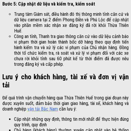
Bước 5: Cập nhật dữ liệu và kiểm tra, kiểm soát
Trung tâm Giám sát, điều hành đô thị thông minh tỉnh căn cứ và
dữ liệu camera tại 2 điểm Phong Điền và Phú Lộc để cập nhật
vào phần mềm xác nhận xe đăng ký đã rời khỏi Thừa Thiên
Huế.
Công an tỉnh, Thanh tra giao thông căn cứ vào dữ liệu cảnh báo
vi phạm thời gian hoàn thành bốc dỡ hàng theo quy định tiến
hành kiểm tra và xử lý các vi phạm của Chủ nhận hàng. Đồng
thời tổ chức kiểm tra, rà soát và xử lý vi phạm đối với các xe
chưa rời khỏi tỉnh sau 60 phút kể từ thời điểm đã được nêu
trong đăng ký và cấp phép.
Lưu ý cho khách hàng, tài xế và đơn vị vận
tải
Để quá trình vận chuyển hàng qua Thừa Thiên Huế trong giai đoạn này
được xuyên suốt, đảm bảo thời gian giao hàng, tài xế, khách hàng và
doanh nghiệp
vận tải Bắc Nam
cần lưu ý:
Cập nhật những quy định, thông tin mới nhất để thực hiện đúng
quy trình, quy định
Chủ hàng (khách hàng) thường xuyên cập nhật vào hệ thống