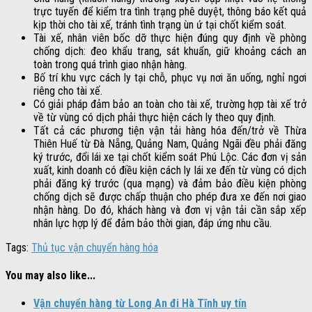
trực tuyến để kiểm tra tình trạng phê duyệt, thông báo kết quả
kịp thời cho tài xế, tránh tình trạng ùn ứ tại chốt kiểm soát.
Tài xế, nhân viên bốc dỡ thực hiện đúng quy định về phòng
chống dịch: đeo khẩu trang, sát khuẩn, giữ khoảng cách an
toàn trong quá trình giao nhận hàng.
Bố trí khu vực cách ly tại chỗ, phục vụ nơi ăn uống, nghỉ ngơi
riêng cho tài xế.
Có giải pháp đảm bảo an toàn cho tài xế, trường hợp tài xế trở
về từ vùng có dịch phải thực hiện cách ly theo quy định.
Tất cả các phương tiện vận tải hàng hóa đến/trở về Thừa
Thiên Huế từ Đà Nẵng, Quảng Nam, Quảng Ngãi đều phải đăng
ký trước, đổi lái xe tại chốt kiểm soát Phú Lộc. Các đơn vị sản
xuất, kinh doanh có điều kiện cách ly lái xe đến từ vùng có dịch
phải đăng ký trước (qua mạng) và đảm bảo điều kiện phòng
chống dịch sẽ được chấp thuận cho phép đưa xe đến nơi giao
nhận hàng. Do đó, khách hàng và đơn vị vận tải cần sắp xếp
nhân lực hợp lý để đảm bảo thời gian, đáp ứng nhu cầu.
Tags:
Thủ tục vận chuyển hàng hóa
You may also like...
Vận chuyển hàng từ Long An đi Hà Tĩnh uy tín