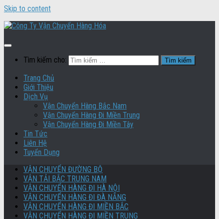
Skip to content
Tìm kiếm cho:
Trang Chủ
Giới Thiệu
Dịch Vụ
Vận Chuyển Hàng Bắc Nam
Vận Chuyển Hàng Đi Miền Trung
Vận Chuyển Hàng Đi Miền Tây
Tin Tức
Liên Hệ
Tuyển Dụng
VẬN CHUYỂN ĐƯỜNG BỘ
VẬN TẢI BẮC TRUNG NAM
VẬN CHUYỂN HÀNG ĐI HÀ NỘI
VẬN CHUYỂN HÀNG ĐI ĐÀ NẴNG
VẬN CHUYỂN HÀNG ĐI MIỀN BẮC
VẬN CHUYỂN HÀNG ĐI MIỀN TRUNG