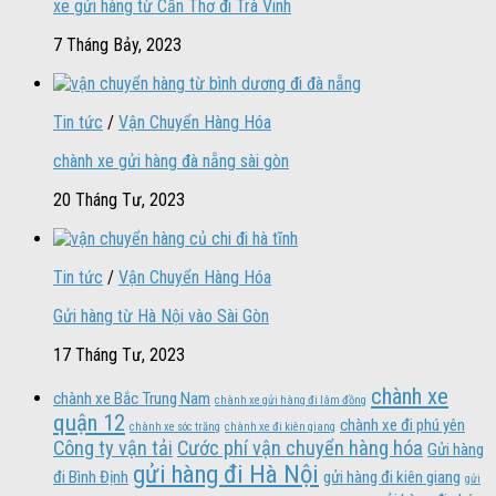
xe gửi hàng từ Cần Thơ đi Trà Vinh
7 Tháng Bảy, 2023
Tin tức
/
Vận Chuyển Hàng Hóa
chành xe gửi hàng đà nẵng sài gòn
20 Tháng Tư, 2023
Tin tức
/
Vận Chuyển Hàng Hóa
Gửi hàng từ Hà Nội vào Sài Gòn
17 Tháng Tư, 2023
chành xe
chành xe Bắc Trung Nam
chành xe gửi hàng đi lâm đồng
quận 12
chành xe đi phú yên
chành xe sóc trăng
chành xe đi kiên giang
Công ty vận tải
Cước phí vận chuyển hàng hóa
Gửi hàng
gửi hàng đi Hà Nội
đi Bình Định
gửi hàng đi kiên giang
gửi