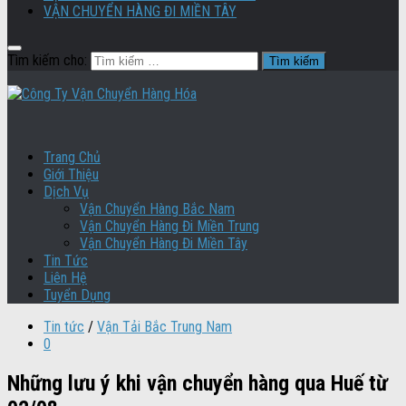
VẬN CHUYỂN HÀNG ĐI MIỀN TÂY
Tìm kiếm cho:
Trang Chủ
Giới Thiệu
Dịch Vụ
Vận Chuyển Hàng Bắc Nam
Vận Chuyển Hàng Đi Miền Trung
Vận Chuyển Hàng Đi Miền Tây
Tin Tức
Liên Hệ
Tuyển Dụng
Tin tức
/
Vận Tải Bắc Trung Nam
0
Những lưu ý khi vận chuyển hàng qua Huế từ