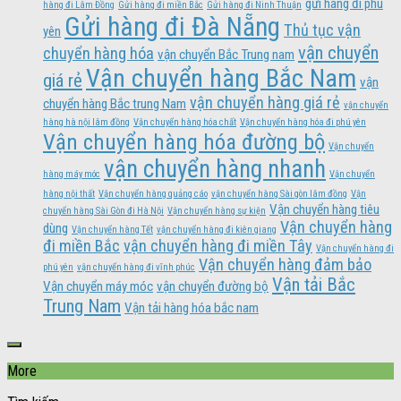
gửi hàng đi phú
hàng đi Lâm Đồng
Gửi hàng đi miền Bắc
Gửi hàng đi Ninh Thuận
Gửi hàng đi Đà Nẵng
Thủ tục vận
yên
vận chuyển
chuyển hàng hóa
vận chuyển Bắc Trung nam
Vận chuyển hàng Bắc Nam
giá rẻ
vận
vận chuyển hàng giá rẻ
chuyển hàng Bắc trung Nam
vận chuyển
hàng hà nội lâm đồng
Vận chuyển hàng hóa chất
Vận chuyển hàng hóa đi phú yên
Vận chuyển hàng hóa đường bộ
Vận chuyển
vận chuyển hàng nhanh
hàng máy móc
Vận chuyển
hàng nội thất
Vận chuyển hàng quảng cáo
vận chuyển hàng Sài gòn lâm đồng
Vận
Vận chuyển hàng tiêu
chuyển hàng Sài Gòn đi Hà Nội
Vận chuyển hàng sự kiện
Vận chuyển hàng
dùng
Vận chuyển hàng Tết
vận chuyển hàng đi kiên giang
đi miền Bắc
vận chuyển hàng đi miền Tây
Vận chuyển hàng đi
Vận chuyển hàng đảm bảo
phú yên
vận chuyển hàng đi vĩnh phúc
Vận tải Bắc
Vận chuyển máy móc
vận chuyển đường bộ
Trung Nam
Vận tải hàng hóa bắc nam
More