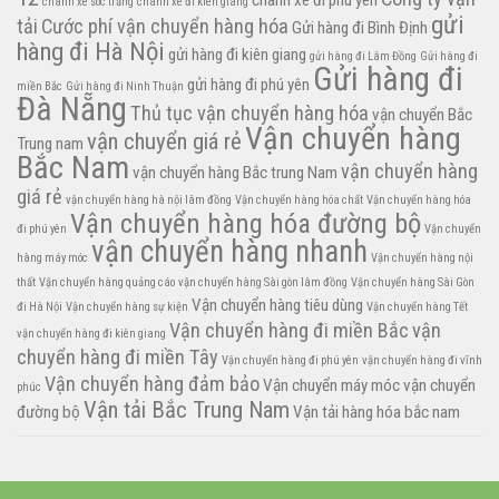
chành xe đi phú yên
chành xe sóc trăng
chành xe đi kiên giang
gửi
tải
Cước phí vận chuyển hàng hóa
Gửi hàng đi Bình Định
hàng đi Hà Nội
gửi hàng đi kiên giang
gửi hàng đi Lâm Đồng
Gửi hàng đi
Gửi hàng đi
gửi hàng đi phú yên
miền Bắc
Gửi hàng đi Ninh Thuận
Đà Nẵng
Thủ tục vận chuyển hàng hóa
vận chuyển Bắc
Vận chuyển hàng
vận chuyển giá rẻ
Trung nam
Bắc Nam
vận chuyển hàng
vận chuyển hàng Bắc trung Nam
giá rẻ
vận chuyển hàng hà nội lâm đồng
Vận chuyển hàng hóa chất
Vận chuyển hàng hóa
Vận chuyển hàng hóa đường bộ
đi phú yên
Vận chuyển
vận chuyển hàng nhanh
hàng máy móc
Vận chuyển hàng nội
thất
Vận chuyển hàng quảng cáo
vận chuyển hàng Sài gòn lâm đồng
Vận chuyển hàng Sài Gòn
Vận chuyển hàng tiêu dùng
đi Hà Nội
Vận chuyển hàng sự kiện
Vận chuyển hàng Tết
Vận chuyển hàng đi miền Bắc
vận
vận chuyển hàng đi kiên giang
chuyển hàng đi miền Tây
Vận chuyển hàng đi phú yên
vận chuyển hàng đi vĩnh
Vận chuyển hàng đảm bảo
Vận chuyển máy móc
vận chuyển
phúc
Vận tải Bắc Trung Nam
đường bộ
Vận tải hàng hóa bắc nam