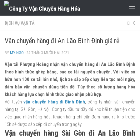
Skip to content
DỊCH VỤ VẬN TẢI
0
Vận chuyển hàng đi An Lão Bình Định giá rẻ
BY
MY NGO
·
24 THÁNG MƯỜI HAI, 2021
Vận tải Phượng Hoàng nhận vận chuyển hàng đi An Lão Bình Định
theo hình thức ghép hàng, bao xe tải nguyên chuyến. Với việc sở
hữu hơn 100 xe tải lớn nhỏ, lịch xe sắp xếp chạy liên tục mỗi ngày,
đảm bảo vận chuyển đúng tiến độ. Tùy theo số lượng hàng hóa
khách hàng lựa chọn hình thức giao nhận phù hợp.
Với tuyến
vận chuyển hàng đi Bình Định
, công ty nhận vận chuyển
hàng tại Sài Gòn, Hà Nội. Công ty đầu tư đầy đủ kho bãi thuận tiện cho
việc giao nhận hàng hóa. Khách hàng chỉ cần đem hàng ra kho trước
15h sẽ được sắp xếp đi chuyến trong ngày.
Vận chuyển hàng Sài Gòn đi An Lão Bình