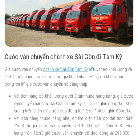
Cước vận chuyển chành xe Sài Gòn đi Tam Kỳ
Giá cước vận chuyển
chành xe Sài Gòn Tam Kỳ
tùy theo khối lượng và
kích thước hàng hóa sẽ có mức giá khác nhau. Hàng có khối lượng
càng lớn thì giá cước vận chuyển sẽ càng thấp.
Với đơn hàng có khối lượng dưới 3 tấn thuộc hàng nặng, giá cước
vận chuyển hàng từ Sài Gòn đi Tam Kỳ là 1.550 nghìn đồng/kg. Khối
lượng trên 3 tấn giá cước dao động từ 1.250 -1.400 nghìn đồng/kg.
Với đơn hàng thuộc hàng nhẹ, chiếm diện tích có thể tích dưới
12m3 thì giá cước vận chuyển là 370.000 nghìn đồng/m3 . Đơn
hàng trên 12m3 giá cước vận chuyển sẽ dao động từ 295.000 –