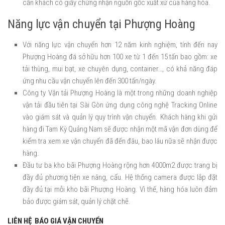
cần khách có giấy chứng nhận nguồn gốc xuất xứ của hàng hóa.
Năng lực vận chuyển tại Phượng Hoàng
Với năng lực vận chuyển hơn 12 năm kinh nghiệm, tính đến nay
Phượng Hoàng đá sở hữu hơn 100 xe từ 1 đến 15 tấn bao gồm: xe
tải thùng, mui bạt, xe chuyên dụng, container…, có khả năng đáp
ứng nhu cầu vận chuyển lên đến 300 tấn/ngày.
Công ty Vận tải Phượng Hoàng là một trong những doanh nghiệp
vận tải đầu tiên tại Sài Gòn ứng dụng công nghệ Tracking Online
vào giám sát và quản lý quy trình vận chuyển. Khách hàng khi gửi
hàng đi Tam Kỳ Quảng Nam sẽ được nhận một mã vận đơn dùng để
kiểm tra xem xe vận chuyển đã đến đâu, bao lâu nữa sẽ nhận được
hàng.
Đầu tư ba kho bãi Phượng Hoàng rộng hơn 4000m2 được trang bị
đầy đủ phương tiện xe nâng, cẩu. Hệ thống camera được lắp đặt
đầy đủ tại mỗi kho bãi Phượng Hoàng. Vì thế, hàng hóa luôn đảm
bảo được giám sát, quản lý chặt chẽ.
LIÊN HỆ BÁO GIÁ VẬN CHUYỂN