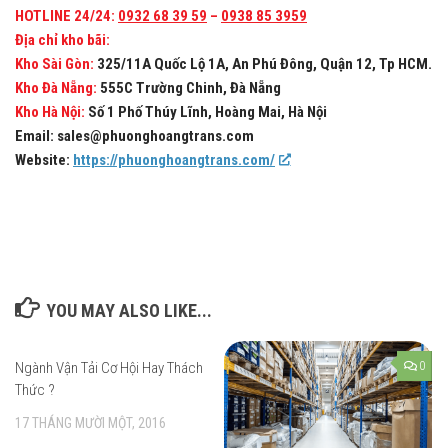
HOTLINE 24/24:
0932 68 39 59
–
0938 85 3959
Địa chỉ kho bãi:
Kho Sài Gòn:
325/11A Quốc Lộ 1A, An Phú Đông, Quận 12, Tp HCM.
Kho Đà Nẵng:
555C Trường Chinh, Đà Nẵng
Kho Hà Nội:
Số 1 Phố Thúy Lĩnh, Hoàng Mai, Hà Nội
Email: sales@phuonghoangtrans.com
Website:
https://phuonghoangtrans.com/
YOU MAY ALSO LIKE...
Ngành Vận Tải Cơ Hội Hay Thách
0
0
Thức ?
17 THÁNG MƯỜI MỘT, 2016