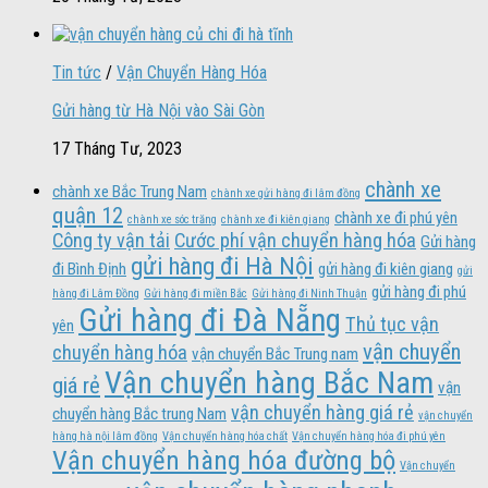
Tin tức
/
Vận Chuyển Hàng Hóa
Gửi hàng từ Hà Nội vào Sài Gòn
17 Tháng Tư, 2023
chành xe
chành xe Bắc Trung Nam
chành xe gửi hàng đi lâm đồng
quận 12
chành xe đi phú yên
chành xe sóc trăng
chành xe đi kiên giang
Công ty vận tải
Cước phí vận chuyển hàng hóa
Gửi hàng
gửi hàng đi Hà Nội
đi Bình Định
gửi hàng đi kiên giang
gửi
gửi hàng đi phú
hàng đi Lâm Đồng
Gửi hàng đi miền Bắc
Gửi hàng đi Ninh Thuận
Gửi hàng đi Đà Nẵng
Thủ tục vận
yên
vận chuyển
chuyển hàng hóa
vận chuyển Bắc Trung nam
Vận chuyển hàng Bắc Nam
giá rẻ
vận
vận chuyển hàng giá rẻ
chuyển hàng Bắc trung Nam
vận chuyển
hàng hà nội lâm đồng
Vận chuyển hàng hóa chất
Vận chuyển hàng hóa đi phú yên
Vận chuyển hàng hóa đường bộ
Vận chuyển