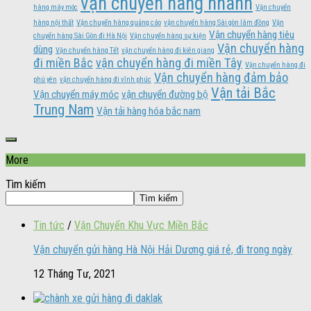
vận chuyển hàng nhanh
hàng máy móc
Vận chuyển
hàng nội thất
Vận chuyển hàng quảng cáo
vận chuyển hàng Sài gòn lâm đồng
Vận
Vận chuyển hàng tiêu
chuyển hàng Sài Gòn đi Hà Nội
Vận chuyển hàng sự kiện
Vận chuyển hàng
dùng
Vận chuyển hàng Tết
vận chuyển hàng đi kiên giang
đi miền Bắc
vận chuyển hàng đi miền Tây
Vận chuyển hàng đi
Vận chuyển hàng đảm bảo
phú yên
vận chuyển hàng đi vĩnh phúc
Vận tải Bắc
Vận chuyển máy móc
vận chuyển đường bộ
Trung Nam
Vận tải hàng hóa bắc nam
More
Tìm kiếm
Tìm kiếm
Tin tức
/
Vận Chuyển Khu Vực Miền Bắc
Vận chuyển gửi hàng Hà Nội Hải Dương giá rẻ, đi trong ngày
12 Tháng Tư, 2021