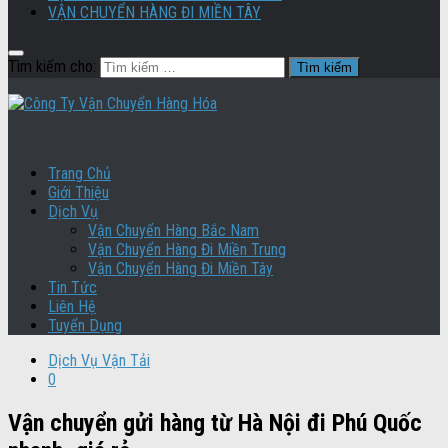
VẬN CHUYỂN HÀNG ĐI MIỀN TÂY
Tìm kiếm cho:
Trang Chủ
Giới Thiệu
Dịch Vụ
Vận Chuyển Hàng Bắc Nam
Vận Chuyển Hàng Đi Miền Trung
Vận Chuyển Hàng Đi Miền Tây
Tin Tức
Liên Hệ
Tuyển Dụng
Dịch Vụ Vận Tải
0
Vận chuyển gửi hàng từ Hà Nội đi Phú Quốc