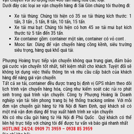
Dưới đây các loại xe vận chuyển hàng đi Sài Gòn chúng tôi thường đi:
Xe tải thùng: Chúng tôi hiện có 35 xe tải thùng kích thước: 1
tấn, 3 tấn , 5 tấn, 8 tấn, 10 tấn, 15 tấn.
Xe tải mui bạt: Chúng tôi hiện có hơn 45 xe tải mui bạt kích
thước từ 5 tấn đến 35 tấn.
Xe container gồm: container một sàn, container có vỏ cont .
Mooc lùn: Dùng để vận chuyển hàng cồng kềnh, siêu trường
siêu trọng, hàng quá khổ quá tải.
Phượng Hoàng trực tiếp vận chuyển không qua trung gian, đảm bảo
giá cước vận chuyển tốt nhất, tiết kiệm nhất cho khách. Tuyệt đối sẽ
không lợi dụng việc thiếu thông tin và nhu cầu cấp bách của khách
hàng để nâng giá vận chuyển.
Tất cả xe tải, container đều được trang bị định vị GPS nhằm theo dõi
lịch trình vận chuyển hàng hóa, cũng như kiểm soát các rủi ro phát
sinh trong quá trình vận chuyển. Công ty Phượng Hoàng là Doanh
nghiệp vận tải tiên phong trang bị hệ thống tracking online. Với mỗi
đơn vận chuyển gửi hàng từ Hà Nội đi Nam Định, quý khách sẽ có
một mã vận đơn dùng để truy xuất hành trình xe vận chuyển
Khi có nhu cầu gửi hàng từ Hà Nội đi Phú Quốc . Quý khách có thể
liên hệ trực tiếp với chúng tôi để được tư vấn và báo giá nhanh nhất
HOTLINE 24/24: 0909 71 3959 – 0938 85 3959