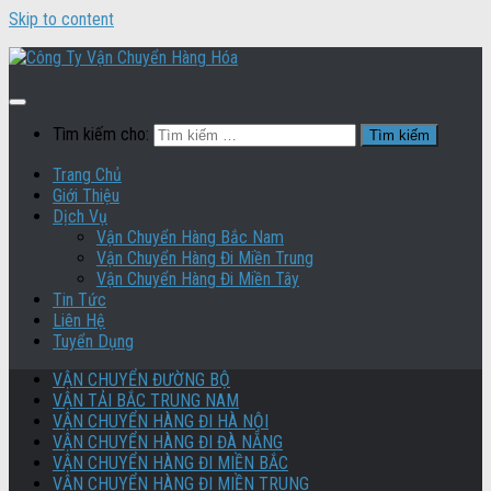
Skip to content
Tìm kiếm cho:
Trang Chủ
Giới Thiệu
Dịch Vụ
Vận Chuyển Hàng Bắc Nam
Vận Chuyển Hàng Đi Miền Trung
Vận Chuyển Hàng Đi Miền Tây
Tin Tức
Liên Hệ
Tuyển Dụng
VẬN CHUYỂN ĐƯỜNG BỘ
VẬN TẢI BẮC TRUNG NAM
VẬN CHUYỂN HÀNG ĐI HÀ NỘI
VẬN CHUYỂN HÀNG ĐI ĐÀ NẴNG
VẬN CHUYỂN HÀNG ĐI MIỀN BẮC
VẬN CHUYỂN HÀNG ĐI MIỀN TRUNG