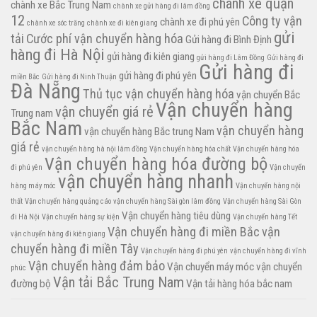
chành xe quận
chành xe Bắc Trung Nam
chành xe gửi hàng đi lâm đồng
12
Công ty vận
chành xe đi phú yên
chành xe sóc trăng
chành xe đi kiên giang
gửi
tải
Cước phí vận chuyển hàng hóa
Gửi hàng đi Bình Định
hàng đi Hà Nội
gửi hàng đi kiên giang
gửi hàng đi Lâm Đồng
Gửi hàng đi
Gửi hàng đi
gửi hàng đi phú yên
miền Bắc
Gửi hàng đi Ninh Thuận
Đà Nẵng
Thủ tục vận chuyển hàng hóa
vận chuyển Bắc
Vận chuyển hàng
vận chuyển giá rẻ
Trung nam
Bắc Nam
vận chuyển hàng
vận chuyển hàng Bắc trung Nam
giá rẻ
vận chuyển hàng hà nội lâm đồng
Vận chuyển hàng hóa chất
Vận chuyển hàng hóa
Vận chuyển hàng hóa đường bộ
đi phú yên
Vận chuyển
vận chuyển hàng nhanh
hàng máy móc
Vận chuyển hàng nội
thất
Vận chuyển hàng quảng cáo
vận chuyển hàng Sài gòn lâm đồng
Vận chuyển hàng Sài Gòn
Vận chuyển hàng tiêu dùng
đi Hà Nội
Vận chuyển hàng sự kiện
Vận chuyển hàng Tết
Vận chuyển hàng đi miền Bắc
vận
vận chuyển hàng đi kiên giang
chuyển hàng đi miền Tây
Vận chuyển hàng đi phú yên
vận chuyển hàng đi vĩnh
Vận chuyển hàng đảm bảo
Vận chuyển máy móc
vận chuyển
phúc
Vận tải Bắc Trung Nam
đường bộ
Vận tải hàng hóa bắc nam