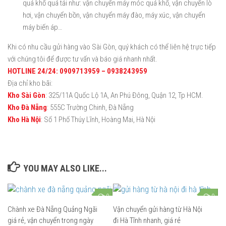
quá khổ quá tải như: vận chuyển máy móc quá khổ, vận chuyển lò
hơi, vận chuyển bồn, vận chuyển máy đào, máy xúc, vận chuyển
máy biến áp…
Khi có nhu cầu gửi hàng vào Sài Gòn, quý khách có thể liên hệ trực tiếp
với chúng tôi để được tư vấn và báo giá nhanh nhất.
HOTLINE 24/24: 0909713959 – 0938243959
Địa chỉ kho bãi:
Kho Sài Gòn
: 325/11A Quốc Lộ 1A, An Phú Đông, Quận 12, Tp HCM.
Kho Đà Nẵng
: 555C Trường Chinh, Đà Nẵng
Kho Hà Nội
: Số 1 Phố Thúy Lĩnh, Hoàng Mai, Hà Nội
YOU MAY ALSO LIKE...
0
0
Chành xe Đà Nẵng Quảng Ngãi
Vận chuyển gửi hàng từ Hà Nội
giá rẻ, vận chuyển trong ngày
đi Hà Tĩnh nhanh, giá rẻ