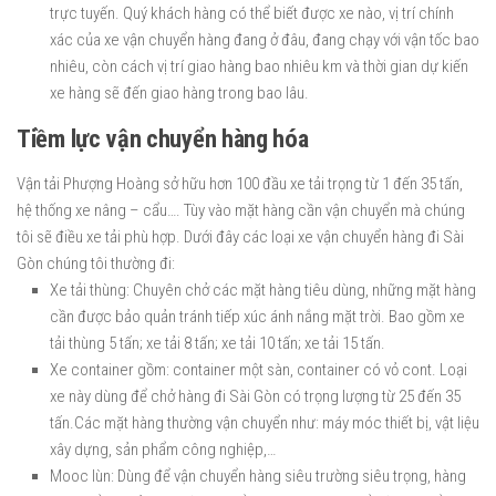
trực tuyến. Quý khách hàng có thể biết được xe nào, vị trí chính
xác của xe vận chuyển hàng đang ở đâu, đang chạy với vận tốc bao
nhiêu, còn cách vị trí giao hàng bao nhiêu km và thời gian dự kiến
xe hàng sẽ đến giao hàng trong bao lâu.
Tiềm lực vận chuyển hàng hóa
Vận tải Phượng Hoàng sở hữu hơn 100 đầu xe tải trọng từ 1 đến 35 tấn,
hệ thống xe nâng – cẩu…. Tùy vào mặt hàng cần vận chuyển mà chúng
tôi sẽ điều xe tải phù hợp. Dưới đây các loại xe vận chuyển hàng đi Sài
Gòn chúng tôi thường đi:
Xe tải thùng: Chuyên chở các mặt hàng tiêu dùng, những mặt hàng
cần được bảo quản tránh tiếp xúc ánh nắng mặt trời. Bao gồm xe
tải thùng 5 tấn; xe tải 8 tấn; xe tải 10 tấn; xe tải 15 tấn.
Xe container gồm: container một sàn, container có vỏ cont. Loại
xe này dùng để chở hàng đi Sài Gòn có trọng lượng từ 25 đến 35
tấn.Các mặt hàng thường vận chuyển như: máy móc thiết bị, vật liệu
xây dựng, sản phẩm công nghiệp,…
Mooc lùn: Dùng để vận chuyển hàng siêu trường siêu trọng, hàng