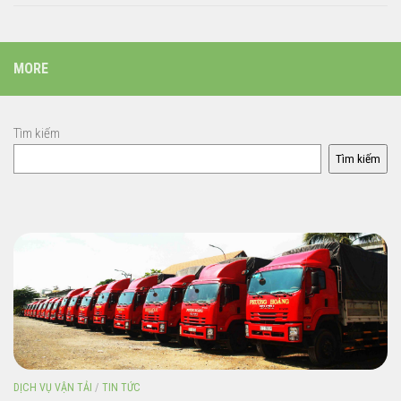
MORE
Tìm kiếm
Tìm kiếm
DỊCH VỤ VẬN TẢI
/
TIN TỨC