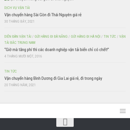
DỊCH VỤ VẬN TẢI
Vận chuyển hàng Sài Gòn đi Thái Nguyên giá rẻ
30 THÁNG BẢY, 2021
DIỄN ĐÀN VẬN TẢI
/
GỬI HÀNG ĐI ĐÀ NẴNG
/
GỬI HÀNG ĐI HÀ NỘI
/
TIN TỨC
/
VẬN
TẢI BẮC TRUNG NAM
“Giờ mà tăng phí thì các doanh nghiệp vận tải biển chỉ có chết!”
4 THÁNG MƯỜI MỘT, 2016
TIN TỨC
Vận chuyển hàng Bình Dương đi Gia Lai giá rẻ, đi trong ngày
20 THÁNG NĂM, 2021