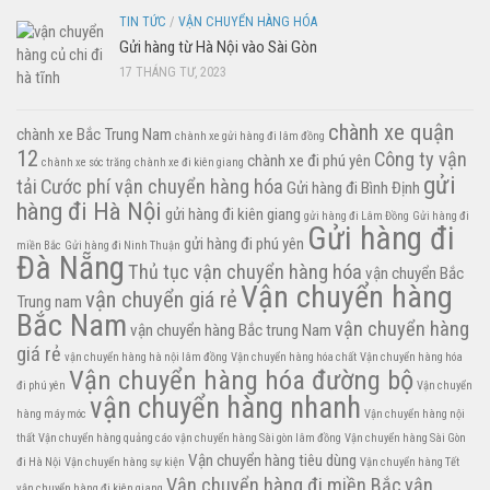
TIN TỨC
/
VẬN CHUYỂN HÀNG HÓA
Gửi hàng từ Hà Nội vào Sài Gòn
17 THÁNG TƯ, 2023
chành xe quận
chành xe Bắc Trung Nam
chành xe gửi hàng đi lâm đồng
12
Công ty vận
chành xe đi phú yên
chành xe sóc trăng
chành xe đi kiên giang
gửi
tải
Cước phí vận chuyển hàng hóa
Gửi hàng đi Bình Định
hàng đi Hà Nội
gửi hàng đi kiên giang
gửi hàng đi Lâm Đồng
Gửi hàng đi
Gửi hàng đi
gửi hàng đi phú yên
miền Bắc
Gửi hàng đi Ninh Thuận
Đà Nẵng
Thủ tục vận chuyển hàng hóa
vận chuyển Bắc
Vận chuyển hàng
vận chuyển giá rẻ
Trung nam
Bắc Nam
vận chuyển hàng
vận chuyển hàng Bắc trung Nam
giá rẻ
vận chuyển hàng hà nội lâm đồng
Vận chuyển hàng hóa chất
Vận chuyển hàng hóa
Vận chuyển hàng hóa đường bộ
đi phú yên
Vận chuyển
vận chuyển hàng nhanh
hàng máy móc
Vận chuyển hàng nội
thất
Vận chuyển hàng quảng cáo
vận chuyển hàng Sài gòn lâm đồng
Vận chuyển hàng Sài Gòn
Vận chuyển hàng tiêu dùng
đi Hà Nội
Vận chuyển hàng sự kiện
Vận chuyển hàng Tết
Vận chuyển hàng đi miền Bắc
vận
vận chuyển hàng đi kiên giang