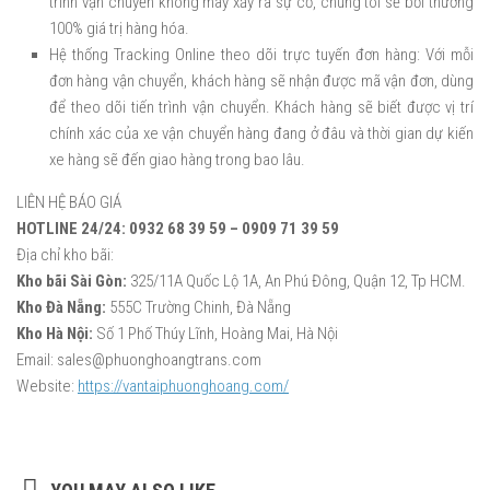
trình vận chuyển không may xảy ra sự cố, chúng tôi sẽ bồi thường
100% giá trị hàng hóa.
Hệ thống Tracking Online theo dõi trực tuyến đơn hàng: Với mỗi
đơn hàng vận chuyển, khách hàng sẽ nhận được mã vận đơn, dùng
để theo dõi tiến trình vận chuyển. Khách hàng sẽ biết được vị trí
chính xác của xe vận chuyển hàng đang ở đâu và thời gian dự kiến
xe hàng sẽ đến giao hàng trong bao lâu.
LIÊN HỆ BÁO GIÁ
HOTLINE 24/24: 0932 68 39 59 – 0909 71 39 59
Địa chỉ kho bãi:
Kho bãi Sài Gòn:
325/11A Quốc Lộ 1A, An Phú Đông, Quận 12, Tp HCM.
Kho Đà Nẵng:
555C Trường Chinh, Đà Nẵng
Kho Hà Nội:
Số 1 Phố Thúy Lĩnh, Hoàng Mai, Hà Nội
Email: sales@phuonghoangtrans.com
Website:
https://vantaiphuonghoang.com/