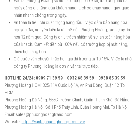
Vận tải Phượng Hoàng sở hữu số lượng lớn xe tải, đáp ứng nhu cầu
ngày càng gia tăng của khách hàng. Lịch xe chạy hàng ngày, giao
nhận nhanh chóng trong ngày.
An toàn là tiêu chí quan trọng hàng đầu. Việc đảm bảo hàng hóa
nguyên đai, nguyên kiện là ưu thế của Phượng Hoàng, tạo sự uy tín
hơn 12 năm qua. Công ty chịu trách nhiệm về sự an toàn hàng hóa
của khách. Cam kết đền bù 100% nếu có trường hợp bị mất hàng,
thiếu hụt hàng hóa.
Giá cước vận chuyển thấp hơn giá thị trường từ 10-15%. Vì đó là nhờ
công ty Phượng Hoàng là đơn vị vận tải trực tiếp.
HOTLINE 24/24: 0909 71 39 59 – 0932 68 39 59 – 0938 85 39 59
Phượng Hoàng HCM: 325/11A Quốc Lộ 1A, An Phú Đông, Quận 12, Tp
HCM.
Phượng Hoàng Đà Nẵng: 555C Trường Chinh, Quận Thanh Khê, Đà Nẵng
Phượng Hoàng Hà Nội: Số 1 Phố Thúy Lĩnh, Quận Hoàng Mai, Tp Hà Nội.
Email: sales@phuonghoangtrans.com
Website:
https://vantaiphuonghoang.com.vn/