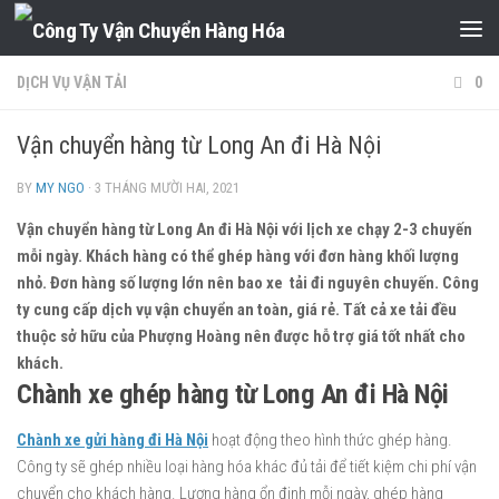
Skip to content
DỊCH VỤ VẬN TẢI
0
Vận chuyển hàng từ Long An đi Hà Nội
BY
MY NGO
·
3 THÁNG MƯỜI HAI, 2021
Vận chuyển hàng từ Long An đi Hà Nội với lịch xe chạy 2-3 chuyến
mỗi ngày. Khách hàng có thể ghép hàng với đơn hàng khối lượng
nhỏ. Đơn hàng số lượng lớn nên bao xe tải đi nguyên chuyến. Công
ty cung cấp dịch vụ vận chuyển an toàn, giá rẻ. Tất cả xe tải đều
thuộc sở hữu của Phượng Hoàng nên được hỗ trợ giá tốt nhất cho
khách.
Chành xe ghép hàng từ Long An đi Hà Nội
Chành xe gửi hàng đi Hà Nội
hoạt động theo hình thức ghép hàng.
Công ty sẽ ghép nhiều loại hàng hóa khác đủ tải để tiết kiệm chi phí vận
chuyển cho khách hàng. Lượng hàng ổn định mỗi ngày, ghép hàng