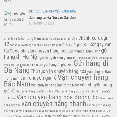
TIN TỨC
/
VẬN CHUYỂN HÀNG HÓA
Gửi hàng từ Hà Nội vào Sài Gòn
17 THÁNG TƯ, 2023
chành xe quận
chành xe Bắc Trung Nam
chành xe gửi hàng đi lâm đồng
12
Công ty vận
chành xe đi phú yên
chành xe sóc trăng
chành xe đi kiên giang
gửi
tải
Cước phí vận chuyển hàng hóa
Gửi hàng đi Bình Định
hàng đi Hà Nội
gửi hàng đi kiên giang
gửi hàng đi Lâm Đồng
Gửi hàng đi
Gửi hàng đi
gửi hàng đi phú yên
miền Bắc
Gửi hàng đi Ninh Thuận
Đà Nẵng
Thủ tục vận chuyển hàng hóa
vận chuyển Bắc
Vận chuyển hàng
vận chuyển giá rẻ
Trung nam
Bắc Nam
vận chuyển hàng
vận chuyển hàng Bắc trung Nam
giá rẻ
vận chuyển hàng hà nội lâm đồng
Vận chuyển hàng hóa chất
Vận chuyển hàng hóa
Vận chuyển hàng hóa đường bộ
đi phú yên
Vận chuyển
vận chuyển hàng nhanh
hàng máy móc
Vận chuyển hàng nội
thất
Vận chuyển hàng quảng cáo
vận chuyển hàng Sài gòn lâm đồng
Vận chuyển hàng Sài Gòn
Vận chuyển hàng tiêu dùng
đi Hà Nội
Vận chuyển hàng sự kiện
Vận chuyển hàng Tết