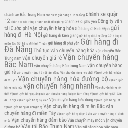
chành xe quận
chành xe Bắc Trung Nam
chành xe gửi hàng đi lâm đồng
12
Công ty vận
chành xe đi phú yên
chành xe sóc trăng
chành xe đi kiên giang
gửi
tải
Cước phí vận chuyển hàng hóa
Gửi hàng đi Bình Định
hàng đi Hà Nội
gửi hàng đi kiên giang
gửi hàng đi Lâm Đồng
Gửi hàng đi
Gửi hàng đi
gửi hàng đi phú yên
miền Bắc
Gửi hàng đi Ninh Thuận
Đà Nẵng
Thủ tục vận chuyển hàng hóa
vận chuyển Bắc
Vận chuyển hàng
vận chuyển giá rẻ
Trung nam
Bắc Nam
vận chuyển hàng
vận chuyển hàng Bắc trung Nam
giá rẻ
vận chuyển hàng hà nội lâm đồng
Vận chuyển hàng hóa chất
Vận chuyển hàng hóa
Vận chuyển hàng hóa đường bộ
đi phú yên
Vận chuyển
vận chuyển hàng nhanh
hàng máy móc
Vận chuyển hàng nội
thất
Vận chuyển hàng quảng cáo
vận chuyển hàng Sài gòn lâm đồng
Vận chuyển hàng Sài Gòn
Vận chuyển hàng tiêu dùng
đi Hà Nội
Vận chuyển hàng sự kiện
Vận chuyển hàng Tết
Vận chuyển hàng đi miền Bắc
vận
vận chuyển hàng đi kiên giang
chuyển hàng đi miền Tây
Vận chuyển hàng đi phú yên
vận chuyển hàng đi vĩnh
Vận chuyển hàng đảm bảo
Vận chuyển máy móc
vận chuyển
phúc
Vận tải Bắc Trung Nam
đường bộ
Vận tải hàng hóa bắc nam