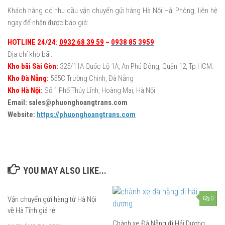
Khách hàng có nhu cầu vận chuyển gửi hàng Hà Nội Hải Phòng, liên hệ
ngay để nhận được báo giá:
HOTLINE 24/24:
0932 68 39 59
–
0938 85 3959
Địa chỉ kho bãi:
Kho bãi Sài Gòn:
325/11A Quốc Lộ 1A, An Phú Đông, Quận 12, Tp HCM.
Kho Đà Nẵng:
555C Trường Chinh, Đà Nẵng
Kho Hà Nội:
Số 1 Phố Thúy Lĩnh, Hoàng Mai, Hà Nội
Email: sales@phuonghoangtrans.com
Website:
https://phuonghoangtrans.com
YOU MAY ALSO LIKE...
Vận chuyển gửi hàng từ Hà Nội
0
về Hà Tĩnh giá rẻ
Chành xe Đà Nẵng đi Hải Dương