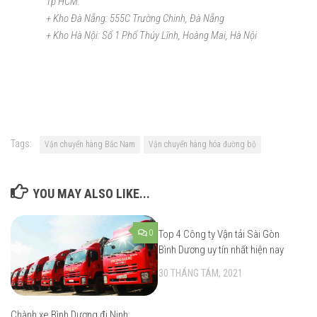
Tp HCM.
+ Kho Đà Nẵng: 555C Trường Chinh, Đà Nẵng
+ Kho Hà Nội: Số 1 Phố Thúy Lĩnh, Hoàng Mai, Hà Nội
Tags:
Vận chuyển hàng Bắc Nam
Vận chuyển hàng hóa đường bộ
YOU MAY ALSO LIKE...
0
Top 4 Công ty Vận tải Sài Gòn
Bình Dương uy tín nhất hiện nay
30 THÁNG TÁM, 2021
Chành xe Bình Dương đi Ninh