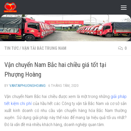
Skip to content
TIN TỨC
/
VẬN TẢI BẮC TRUNG NAM
0
Vận chuyển Nam Bắc hai chiều giá tốt tại
Phượng Hoàng
BY
VANTAIPHUONGHOANG
·
6 THÁNG TÁM, 2020
Vận chuyển Nam Bắc hai chiều được xem là một trong những
giải pháp
tiết kiệm chi phí
của hầu hết các Công ty vận tải Bắc Nam và cơ sở sản
xuất kinh doanh có nhu cầu vận chuyển hàng hóa Bắc Nam thường
xuyên. Sử dụng giải pháp này thế nào để mang lại hiệu quả tối ưu nhất?
Đó là vấn đề mà nhiều khách hàng, doanh nghiệp quan tâm.