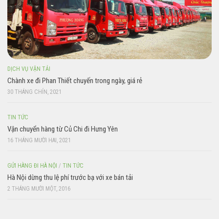
DỊCH VỤ VẬN TẢI
Chành xe đi Phan Thiết chuyến trong ngày, giá rẻ
30 THÁNG CHÍN, 2021
TIN TỨC
Vận chuyển hàng từ Củ Chi đi Hưng Yên
16 THÁNG MƯỜI HAI, 2021
GỬI HÀNG ĐI HÀ NỘI
/
TIN TỨC
Hà Nội dừng thu lệ phí trước bạ với xe bán tải
2 THÁNG MƯỜI MỘT, 2016