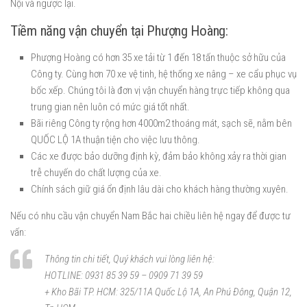
Nội và ngược lại.
Tiềm năng vận chuyển tại Phượng Hoàng:
Phượng Hoàng có hơn 35 xe tải từ 1 đến 18 tấn thuộc sở hữu của
Công ty. Cùng hơn 70 xe vệ tinh, hệ thống xe nâng – xe cẩu phục vụ
bốc xếp. Chúng tôi là đơn vị vận chuyển hàng trực tiếp không qua
trung gian nên luôn có mức giá tốt nhất.
Bãi riêng Công ty rộng hơn 4000m2 thoáng mát, sạch sẽ, nằm bên
QUỐC LỘ 1A thuận tiện cho việc lưu thông.
Các xe được bảo dưỡng định kỳ, đảm bảo không xảy ra thời gian
trễ chuyến do chất lượng của xe.
Chính sách giữ giá ổn định lâu dài cho khách hàng thường xuyên.
Nếu có nhu cầu vận chuyển Nam Bắc hai chiều liên hệ ngay để được tư
vấn:
Thông tin chi tiết, Quý khách vui lòng liên hệ:
HOTLINE: 0931 85 39 59 – 0909 71 39 59
+ Kho Bãi TP. HCM: 325/11A Quốc Lộ 1A, An Phú Đông, Quận 12,