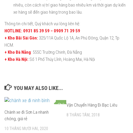
nhiêu, còn cách vị trí giao hàng bao nhiêu km và thời gian dự kiến
xe hàng sẽ đến giao hàng trong bao lâu.
Thông tin chi tiết, Quý khách vui lòng liên hệ:
HOTLINE: 0931 85 39 59 – 0909 71 39 59
+ Kho Bãi Sài Gòn:
325/11A Quốc Lộ 1A, An Phú Đông, Quận 12, Tp
HCM.
+ Kho Đà Nẵng
: 555C Trường Chinh, Đà Nẵng
+ Kho Hà Nội:
Số 1 Phố Thúy Lĩnh, Hoàng Mai, Hà Nội
YOU MAY ALSO LIKE...
0
Vận Chuyển Hàng Đi Bạc Liêu
0
Chành xe đi Sơn La nhanh
8 THÁNG TÁM, 2018
chóng, giá rẻ
10 THÁNG MƯỜI HAI, 2020