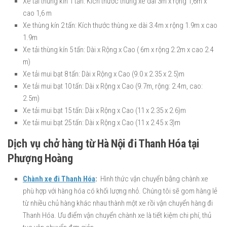
Xe tải thùng kín 1 tấn: Kích thước thùng xe dài 3m x rộng 1,6m x
cao 1,6 m
Xe thùng kín 2 tấn: Kích thước thùng xe dài 3.4m x rộng 1.9m x cao
1.9m
Xe tải thùng kín 5 tấn: Dài x Rộng x Cao ( 6m x rộng 2.2m x cao 2.4
m)
Xe tải mui bạt 8 tấn: Dài x Rộng x Cao (9.0 x 2.35 x 2.5)m
Xe tải mui bạt 10 tấn: Dài x Rộng x Cao (9.7m, rộng: 2.4m, cao:
2.5m)
Xe tải mui bạt 15 tấn: Dài x Rộng x Cao (11 x 2.35 x 2.6)m
Xe tải mui bạt 25 tấn: Dài x Rộng x Cao (11 x 2.45 x 3)m
Dịch vụ chở hàng từ Hà Nội đi Thanh Hóa tại
Phượng Hoàng
Chành xe đi Thanh Hóa
:
Hình thức vận chuyển bằng chành xe
phù hợp với hàng hóa có khối lượng nhỏ. Chúng tôi sẽ gom hàng lẻ
từ nhiều chủ hàng khác nhau thành một xe rồi vận chuyển hàng đi
Thanh Hóa. Ưu điểm vận chuyển chành xe là tiết kiệm chi phí, thủ