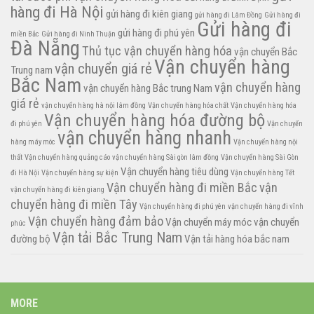
hàng đi Hà Nội
gửi hàng đi kiên giang
gửi hàng đi Lâm Đồng
Gửi hàng đi
Gửi hàng đi
gửi hàng đi phú yên
miền Bắc
Gửi hàng đi Ninh Thuận
Đà Nẵng
Thủ tục vận chuyển hàng hóa
vận chuyển Bắc
Vận chuyển hàng
vận chuyển giá rẻ
Trung nam
Bắc Nam
vận chuyển hàng
vận chuyển hàng Bắc trung Nam
giá rẻ
vận chuyển hàng hà nội lâm đồng
Vận chuyển hàng hóa chất
Vận chuyển hàng hóa
Vận chuyển hàng hóa đường bộ
đi phú yên
Vận chuyển
vận chuyển hàng nhanh
hàng máy móc
Vận chuyển hàng nội
thất
Vận chuyển hàng quảng cáo
vận chuyển hàng Sài gòn lâm đồng
Vận chuyển hàng Sài Gòn
Vận chuyển hàng tiêu dùng
đi Hà Nội
Vận chuyển hàng sự kiện
Vận chuyển hàng Tết
Vận chuyển hàng đi miền Bắc
vận
vận chuyển hàng đi kiên giang
chuyển hàng đi miền Tây
Vận chuyển hàng đi phú yên
vận chuyển hàng đi vĩnh
Vận chuyển hàng đảm bảo
Vận chuyển máy móc
vận chuyển
phúc
Vận tải Bắc Trung Nam
đường bộ
Vận tải hàng hóa bắc nam
MORE