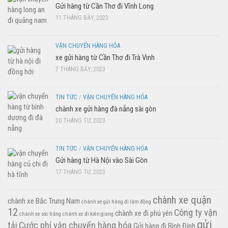
Gửi hàng từ Cần Thơ đi Vĩnh Long
11 THÁNG BẢY, 2023
VẬN CHUYỂN HÀNG HÓA
xe gửi hàng từ Cần Thơ đi Trà Vinh
7 THÁNG BẢY, 2023
TIN TỨC
/
VẬN CHUYỂN HÀNG HÓA
chành xe gửi hàng đà nẵng sài gòn
20 THÁNG TƯ, 2023
TIN TỨC
/
VẬN CHUYỂN HÀNG HÓA
Gửi hàng từ Hà Nội vào Sài Gòn
17 THÁNG TƯ, 2023
chành xe quận
chành xe Bắc Trung Nam
chành xe gửi hàng đi lâm đồng
12
Công ty vận
chành xe đi phú yên
chành xe sóc trăng
chành xe đi kiên giang
gửi
tải
Cước phí vận chuyển hàng hóa
Gửi hàng đi Bình Định