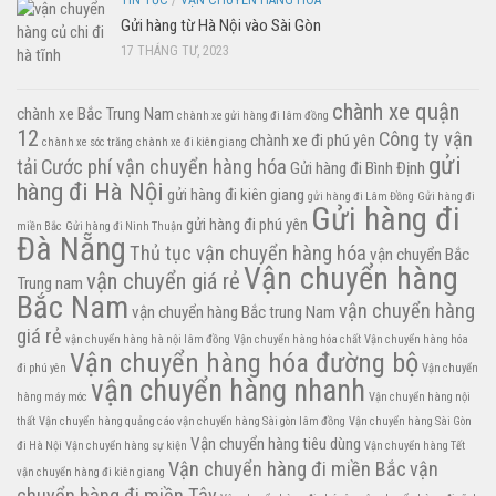
Gửi hàng từ Hà Nội vào Sài Gòn
17 THÁNG TƯ, 2023
chành xe quận
chành xe Bắc Trung Nam
chành xe gửi hàng đi lâm đồng
12
Công ty vận
chành xe đi phú yên
chành xe sóc trăng
chành xe đi kiên giang
gửi
tải
Cước phí vận chuyển hàng hóa
Gửi hàng đi Bình Định
hàng đi Hà Nội
gửi hàng đi kiên giang
gửi hàng đi Lâm Đồng
Gửi hàng đi
Gửi hàng đi
gửi hàng đi phú yên
miền Bắc
Gửi hàng đi Ninh Thuận
Đà Nẵng
Thủ tục vận chuyển hàng hóa
vận chuyển Bắc
Vận chuyển hàng
vận chuyển giá rẻ
Trung nam
Bắc Nam
vận chuyển hàng
vận chuyển hàng Bắc trung Nam
giá rẻ
vận chuyển hàng hà nội lâm đồng
Vận chuyển hàng hóa chất
Vận chuyển hàng hóa
Vận chuyển hàng hóa đường bộ
đi phú yên
Vận chuyển
vận chuyển hàng nhanh
hàng máy móc
Vận chuyển hàng nội
thất
Vận chuyển hàng quảng cáo
vận chuyển hàng Sài gòn lâm đồng
Vận chuyển hàng Sài Gòn
Vận chuyển hàng tiêu dùng
đi Hà Nội
Vận chuyển hàng sự kiện
Vận chuyển hàng Tết
Vận chuyển hàng đi miền Bắc
vận
vận chuyển hàng đi kiên giang
chuyển hàng đi miền Tây