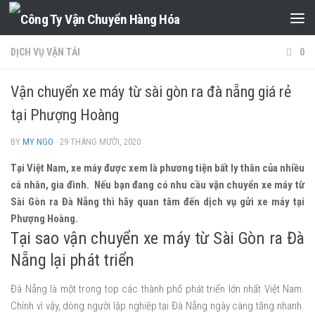
Skip to content
DỊCH VỤ VẬN TẢI
0
Vận chuyển xe máy từ sài gòn ra đà nẵng giá rẻ
tại Phượng Hoàng
BY
MY NGO
·
29 THÁNG MƯỜI, 2020
Tại Việt Nam, xe máy được xem là phương tiện bất ly thân của nhiều
cá nhân, gia đình. Nếu bạn đang có nhu cầu vận chuyển xe máy từ
Sài Gòn ra Đà Nẵng thì hãy quan tâm đến dịch vụ gửi xe máy tại
Phượng Hoàng.
Tại sao vận chuyển xe máy từ Sài Gòn ra Đà
Nẵng lại phát triển
Đà Nẵng là một trong top các thành phố phát triển lớn nhất Việt Nam.
Chính vì vậy, dòng người lập nghiệp tại Đà Nẵng ngày càng tăng nhanh.