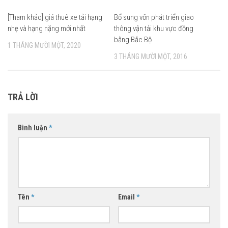
[Tham khảo] giá thuê xe tải hạng
Bổ sung vốn phát triển giao
0
nhẹ và hạng nặng mới nhất
thông vận tải khu vực đồng
bằng Bắc Bộ
1 THÁNG MƯỜI MỘT, 2020
3 THÁNG MƯỜI MỘT, 2016
TRẢ LỜI
Bình luận
*
Tên
*
Email
*