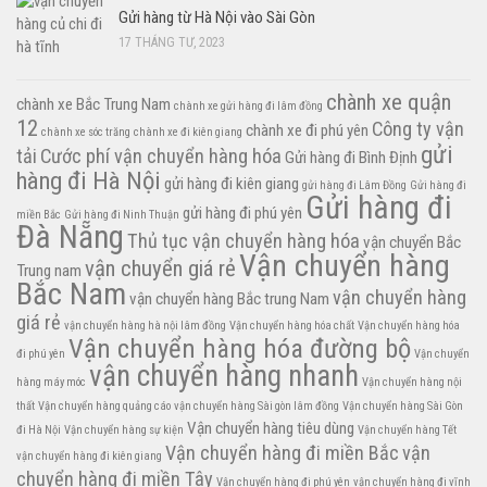
Gửi hàng từ Hà Nội vào Sài Gòn
17 THÁNG TƯ, 2023
chành xe quận
chành xe Bắc Trung Nam
chành xe gửi hàng đi lâm đồng
12
Công ty vận
chành xe đi phú yên
chành xe sóc trăng
chành xe đi kiên giang
gửi
tải
Cước phí vận chuyển hàng hóa
Gửi hàng đi Bình Định
hàng đi Hà Nội
gửi hàng đi kiên giang
gửi hàng đi Lâm Đồng
Gửi hàng đi
Gửi hàng đi
gửi hàng đi phú yên
miền Bắc
Gửi hàng đi Ninh Thuận
Đà Nẵng
Thủ tục vận chuyển hàng hóa
vận chuyển Bắc
Vận chuyển hàng
vận chuyển giá rẻ
Trung nam
Bắc Nam
vận chuyển hàng
vận chuyển hàng Bắc trung Nam
giá rẻ
vận chuyển hàng hà nội lâm đồng
Vận chuyển hàng hóa chất
Vận chuyển hàng hóa
Vận chuyển hàng hóa đường bộ
đi phú yên
Vận chuyển
vận chuyển hàng nhanh
hàng máy móc
Vận chuyển hàng nội
thất
Vận chuyển hàng quảng cáo
vận chuyển hàng Sài gòn lâm đồng
Vận chuyển hàng Sài Gòn
Vận chuyển hàng tiêu dùng
đi Hà Nội
Vận chuyển hàng sự kiện
Vận chuyển hàng Tết
Vận chuyển hàng đi miền Bắc
vận
vận chuyển hàng đi kiên giang
chuyển hàng đi miền Tây
Vận chuyển hàng đi phú yên
vận chuyển hàng đi vĩnh