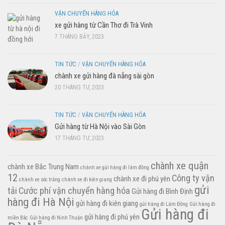
VẬN CHUYỂN HÀNG HÓA
xe gửi hàng từ Cần Thơ đi Trà Vinh
7 THÁNG BẢY, 2023
TIN TỨC
/
VẬN CHUYỂN HÀNG HÓA
chành xe gửi hàng đà nẵng sài gòn
20 THÁNG TƯ, 2023
TIN TỨC
/
VẬN CHUYỂN HÀNG HÓA
Gửi hàng từ Hà Nội vào Sài Gòn
17 THÁNG TƯ, 2023
chành xe quận
chành xe Bắc Trung Nam
chành xe gửi hàng đi lâm đồng
12
Công ty vận
chành xe đi phú yên
chành xe sóc trăng
chành xe đi kiên giang
gửi
tải
Cước phí vận chuyển hàng hóa
Gửi hàng đi Bình Định
hàng đi Hà Nội
gửi hàng đi kiên giang
gửi hàng đi Lâm Đồng
Gửi hàng đi
Gửi hàng đi
gửi hàng đi phú yên
miền Bắc
Gửi hàng đi Ninh Thuận