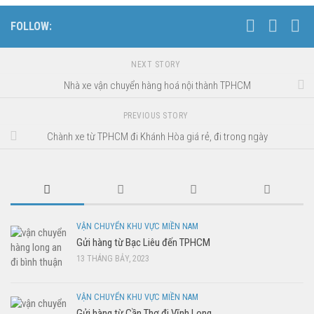
FOLLOW:
NEXT STORY
Nhà xe vận chuyển hàng hoá nội thành TPHCM
PREVIOUS STORY
Chành xe từ TPHCM đi Khánh Hòa giá rẻ, đi trong ngày
VẬN CHUYỂN KHU VỰC MIỀN NAM
Gửi hàng từ Bạc Liêu đến TPHCM
13 THÁNG BẢY, 2023
VẬN CHUYỂN KHU VỰC MIỀN NAM
Gửi hàng từ Cần Thơ đi Vĩnh Long