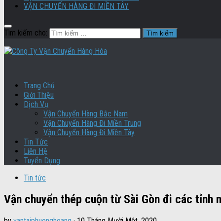
VẬN CHUYỂN HÀNG ĐI MIỀN TÂY
Tìm kiếm cho:
Trang Chủ
Giới Thiệu
Dịch Vụ
Vận Chuyển Hàng Bắc Nam
Vận Chuyển Hàng Đi Miền Trung
Vận Chuyển Hàng Đi Miền Tây
Tin Tức
Liên Hệ
Tuyển Dụng
Tin tức
Vận chuyển thép cuộn từ Sài Gòn đi các tỉnh 
by
vantaiphuonghoang
·
10 Tháng Mười Một, 2020