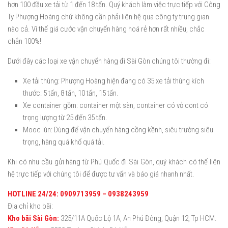
hơn 100 đầu xe tải từ 1 đến 18 tấn. Quý khách làm việc trực tiếp với Công
Ty Phượng Hoàng chứ không cần phải liên hệ qua công ty trung gian
nào cả. Vì thế giá cước vận chuyển hàng hoá rẻ hơn rất nhiều, chắc
chắn 100%!
Dưới đây các loại xe vận chuyển hàng đi Sài Gòn chúng tôi thường đi:
Xe tải thùng: Phượng Hoàng hiện đang có 35 xe tải thùng kích
thước: 5 tấn, 8 tấn, 10 tấn, 15 tấn.
Xe container gồm: container một sàn, container có vỏ cont có
trọng lượng từ 25 đến 35 tấn.
Mooc lùn: Dùng để vận chuyển hàng cồng kềnh, siêu trường siêu
trọng, hàng quá khổ quá tải.
Khi có nhu cầu gửi hàng từ Phú Quốc đi Sài Gòn, quý khách có thể liên
hệ trực tiếp với chúng tôi để được tư vấn và báo giá nhanh nhất.
HOTLINE 24/24: 0909713959 – 0938243959
Địa chỉ kho bãi:
Kho bãi Sài Gòn:
325/11A Quốc Lộ 1A, An Phú Đông, Quận 12, Tp HCM.