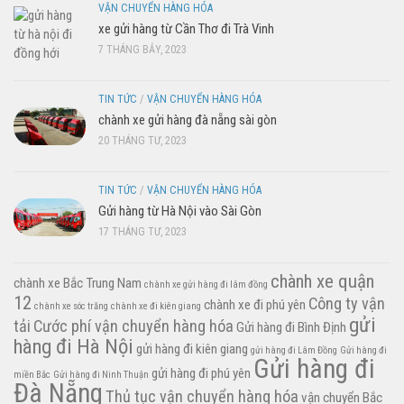
VẬN CHUYỂN HÀNG HÓA
xe gửi hàng từ Cần Thơ đi Trà Vinh
7 THÁNG BẢY, 2023
TIN TỨC
/
VẬN CHUYỂN HÀNG HÓA
chành xe gửi hàng đà nẵng sài gòn
20 THÁNG TƯ, 2023
TIN TỨC
/
VẬN CHUYỂN HÀNG HÓA
Gửi hàng từ Hà Nội vào Sài Gòn
17 THÁNG TƯ, 2023
chành xe quận
chành xe Bắc Trung Nam
chành xe gửi hàng đi lâm đồng
12
Công ty vận
chành xe đi phú yên
chành xe sóc trăng
chành xe đi kiên giang
gửi
tải
Cước phí vận chuyển hàng hóa
Gửi hàng đi Bình Định
hàng đi Hà Nội
gửi hàng đi kiên giang
gửi hàng đi Lâm Đồng
Gửi hàng đi
Gửi hàng đi
gửi hàng đi phú yên
miền Bắc
Gửi hàng đi Ninh Thuận
Đà Nẵng
Thủ tục vận chuyển hàng hóa
vận chuyển Bắc