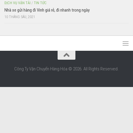
DỊCH VỤ VẬN TẢI
/
TIN TỨC
Nhà xe gửi hàng đi Vinh giá rẻ, đi nhanh trong ngày
10 THÁNG SÁU, 2021
Công Ty Vận Chuyển Hàng Hóa © 2026. All Rights Reserved.