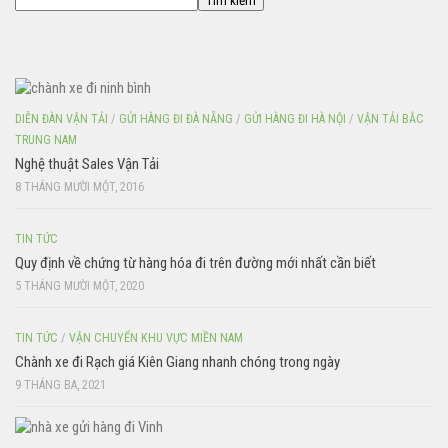
Tìm kiếm
DIỄN ĐÀN VẬN TẢI
/
GỬI HÀNG ĐI ĐÀ NẴNG
/
GỬI HÀNG ĐI HÀ NỘI
/
VẬN TẢI BẮC
TRUNG NAM
Nghệ thuật Sales Vận Tải
8 THÁNG MƯỜI MỘT, 2016
TIN TỨC
Quy định về chứng từ hàng hóa đi trên đường mới nhất cần biết
5 THÁNG MƯỜI MỘT, 2020
TIN TỨC
/
VẬN CHUYỂN KHU VỰC MIỀN NAM
Chành xe đi Rạch giá Kiên Giang nhanh chóng trong ngày
9 THÁNG BA, 2021