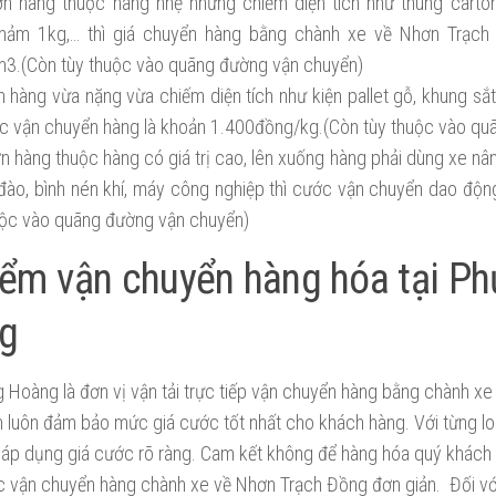
n hàng thuộc hàng nhẹ nhưng chiếm diện tích như thùng carto
hảm 1kg,… thì giá chuyển hàng bằng chành xe về Nhơn Trạc
3.(Còn tùy thuộc vào quãng đường vận chuyển)
n hàng vừa nặng vừa chiếm diện tích như kiện pallet gỗ, khung sắt,
ớc vận chuyển hàng là khoản 1.400đồng/kg.(Còn tùy thuộc vào qu
n hàng thuộc hàng có giá trị cao, lên xuống hàng phải dùng xe nân
e đào, bình nén khí, máy công nghiệp thì cước vận chuyển dao độ
uộc vào quãng đường vận chuyển)
iểm vận chuyển hàng hóa tại P
g
 Hoàng là đơn vị vận tải trực tiếp vận chuyển hàng bằng chành x
n luôn đảm bảo mức giá cước tốt nhất cho khách hàng. Với từng l
áp dụng giá cước rõ ràng. Cam kết không để hàng hóa quý khách l
c vận chuyển hàng chành xe về Nhơn Trạch Đồng đơn giản. Đối với