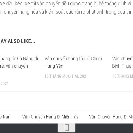
 xe đầu kéo, xe tải vận chuyển đều được trang bị hệ thống định vị
ận chuyển hàng hóa và kiểm soát các rủi ro phát sinh trong quá trì
AY ALSO LIKE...
 hàng từ Đà Nẵng đi
Vận chuyển hàng từ Củ Chi đi
Vận chuyển
 rẻ, vận chuyển
Hưng Yên
Bình Thuậ
16 THÁNG MƯỜI HAI, 2021
15 THÁNG M
 2021
ắc Nam
Vận Chuyển Hàng Đi Miền Tây
Vận Chuyển Hàng Đi Mi