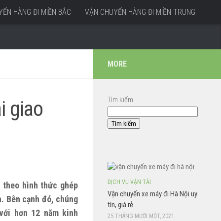
ỂN HÀNG ĐI MIỀN BẮC
VẬN CHUYỂN HÀNG ĐI MIỀN TRUNG
MORE
Tìm kiếm
i giao
Tìm kiếm
DỊCH VỤ VẬN TẢI
 theo hình thức ghép
Vận chuyển xe máy đi Hà Nội uy
n. Bên cạnh đó, chúng
tín, giá rẻ
 với hơn 12 năm kinh
25 THÁNG MƯỜI MỘT, 2021