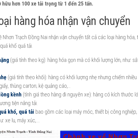
 hữu hơn 100 xe tải trọng từ 1 đến 25 tấn.
oại hàng hóa nhận vận chuyển
 Nhơn Trạch Đồng Nai nhận vận chuyển tất cả các loại hàng hóa, 
quá khổ quá tải.
nặng
(giá tính theo kg): hàng hóa gọn mà có khối lượng lớn, như: sắt,
nhẹ
(giá tính theo khối): hàng có khối lượng nhẹ nhưng chiếm nhiều 
giấy, thùng carton; kệ quảng cáo,…
cồng kềnh
(tính giá theo hàng đi nguyên xe): hàng có kích thước l
ơng tiện nâng tải.
uá khổ, quá tải
bao gồm các loại máy móc, thiết bị công nghiệp
hư: xe lu, máy xúc,….