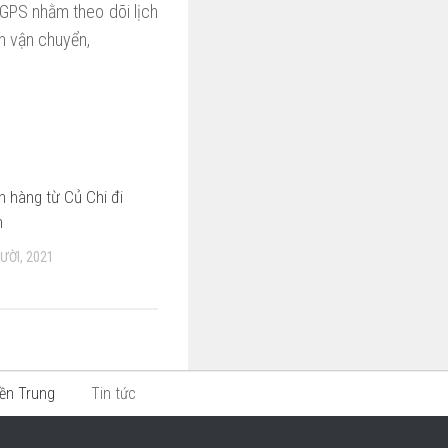
 GPS nhằm theo dõi lịch
nh vận chuyển,
 hàng từ Củ Chi đi
n
ƯỜI, 2021
ền Trung
Tin tức