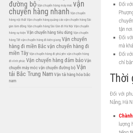
vận
đường bộ
Đối với
Vận chuyển hàng máy móc
chuyển hàng nhanh
Phượng
Vận chuyển
chuyển
hàng nội thất
Vận chuyển hàng quảng cáo
vận chuyển hàng Sài
gòn lâm đồng
Vận chuyển hàng Sài Gòn đi Hà Nội
Vận chuyển
tận nơi
Vận chuyển hàng tiêu dùng
hàng sự kiện
Vận chuyển
Đối vớ
Vận chuyển
hàng Tết
vận chuyển hàng đi kiên giang
mà khá
hàng đi miền Bắc
vận chuyển hàng đi
miền Tây
Đối vớ
Vận chuyển hàng đi phú yên
vận chuyển hàng
Vận chuyển hàng đảm bảo
Vận
chỉ bằ
đi vĩnh phúc
Vận
chuyển máy móc
vận chuyển đường bộ
tải Bắc Trung Nam
Thời 
Vận tải hàng hóa bắc
nam
Đối với ph
Nẵng, Hà Nộ
Chành
lượng 
tiếng t