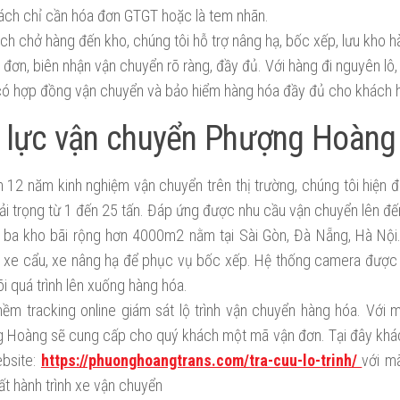
ách chỉ cần hóa đơn GTGT hoặc là tem nhãn.
ách chở hàng đến kho, chúng tôi hỗ trợ nâng hạ, bốc xếp, lưu kho h
 đơn, biên nhận vận chuyển rõ ràng, đầy đủ. Với hàng đi nguyên l
 có hợp đồng vận chuyển và bảo hiểm hàng hóa đầy đủ cho khách 
 lực vận chuyển Phượng Hoàng
n 12 năm kinh nghiệm vận chuyển trên thị trường, chúng tôi hiện
 tải trọng từ 1 đến 25 tấn. Đáp ứng được nhu cầu vận chuyển lên đ
 ba kho bãi rộng hơn 4000m2 nằm tại Sài Gòn, Đà Nẵng, Hà Nội.
 xe cẩu, xe nâng hạ để phục vụ bốc xếp. Hệ thống camera được l
i quá trình lên xuống hàng hóa.
ềm tracking online giám sát lộ trình vận chuyển hàng hóa. Với m
 Hoàng sẽ cung cấp cho quý khách một mã vận đơn. Tại đây khác
bsite:
https://phuonghoangtrans.com/tra-cuu-lo-trinh/
với m
ất hành trình xe vận chuyển