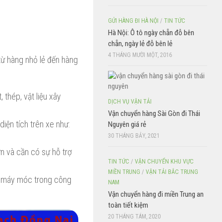
GỬI HÀNG ĐI HÀ NỘI
/
TIN TỨC
Hà Nội: Ô tô ngày chẵn đỗ bên
chẵn, ngày lẻ đỗ bên lẻ
4 THÁNG MƯỜI MỘT, 2016
từ hàng nhỏ lẻ đến hàng
 thép, vật liệu xây
DỊCH VỤ VẬN TẢI
Vận chuyển hàng Sài Gòn đi Thái
diện tích trên xe như:
Nguyên giá rẻ
30 THÁNG BẢY, 2021
ớn và cần có sự hỗ trợ
TIN TỨC
/
VẬN CHUYỂN KHU VỰC
MIỀN TRUNG
/
VẬN TẢI BẮC TRUNG
, máy móc trong công
NAM
Vận chuyển hàng đi miền Trung an
toàn tiết kiệm
20 THÁNG TÁM, 2020