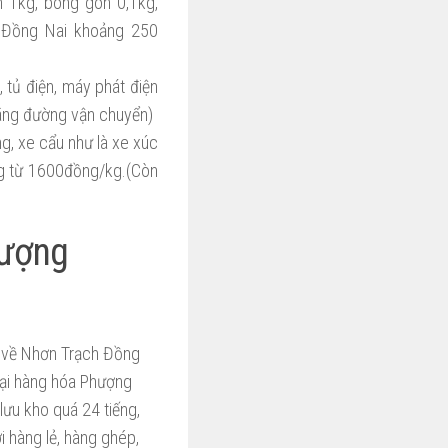
n 1kg, bông gòn 0,1kg,
h Đồng Nai khoảng 250
 tủ điện, máy phát điện
ãng đường vận chuyển)
g, xe cẩu như là xe xúc
ng từ 1600đồng/kg.(Còn
hượng
e về Nhơn Trạch Đồng
oại hàng hóa Phượng
ưu kho quá 24 tiếng,
 hàng lẻ, hàng ghép,