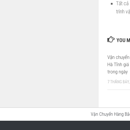
Tất cả
trình v
YOU M
Vận chuyển
Hà Tĩnh giá
trong ngày
7 THÁNG BẢY,
Vận Chuyển Hàng B