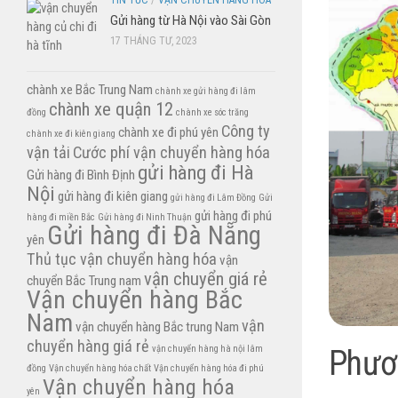
TIN TỨC
/
VẬN CHUYỂN HÀNG HÓA
Gửi hàng từ Hà Nội vào Sài Gòn
17 THÁNG TƯ, 2023
chành xe Bắc Trung Nam
chành xe gửi hàng đi lâm
chành xe quận 12
đồng
chành xe sóc trăng
Công ty
chành xe đi phú yên
chành xe đi kiên giang
vận tải
Cước phí vận chuyển hàng hóa
gửi hàng đi Hà
Gửi hàng đi Bình Định
Nội
gửi hàng đi kiên giang
gửi hàng đi Lâm Đồng
Gửi
gửi hàng đi phú
hàng đi miền Bắc
Gửi hàng đi Ninh Thuận
Gửi hàng đi Đà Nẵng
yên
Thủ tục vận chuyển hàng hóa
vận
vận chuyển giá rẻ
chuyển Bắc Trung nam
Vận chuyển hàng Bắc
Nam
vận
vận chuyển hàng Bắc trung Nam
chuyển hàng giá rẻ
vận chuyển hàng hà nội lâm
Phươ
đồng
Vận chuyển hàng hóa chất
Vận chuyển hàng hóa đi phú
Vận chuyển hàng hóa
yên