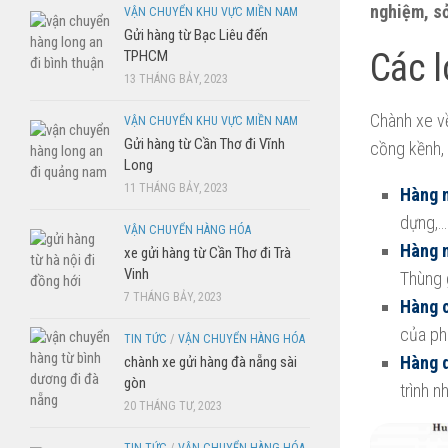
nghiệm, sở
VẬN CHUYỂN KHU VỰC MIỀN NAM
Gửi hàng từ Bạc Liêu đến
Các l
TPHCM
13 THÁNG BẢY, 2023
Chành xe về
VẬN CHUYỂN KHU VỰC MIỀN NAM
Gửi hàng từ Cần Thơ đi Vĩnh
cồng kềnh, 
Long
11 THÁNG BẢY, 2023
Hàng 
dựng,…
VẬN CHUYỂN HÀNG HÓA
Hàng 
xe gửi hàng từ Cần Thơ đi Trà
Vinh
Thùng 
7 THÁNG BẢY, 2023
Hàng 
của phư
TIN TỨC
/
VẬN CHUYỂN HÀNG HÓA
Hàng q
chành xe gửi hàng đà nẵng sài
gòn
trình n
20 THÁNG TƯ, 2023