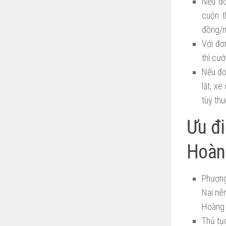
Nếu đơ
cuộn t
đồng/m
Với đơ
thì cư
Nếu đơ
lật, x
tùy th
Ưu đ
Hoàn
Phượng
Nai nê
Hoàng 
Thủ tụ