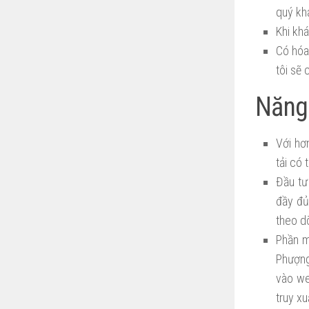
quý kh
Khi kh
Có hóa
tôi sẽ
Năng
Với hơ
tải có
Đầu tư
đầy đủ
theo dõ
Phần m
Phượng
vào we
truy xu