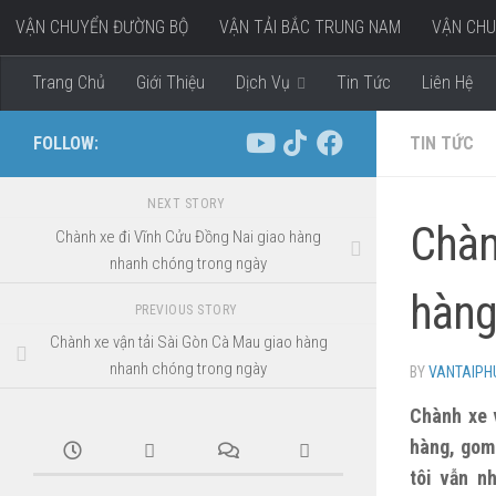
VẬN CHUYỂN ĐƯỜNG BỘ
VẬN TẢI BẮC TRUNG NAM
VẬN CHU
Skip to content
VẬN CHUYỂN HÀNG ĐI MIỀN TÂY
Trang Chủ
Giới Thiệu
Dịch Vụ
Tin Tức
Liên Hệ
FOLLOW:
TIN TỨC
NEXT STORY
Chàn
Chành xe đi Vĩnh Cửu Đồng Nai giao hàng
nhanh chóng trong ngày
hàng
PREVIOUS STORY
Chành xe vận tải Sài Gòn Cà Mau giao hàng
nhanh chóng trong ngày
BY
VANTAIP
Chành xe 
hàng, gom 
tôi vẫn n