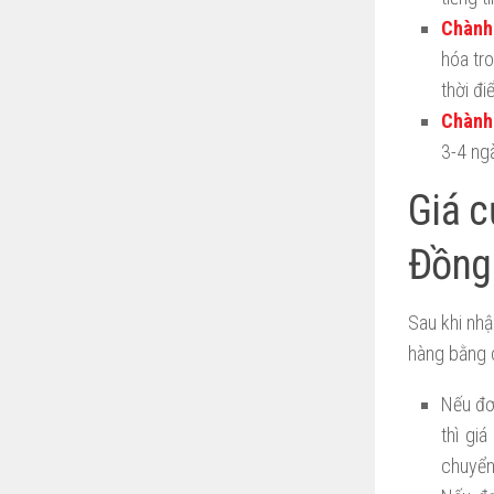
Chành 
hóa tr
thời đi
Chành 
3-4 ng
Giá c
Đồng
Sau khi nhậ
hàng bằng 
Nếu đơ
thì gi
chuyển