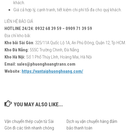
khách.
Giá cả hợp lý, cạnh tranh, tiết kiệm chi phí tối đa cho quý khách.
LIÊN HỆ BÁO GIÁ
HOTLINE 24/24: 0932 68 39 59 – 0909 71 39 59
Địa chỉ kho bãi:
Kho bãi Sài Gòn
: 325/11A Quốc Lộ 1A, An Phú Đông, Quận 12, Tp HCM.
Kho Đà Nẵng:
555C Trường Chinh, Đà Nẵng
Kho Hà Nội:
Số 1 Phố Thúy Lĩnh, Hoàng Mai, Hà Nội
Email: sales@phuonghoangtrans.com
Website:
https://vantaiphuonghoang.com/
YOU MAY ALSO LIKE...
Vận chuyển thép cuộn từ Sài
Dịch vụ vận chuyển hàng đảm
0
Gòn đi các tỉnh nhanh chóng
bảo thanh toán