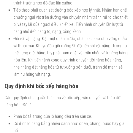
tránh trường hợp đồ đạc lăn xuống.
Tiếp theo phải quan sát đường bốc xếp hợp lý nhất. Nhằm hạn chế
chướng ngại vật trên đường vận chuyển nhằm tránh rủi ro cho thiết
bị và tay lái của người điều khiển xe. Tiến hành chuyển lần lượt từ
hàng nhỏ đến hàng to, nặng, cồng kềnh.
Đối với vật nặng:
Đặt một chân trước, chân sau sao cho vững chắc
và thoải mái. Khuỵu đầu gối xuống 90 độ tiến sát vật nặng. Trong tư
thế: lưng giữ thẳng, tay phải bám chặt vật cần nhắc và khiêng hàng
hóa lên.
Khi tiến hành xong quy trình chuyển dời hàng hóa nặng,
nhẹ nhàng đặt hàng hóa từ từ xuống bên dưới, tránh để mạnh sẽ
làm hư hỏng vật nặng.
Quy định khi bốc xếp hàng hóa
Các quy định chung cần tuân thủ về bốc xếp, vận chuyển và tháo dỡ
hàng hóa. Đó là:
Phân bố tải trọng của lô hàng đều trên sàn xe.
Cố định lô hàng bằng nhiều cách như: chèn, chằng, buộc hay gia
cố.