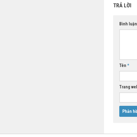
TRẢ LỜI
Bình luậ
Tên
*
Trang we