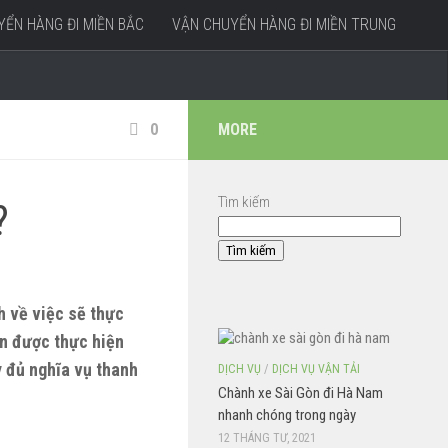
ỂN HÀNG ĐI MIỀN BẮC
VẬN CHUYỂN HÀNG ĐI MIỀN TRUNG
0
MORE
Tìm kiếm
?
Tìm kiếm
h về việc sẽ thực
án được thực hiện
 đủ nghĩa vụ thanh
DỊCH VỤ
/
DỊCH VỤ VẬN TẢI
Chành xe Sài Gòn đi Hà Nam
nhanh chóng trong ngày
12 THÁNG TƯ, 2021