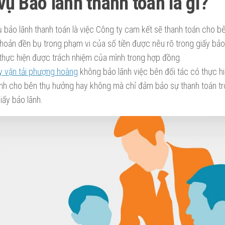
vụ Bảo lãnh thanh toán là gì?
ụ bảo lãnh thanh toán là việc Công ty cam kết sẽ thanh toán cho 
hoản đền bụ trong phạm vi của số tiền được nêu rõ trong giấy bảo
thực hiện được trách nhiệm của mình trong hợp đồng.
y vận tải phượng hoàng
không bảo lãnh việc bên đối tác có thực h
nh cho bên thụ hưởng hay không mà chỉ đảm bảo sự thanh toán tro
iấy bảo lãnh.