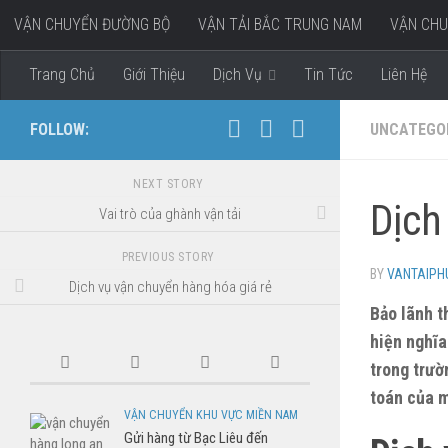
VẬN CHUYỂN ĐƯỜNG BỘ
VẬN TẢI BẮC TRUNG NAM
VẬN CHU
Skip to content
VẬN CHUYỂN HÀNG ĐI MIỀN TÂY
Trang Chủ
Giới Thiệu
Dịch Vụ
Tin Tức
Liên Hệ
FOLLOW:
UNCATEGO
NEXT STORY
Dịch
Vai trò của ghành vận tải
PREVIOUS STORY
BY
VANTAIP
Dịch vụ vận chuyển hàng hóa giá rẻ
Bảo lãnh t
hiện nghĩa
trong trườ
toán của m
VẬN CHUYỂN KHU VỰC MIỀN NAM
Gửi hàng từ Bạc Liêu đến