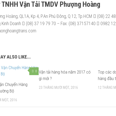
y TNHH Vận Tải TMDV Phượng Hoàng
ợng Hoàng, QL1A, Kp 4, P.An Phú Đông, Q.12, Tp.HCM
(08) 22 48
 Kinh Doanh
(08) 37 19 79 70 – Fax: (08) 37157140
0982 122
onghoangtrans.com
AY ALSO LIKE...
0
Vận tải hàng hóa năm 2017 có
0
Top các do
gì mới ?
hàng đầu t
ận Chuyển Hàng
23 THÁNG MƯỜI MỘT, 2016
12 THÁNG M
ường Bộ
I MỘT, 2016