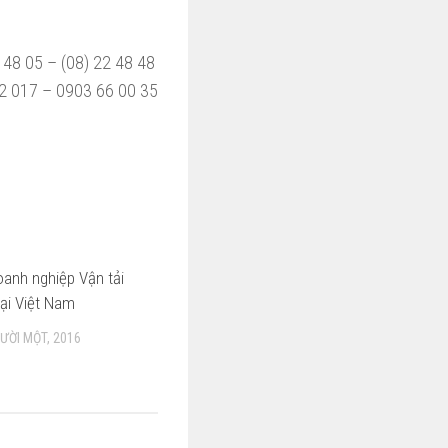
 48 05 – (08) 22 48 48
 017 – 0903 66 00 35
anh nghiệp Vận tải
0
ại Việt Nam
ƯỜI MỘT, 2016