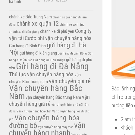
17 THÁNG TƯ, 2023
chành xe Bắc Trung Nam
chành xe gửi hàng đi lâm
chành xe quận 12
đồng
chành xe sóc trăng
Công ty
chành xe đi phú yên
chành xe đi kiên giang
vận tải
Cước phí vận chuyển hàng hóa
gửi hàng đi Hà
Gửi hàng đi Bình Định
Nội
gửi hàng đi kiên giang
gửi hàng đi Lâm Đồng
Gửi
gửi hàng đi phú
hàng đi miền Bắc
Gửi hàng đi Ninh Thuận
Gửi hàng đi Đà Nẵng
yên
Thủ tục vận chuyển hàng hóa
vận
vận chuyển giá rẻ
chuyển Bắc Trung nam
Vận chuyển hàng Bắc
Bảo lãnh n
Nam
chỉ rõ tron
vận
vận chuyển hàng Bắc trung Nam
chuyển hàng giá rẻ
hưởng tiền
vận chuyển hàng hà nội lâm
đồng
Vận chuyển hàng hóa chất
Vận chuyển hàng hóa đi phú
Vận chuyển hàng hóa
Giảm th
yên
vận
đường bộ
Khách 
Vận chuyển hàng máy móc
chuyển hàng nhanh
Vận chuyển