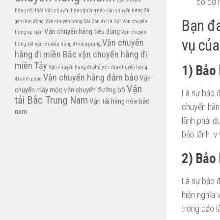
có cơ h
hàng nội thất
Vận chuyển hàng quảng cáo
vận chuyển hàng Sài
Bạn đa
gòn lâm đồng
Vận chuyển hàng Sài Gòn đi Hà Nội
Vận chuyển
Vận chuyển hàng tiêu dùng
hàng sự kiện
Vận chuyển
vụ của
Vận chuyển
hàng Tết
vận chuyển hàng đi kiên giang
hàng đi miền Bắc
vận chuyển hàng đi
miền Tây
1) Bảo 
Vận chuyển hàng đi phú yên
vận chuyển hàng
Vận chuyển hàng đảm bảo
Vận
đi vĩnh phúc
Vận
chuyển máy móc
vận chuyển đường bộ
Là sự bảo 
tải Bắc Trung Nam
Vận tải hàng hóa bắc
chuyển hàng
nam
lãnh phải 
bảo lãnh..v
2) Bảo 
Là sự bảo 
hiện nghĩa 
trong bảo 