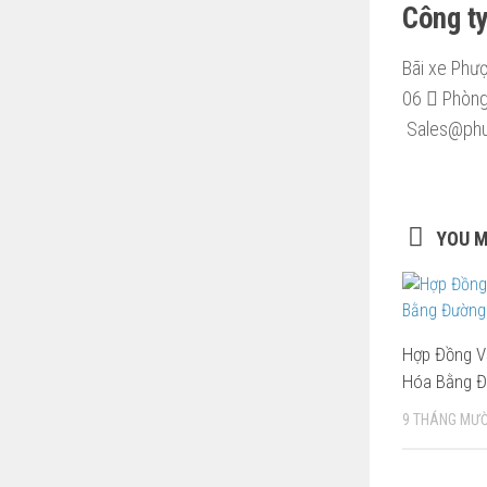
Công t
Bãi xe Phư
06
Phòng
Sales@phu
YOU M
Hợp Đồng V
Hóa Bằng Đ
9 THÁNG MƯỜ