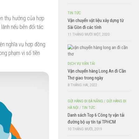
TIN TỨC
bên thụ hưởng của hợp
Vận chuyển vật liệu xây dựng từ
 lãnh nếu bên đối tác
Sài Gòn đi các tỉnh
11 THÁNG MƯỜI MỘT, 2020
iện nghĩa vụ hợp đồng
ng phạm vi số tiền
DỊCH VỤ VẬN TẢI
Vận chuyển hàng Long An đi Cần
Thơ giao trong ngày
8 THÁNG HAI, 2022
GỬI HÀNG ĐI ĐÀ NẴNG
/
GỬI HÀNG ĐI
HÀ NỘI
/
TIN TỨC
Danh sách Top 6 Công ty vận tải
đường bộ uy tín tại TPHCM
10 THÁNG MƯỜI, 2019