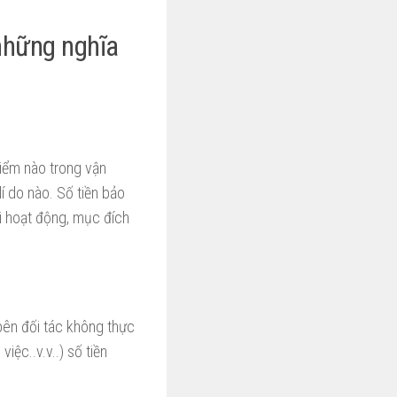
những nghĩa
iểm nào trong vận
í do nào. Số tiền bảo
i hoạt động, mục đích
bên đối tác không thực
iệc..v.v..) số tiền