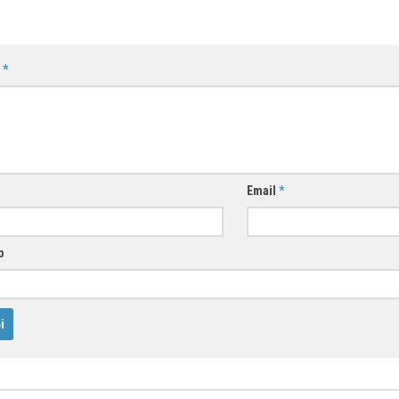
n
*
Email
*
b