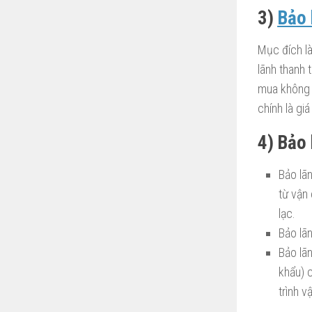
3)
Bảo 
Mục đích là
lãnh thanh 
mua không t
chính là gi
4) Bảo 
Bảo lã
từ vận
lạc.
Bảo lã
Bảo lã
khẩu) 
trình v