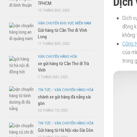
Dịch 
TPHCM
13 THÁNG BẢY, 2023
Dịch v
VẬN CHUYỂN KHU VỰC MIỀN NAM
đồng k
Gửi hàng từ Cần Thơ đi Vĩnh
không 
Long
Công t
11 THÁNG BẢY, 2023
của mì
VẬN CHUYỂN HÀNG HÓA
trong g
xe gửi hàng từ Cần Thơ đi Trà
Vinh
7 THÁNG BẢY, 2023
TIN TỨC
/
VẬN CHUYỂN HÀNG HÓA
chành xe gửi hàng đà nẵng sài
gòn
20 THÁNG TƯ, 2023
TIN TỨC
/
VẬN CHUYỂN HÀNG HÓA
Gửi hàng từ Hà Nội vào Sài Gòn