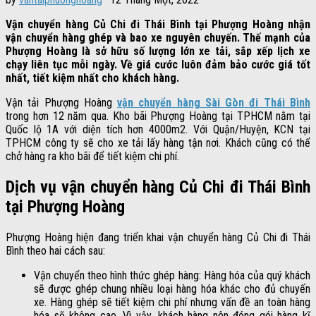
Vận chuyển hàng Củ Chi đi Thái Bình tại Phượng Hoàng nhận
vận chuyển hàng ghép và bao xe nguyên chuyến. Thế mạnh của
Phượng Hoàng là sở hữu số lượng lớn xe tải, sắp xếp lịch xe
chạy liên tục mỗi ngày. Về giá cước luôn đảm bảo cước giá tốt
nhất, tiết kiệm nhất cho khách hàng.
Vận tải Phượng Hoàng
vận chuyển hàng Sài Gòn đi Thái Bình
trong hơn 12 năm qua. Kho bãi Phượng Hoàng tại TPHCM nằm tại
Quốc lộ 1A với diện tích hơn 4000m2. Với Quận/Huyện, KCN tại
TPHCM công ty sẽ cho xe tải lấy hàng tận nơi. Khách cũng có thể
chở hàng ra kho bãi để tiết kiệm chi phí.
Dịch vụ vận chuyển hàng Củ Chi đi Thái Bình
tại Phượng Hoàng
Phượng Hoàng hiện đang triển khai vận chuyển hàng Củ Chi đi Thái
Bình theo hai cách sau:
Vận chuyển theo hình thức ghép hàng: Hàng hóa của quý khách
sẽ được ghép chung nhiều loại hàng hóa khác cho đủ chuyến
xe. Hàng ghép sẽ tiết kiệm chi phí nhưng vấn đề an toàn hàng
hóa sẽ không cao. Vì vậy, khách hàng nên đóng gói hàng kĩ