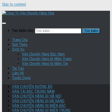
Skip to content
Tìm kiếm cho:
Trang Chủ
Giới Thiệu
Dịch Vụ
Vận Chuyển Hàng Bắc Nam
Vận Chuyển Hàng Đi Miền Trung
Vận Chuyển Hàng Đi Miền Tây
Tin Tức
Liên Hệ
Tuyển Dụng
VẬN CHUYỂN ĐƯỜNG BỘ
VẬN TẢI BẮC TRUNG NAM
VẬN CHUYỂN HÀNG ĐI HÀ NỘI
VẬN CHUYỂN HÀNG ĐI ĐÀ NẴNG
VẬN CHUYỂN HÀNG ĐI MIỀN BẮC
VẬN CHUYỂN HÀNG ĐI MIỀN TRUNG