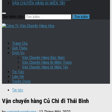
VẬN CHUYỂN HÀNG ĐI MIỀN TÂY
Tìm kiếm cho:
Trang Chủ
Giới Thiệu
Dịch Vụ
Vận Chuyển Hàng Bắc Nam
Vận Chuyển Hàng Đi Miền Trung
Vận Chuyển Hàng Đi Miền Tây
Tin Tức
Liên Hệ
Tuyển Dụng
Tin tức
Vận chuyển hàng Củ Chi đi Thái Bình
by
vantaiphuonghoang
·
12 Tháng Một, 2022