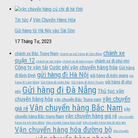
Tin tức
/
Vận Chuyển Hàng Hóa
Gửi hàng từ Hà Nội vào Sài Gòn
17 Tháng Tư, 2023
chành xe
chành xe Bắc Trung Nam
chành xe gửi hàng đi lâm đồng
quận 12
chành xe đi phú yên
chành xe sóc trăng
chành xe đi kiên giang
Công ty vận tải
Cước phí vận chuyển hàng hóa
Gửi hàng
gửi hàng đi Hà Nội
đi Bình Định
gửi hàng đi kiên giang
gửi
gửi hàng đi phú
hàng đi Lâm Đồng
Gửi hàng đi miền Bắc
Gửi hàng đi Ninh Thuận
Gửi hàng đi Đà Nẵng
Thủ tục vận
yên
vận chuyển
chuyển hàng hóa
vận chuyển Bắc Trung nam
Vận chuyển hàng Bắc Nam
giá rẻ
vận
vận chuyển hàng giá rẻ
chuyển hàng Bắc trung Nam
vận chuyển
hàng hà nội lâm đồng
Vận chuyển hàng hóa chất
Vận chuyển hàng hóa đi phú yên
Vận chuyển hàng hóa đường bộ
Vận chuyển