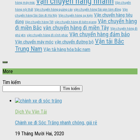
vận chuyển hàng nhanh
hàng máy móc
Vận chuyển
hàng nội thất
Vận chuyển hàng quảng cáo
vận chuyển hàng Sài gòn lâm đồng
Vận
Vận chuyển hàng tiêu
chuyển hàng Sài Gòn đi Hà Nội
Vận chuyển hàng sự kiện
Vận chuyển hàng
dùng
Vận chuyển hàng Tết
vận chuyển hàng đi kiên giang
đi miền Bắc
vận chuyển hàng đi miền Tây
Vận chuyển hàng đi
Vận chuyển hàng đảm bảo
phú yên
vận chuyển hàng đi vĩnh phúc
Vận tải Bắc
Vận chuyển máy móc
vận chuyển đường bộ
Trung Nam
Vận tải hàng hóa bắc nam
More
Tìm kiếm
Tìm kiếm
Dịch Vụ Vận Tải
Chành xe đi Sóc Trăng nhanh chóng, giá rẻ
19 Tháng Mười Hai, 2020