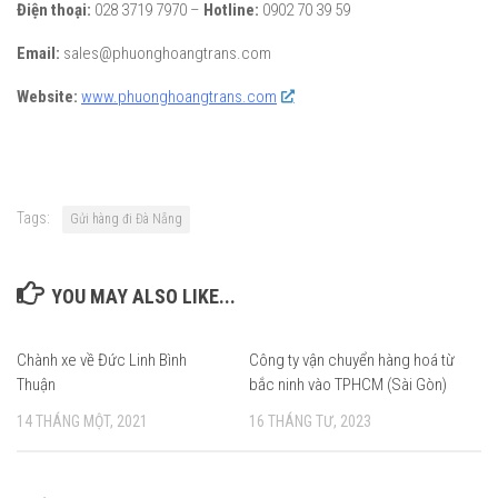
Điện thoại:
028 3719 7970 –
Hotline:
0902 70 39 59
Email:
sales@phuonghoangtrans.com
Website:
www.phuonghoangtrans.com
Tags:
Gửi hàng đi Đà Nẵng
YOU MAY ALSO LIKE...
Chành xe về Đức Linh Bình
Công ty vận chuyển hàng hoá từ
Thuận
bắc ninh vào TPHCM (Sài Gòn)
14 THÁNG MỘT, 2021
16 THÁNG TƯ, 2023