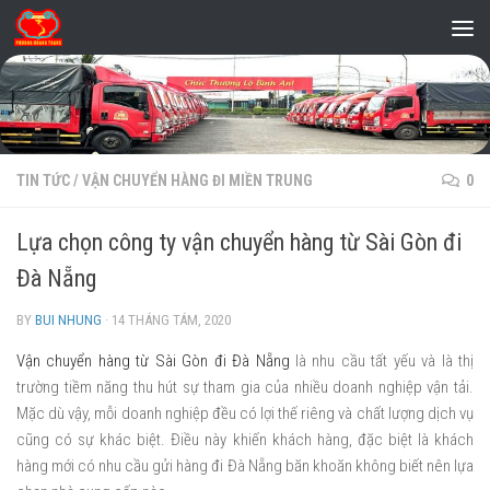
Skip to content
TIN TỨC
/
VẬN CHUYỂN HÀNG ĐI MIỀN TRUNG
0
Lựa chọn công ty vận chuyển hàng từ Sài Gòn đi
Đà Nẵng
BY
BUI NHUNG
·
14 THÁNG TÁM, 2020
Vận chuyển hàng từ Sài Gòn đi Đà Nẵng
là nhu cầu tất yếu và là thị
trường tiềm năng thu hút sự tham gia của nhiều doanh nghiệp vận tải.
Mặc dù vậy, mỗi doanh nghiệp đều có lợi thế riêng và chất lượng dịch vụ
cũng có sự khác biệt. Điều này khiến khách hàng, đặc biệt là khách
hàng mới có nhu cầu gửi hàng đi Đà Nẵng băn khoăn không biết nên lựa