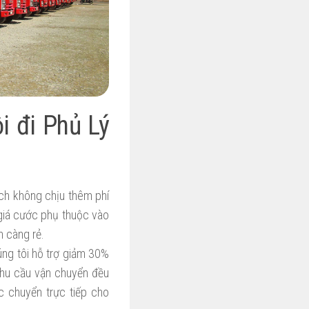
i đi Phủ Lý
ch không chịu thêm phí
giá cước phụ thuộc vào
n càng rẻ.
úng tôi hỗ trợ giảm 30%
nhu cầu vận chuyển đều
c chuyển trực tiếp cho