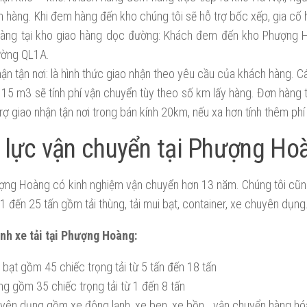
n hàng. Khi đem hàng đến kho chúng tôi sẽ hỗ trợ bốc xếp, gia cố 
àng tại kho giao hàng dọc đường: Khách đem đến kho Phượng H
ờng QL1A.
hận tận nơi: là hình thức giao nhận theo yêu cầu của khách hàng. C
 15 m3 sẽ tính phí vận chuyển tùy theo số km lấy hàng. Đơn hàng 
trợ giao nhận tận nơi trong bán kính 20km, nếu xa hơn tính thêm ph
 lực vận chuyển tại Phượng Ho
ượng Hoàng có kinh nghiệm vận chuyển hơn 13 năm. Chúng tôi cũn
ừ 1 đến 25 tấn gồm tải thùng, tải mui bạt, container, xe chuyên dụng
ình xe tải tại Phượng Hoàng:
 bạt gồm 45 chiếc trọng tải từ 5 tấn đến 18 tấn
ng gồm 35 chiếc trọng tải từ 1 đến 8 tấn
yên dụng gồm xe đông lạnh, xe ben, xe bồn… vận chuyển hàng hó