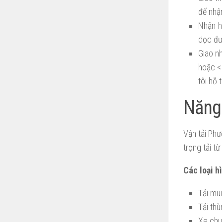
đế nhậ
Nhận h
dọc đư
Giao n
hoặc <
tôi hỗ 
Năng
Vận tải Ph
trọng tải t
Các loại h
Tải mui
Tải thù
Xe chu