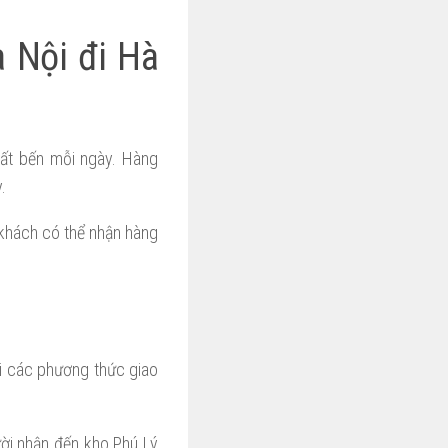
à Nội đi Hà
uất bến mỗi ngày. Hàng
.
khách có thể nhận hàng
ai các phương thức giao
ời nhận đến kho Phú Lý