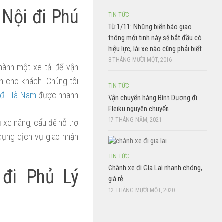
Nội đi Phú
TIN TỨC
Từ 1/11: Những biển báo giao
thông mới tinh này sẽ bắt đầu có
hiệu lực, lái xe nào cũng phải biết
8 THÁNG MƯỜI MỘT, 2016
hành một xe tải để vận
ển cho khách. Chúng tôi
TIN TỨC
 đi Hà Nam
được nhanh
Vận chuyển hàng Bình Dương đi
Pleiku nguyên chuyến
17 THÁNG NĂM, 2021
 xe nâng, cẩu để hỗ trợ
dụng dịch vụ giao nhận
TIN TỨC
Chành xe đi Gia Lai nhanh chóng,
 đi Phủ Lý
giá rẻ
12 THÁNG MƯỜI MỘT, 2020