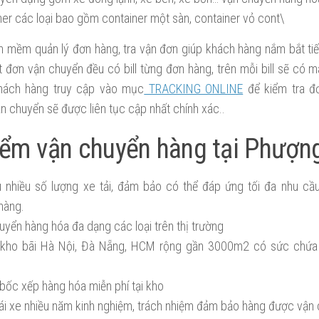
ner các loại bao gồm container một sàn, container vỏ cont\
n mềm quản lý đơn hàng, tra vận đơn giúp khách hàng nắm bắt ti
t đơn vận chuyển đều có bill từng đơn hàng, trên mỗi bill sẽ có
hách hàng truy cập vào mục
TRACKING ONLINE
để kiểm tra đ
ận chuyển sẽ được liên tục cập nhất chính xác..
iểm vận chuyển hàng tại Phượn
 nhiều số lượng xe tải, đảm bảo có thể đáp ứng tối đa nhu c
hàng.
uyển hàng hóa đa dạng các loại trên thị trường
kho bãi Hà Nội, Đà Nẵng, HCM rộng gần 3000m2 có sức chứa 
 bốc xếp hàng hóa miễn phí tại kho
 lái xe nhiều năm kinh nghiệm, trách nhiệm đảm bảo hàng được vận