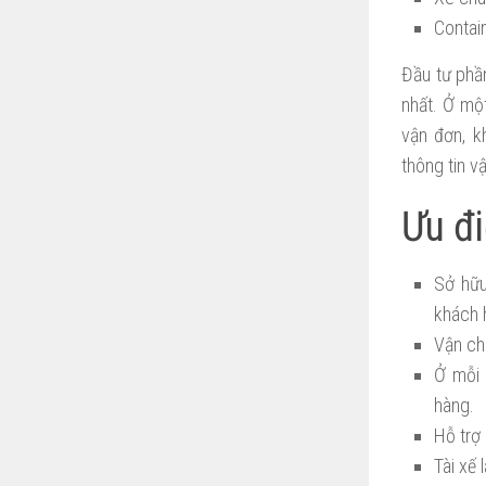
Contai
Đầu tư phầ
nhất. Ở mộ
vận đơn, k
thông tin v
Ưu đ
Sở hữu
khách 
Vận ch
Ở mỗi 
hàng.
Hỗ trợ
Tài xế