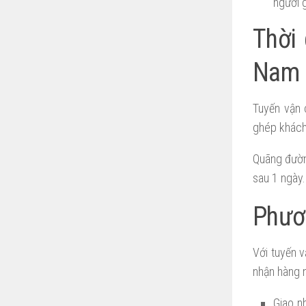
người g
Thời 
Nam
Tuyến vận 
ghép khách
Quãng đườn
sau 1 ngày.
Phươ
Với tuyến v
nhận hàng 
Giao n