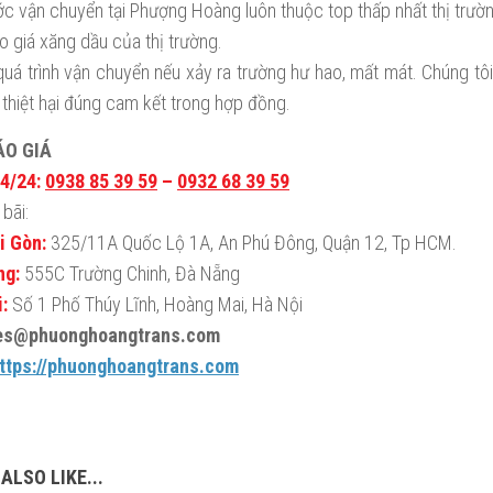
ớc vận chuyển tại Phượng Hoàng luôn thuộc top thấp nhất thị trườ
o giá xăng dầu của thị trường.
quá trình vận chuyển nếu xảy ra trường hư hao, mất mát. Chúng tôi
 thiệt hại đúng cam kết trong hợp đồng.
ÁO GIÁ
4/24:
0938 85 39 59
–
0932 68 39 59
bãi:
i Gòn:
325/11A Quốc Lộ 1A, An Phú Đông, Quận 12, Tp HCM.
ng:
555C Trường Chinh, Đà Nẵng
:
Số 1 Phố Thúy Lĩnh, Hoàng Mai, Hà Nội
les@phuonghoangtrans.com
ttps://phuonghoangtrans.com
ALSO LIKE...