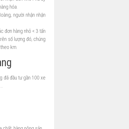
hàng hóa.
oàng, người nhận nhận
ác đơn hàng nhỏ < 3 tấn
trên số lượng đó, chúng
í theo km.
àng
g đã đầu tư gần 100 xe
….
a chất, hàng nông sản…