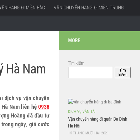
ỂN HÀNG ĐI MIỀN BẮC
VẬN CHUYỂN HÀNG ĐI MIỀN TRUNG
MORE
Tìm kiếm
Lý Hà Nam
Tìm
kiếm
ai dịch vụ vận chuyển
ý Hà Nam liên hệ
0938
DỊCH VỤ VẬN TẢI
ượng Hoàng đã đầu tư
Vận chuyển hàng đi quận Ba Đình
 trong ngày, giá cước
Hà Nội
15 THÁNG MƯỜI HAI, 2021