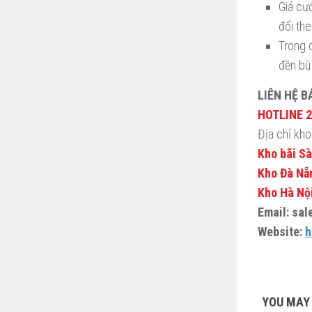
Giá cư
đổi the
Trong 
đền bù
LIÊN HỆ B
HOTLINE 2
Địa chỉ kho 
Kho bãi Sà
Kho Đà Nẵ
Kho Hà Nội
Email: sa
Website:
h
YOU MAY 