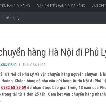
YỂN HÀNG ĐI HÀ NỘI
VẬN CHUYỂN HÀNG ĐI ĐÀ NẴNG
VẬN CHUY
Tuyển Dụng
chuyển hàng Hà Nội đi Phủ 
HUONGHOANG
·
11 THÁNG SÁU, 2021
ải Hà Nội đi Phú Lý và vận chuyển hàng nguyên chuyến là h
g Hoàng. Khách hàng có nhu cầu gửi hàng từ Hà Nội đi Phủ L
–
0932 68 39 59
để nhận được báo giá. Trong 13 năm qua Ph
 trọng tải từ 1 đến 25 tấn. Cam kết vận chuyển hàng nhanh
.