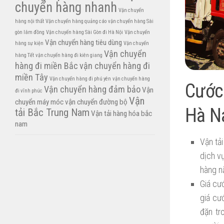
chuyển hàng nhanh
Vận chuyển
hàng nội thất
Vận chuyển hàng quảng cáo
vận chuyển hàng Sài
gòn lâm đồng
Vận chuyển hàng Sài Gòn đi Hà Nội
Vận chuyển
Vận chuyển hàng tiêu dùng
hàng sự kiện
Vận chuyển
Vận chuyển
hàng Tết
vận chuyển hàng đi kiên giang
hàng đi miền Bắc
vận chuyển hàng đi
miền Tây
Vận chuyển hàng đi phú yên
vận chuyển hàng
Cước 
Vận chuyển hàng đảm bảo
Vận
đi vĩnh phúc
Vận
chuyển máy móc
vận chuyển đường bộ
Hà 
tải Bắc Trung Nam
Vận tải hàng hóa bắc
nam
Vận tả
dịch v
hàng n
Giá cư
giá cư
đặn tr