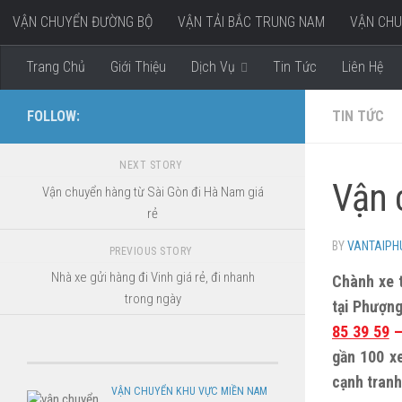
VẬN CHUYỂN ĐƯỜNG BỘ
VẬN TẢI BẮC TRUNG NAM
VẬN CHU
Skip to content
VẬN CHUYỂN HÀNG ĐI MIỀN TÂY
Trang Chủ
Giới Thiệu
Dịch Vụ
Tin Tức
Liên Hệ
FOLLOW:
TIN TỨC
NEXT STORY
Vận 
Vận chuyển hàng từ Sài Gòn đi Hà Nam giá
rẻ
BY
VANTAIP
PREVIOUS STORY
Nhà xe gửi hàng đi Vinh giá rẻ, đi nhanh
Chành xe t
trong ngày
tại Phượn
85 39 59
gần 100 xe
cạnh tranh
VẬN CHUYỂN KHU VỰC MIỀN NAM