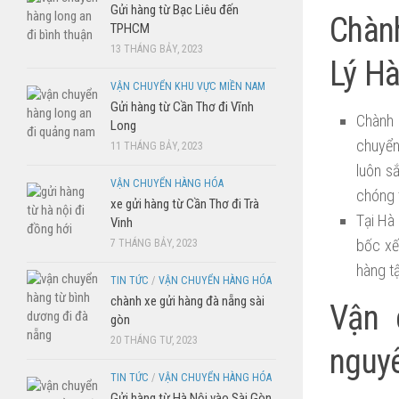
Gửi hàng từ Bạc Liêu đến
Chàn
TPHCM
13 THÁNG BẢY, 2023
Lý H
VẬN CHUYỂN KHU VỰC MIỀN NAM
Gửi hàng từ Cần Thơ đi Vĩnh
Chành 
Long
chuyển
11 THÁNG BẢY, 2023
luôn s
VẬN CHUYỂN HÀNG HÓA
chóng 
xe gửi hàng từ Cần Thơ đi Trà
Tại Hà
Vinh
bốc xế
7 THÁNG BẢY, 2023
hàng t
TIN TỨC
/
VẬN CHUYỂN HÀNG HÓA
chành xe gửi hàng đà nẵng sài
Vận 
gòn
20 THÁNG TƯ, 2023
nguy
TIN TỨC
/
VẬN CHUYỂN HÀNG HÓA
Gửi hàng từ Hà Nội vào Sài Gòn