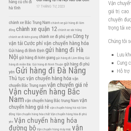
Vận chuyển
17 THÁNG TƯ, 2023
giá trị ca
chuyến đượ
chành xe Bắc Trung Nam
chành xe gửi hàng đi lâm
trọng tải x
chành xe quận 12
đồng
chành xe sóc trăng
Công ty
chành xe đi phú yên
chành xe đi kiên giang
Chúng tôi s
vận tải
Cước phí vận chuyển hàng hóa
gửi hàng đi Hà
Gửi hàng đi Bình Định
Lưu kh
Nội
gửi hàng đi kiên giang
gửi hàng đi Lâm Đồng
Gửi
Cung 
gửi hàng đi phú
hàng đi miền Bắc
Gửi hàng đi Ninh Thuận
Gửi hàng đi Đà Nẵng
Hỗ trợ
yên
Thủ tục vận chuyển hàng hóa
vận
vận chuyển giá rẻ
chuyển Bắc Trung nam
Vận chuyển hàng Bắc
Nam
vận
vận chuyển hàng Bắc trung Nam
chuyển hàng giá rẻ
vận chuyển hàng hà nội lâm
đồng
Vận chuyển hàng hóa chất
Vận chuyển hàng hóa đi phú
Vận chuyển hàng hóa
yên
vận
đường bộ
Vận chuyển hàng máy móc