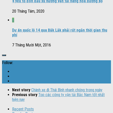
4 yếu tố đón đầu xu hướng vận tải hàng hóa đường bộ
20 Tháng Tám, 2020
0
Dự án quốc lộ 14 qua Đắk Lắk phải rút ngắn thời gian thu
phí
7 Tháng Mười Một, 2016
Follow:
Next story
Chành xe đi Thái Bình nhanh chóng trong ngày
Previous story
Top các công ty vận tải Bắc Nam tốt nhất
hiện nay
Recent Posts