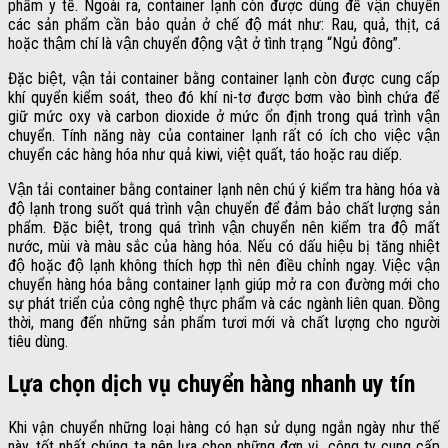
phẩm y tế. Ngoài ra, container lạnh còn được dùng để vận chuyển
các sản phẩm cần bảo quản ở chế độ mát như: Rau, quả, thịt, cá
hoặc thậm chí là vận chuyển động vật ở tình trạng “Ngủ đông”.
Đặc biệt, vận tải container bằng container lạnh còn được cung cấp
khí quyển kiểm soát, theo đó khí ni-tơ được bơm vào bình chứa để
giữ mức oxy và carbon dioxide ở mức ổn định trong quá trình vận
chuyển. Tính năng này của container lạnh rất có ích cho việc vận
chuyển các hàng hóa như quả kiwi, việt quất, táo hoặc rau diếp.
Vận tải container bằng container lạnh nên chú ý kiểm tra hàng hóa và
độ lạnh trong suốt quá trình vận chuyển để đảm bảo chất lượng sản
phẩm. Đặc biệt, trong quá trình vận chuyển nên kiểm tra độ mất
nước, mùi và màu sắc của hàng hóa. Nếu có dấu hiệu bị tăng nhiệt
độ hoặc độ lạnh không thích hợp thì nên điều chỉnh ngay. Việc vận
chuyển hàng hóa bằng container lạnh giúp mở ra con đường mới cho
sự phát triển của công nghệ thực phẩm và các ngành liên quan. Đồng
thời, mang đến những sản phẩm tươi mới và chất lượng cho người
tiêu dùng.
Lựa chọn dịch vụ chuyển hàng nhanh uy tín
Khi vận chuyển những loại hàng có hạn sử dụng ngắn ngày như thế
này, tốt nhất chúng ta nên lựa chọn những đơn vị, công ty cung cấp