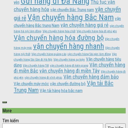
Gửi hàng đi Đà Nẵng
Thủ tục vận
yên
vận chuyển
chuyển hàng hóa
vận chuyển Bắc Trung nam
Vận chuyển hàng Bắc Nam
giá rẻ
vận
vận chuyển hàng giá rẻ
chuyển hàng Bắc trung Nam
vận chuyển
hàng hà nội lâm đồng
Vận chuyển hàng hóa chất
Vận chuyển hàng hóa đi phú yên
Vận chuyển hàng hóa đường bộ
Vận chuyển
vận chuyển hàng nhanh
hàng máy móc
Vận chuyển
hàng nội thất
Vận chuyển hàng quảng cáo
vận chuyển hàng Sài gòn lâm đồng
Vận
Vận chuyển hàng tiêu
chuyển hàng Sài Gòn đi Hà Nội
Vận chuyển hàng sự kiện
Vận chuyển hàng
dùng
Vận chuyển hàng Tết
vận chuyển hàng đi kiên giang
đi miền Bắc
vận chuyển hàng đi miền Tây
Vận chuyển hàng đi
Vận chuyển hàng đảm bảo
phú yên
vận chuyển hàng đi vĩnh phúc
Vận tải Bắc
Vận chuyển máy móc
vận chuyển đường bộ
Trung Nam
Vận tải hàng hóa bắc nam
More
Tìm kiếm