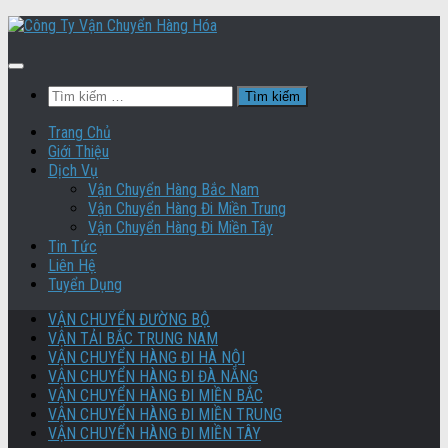
Skip
to
content
Tìm
kiếm
cho:
Trang Chủ
Giới Thiệu
Dịch Vụ
Vận Chuyển Hàng Bắc Nam
Vận Chuyển Hàng Đi Miền Trung
Vận Chuyển Hàng Đi Miền Tây
Tin Tức
Liên Hệ
Tuyển Dụng
VẬN CHUYỂN ĐƯỜNG BỘ
VẬN TẢI BẮC TRUNG NAM
VẬN CHUYỂN HÀNG ĐI HÀ NỘI
VẬN CHUYỂN HÀNG ĐI ĐÀ NẴNG
VẬN CHUYỂN HÀNG ĐI MIỀN BẮC
VẬN CHUYỂN HÀNG ĐI MIỀN TRUNG
VẬN CHUYỂN HÀNG ĐI MIỀN TÂY