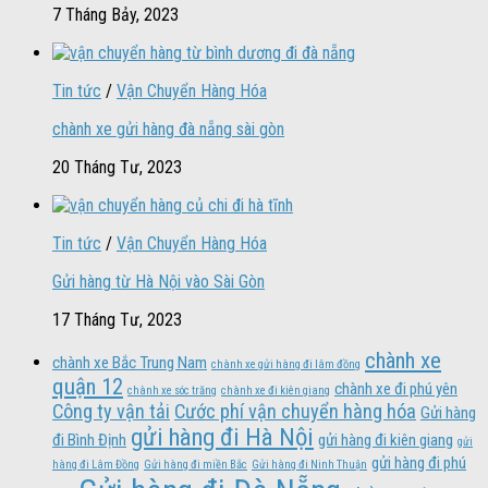
7 Tháng Bảy, 2023
Tin tức
/
Vận Chuyển Hàng Hóa
chành xe gửi hàng đà nẵng sài gòn
20 Tháng Tư, 2023
Tin tức
/
Vận Chuyển Hàng Hóa
Gửi hàng từ Hà Nội vào Sài Gòn
17 Tháng Tư, 2023
chành xe
chành xe Bắc Trung Nam
chành xe gửi hàng đi lâm đồng
quận 12
chành xe đi phú yên
chành xe sóc trăng
chành xe đi kiên giang
Công ty vận tải
Cước phí vận chuyển hàng hóa
Gửi hàng
gửi hàng đi Hà Nội
đi Bình Định
gửi hàng đi kiên giang
gửi
gửi hàng đi phú
hàng đi Lâm Đồng
Gửi hàng đi miền Bắc
Gửi hàng đi Ninh Thuận