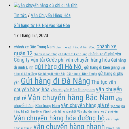
Tin tức
/
Vận Chuyển Hàng Hóa
Gửi hàng từ Hà Nội vào Sài Gòn
17 Tháng Tư, 2023
chành xe
chành xe Bắc Trung Nam
chành xe gửi hàng đi lâm đồng
quận 12
chành xe đi phú yên
chành xe sóc trăng
chành xe đi kiên giang
Công ty vận tải
Cước phí vận chuyển hàng hóa
Gửi hàng
gửi hàng đi Hà Nội
đi Bình Định
gửi hàng đi kiên giang
gửi
gửi hàng đi phú
hàng đi Lâm Đồng
Gửi hàng đi miền Bắc
Gửi hàng đi Ninh Thuận
Gửi hàng đi Đà Nẵng
Thủ tục vận
yên
vận chuyển
chuyển hàng hóa
vận chuyển Bắc Trung nam
Vận chuyển hàng Bắc Nam
giá rẻ
vận
vận chuyển hàng giá rẻ
chuyển hàng Bắc trung Nam
vận chuyển
hàng hà nội lâm đồng
Vận chuyển hàng hóa chất
Vận chuyển hàng hóa đi phú yên
Vận chuyển hàng hóa đường bộ
Vận chuyển
vận chuyển hàng nhanh
hàng máy móc
Vận chuyển