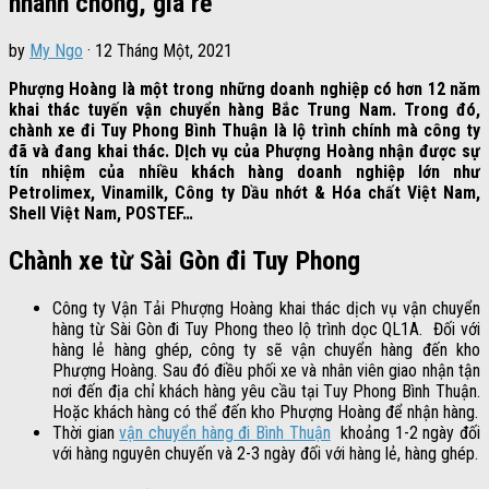
nhanh chóng, giá rẻ
by
My Ngo
·
12 Tháng Một, 2021
Phượng Hoàng là một trong những doanh nghiệp có hơn 12 năm
khai thác tuyến vận chuyển hàng Bắc Trung Nam. Trong đó,
chành xe đi Tuy Phong Bình Thuận là lộ trình chính mà công ty
đã và đang khai thác. DỊch vụ của Phượng Hoàng nhận được sự
tín nhiệm của nhiều khách hàng doanh nghiệp lớn như
Petrolimex, Vinamilk, Công ty Dầu nhớt & Hóa chất Việt Nam,
Shell Việt Nam, POSTEF…
Chành xe từ Sài Gòn đi Tuy Phong
Công ty Vận Tải Phượng Hoàng khai thác dịch vụ vận chuyển
hàng từ Sài Gòn đi Tuy Phong theo lộ trình dọc QL1A. Đối với
hàng lẻ hàng ghép, công ty sẽ vận chuyển hàng đến kho
Phượng Hoàng. Sau đó điều phối xe và nhân viên giao nhận tận
nơi đến địa chỉ khách hàng yêu cầu tại Tuy Phong Bình Thuận.
Hoặc khách hàng có thể đến kho Phượng Hoàng để nhận hàng.
Thời gian
vận chuyển hàng đi Bình Thuận
khoảng 1-2 ngày đối
với hàng nguyên chuyến và 2-3 ngày đối với hàng lẻ, hàng ghép.