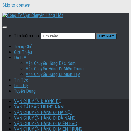
Skip to content
Tìm kiếm cho:
Trang Chủ
Giới Thiệu
Dịch Vụ
Vận Chuyển Hàng Bắc Nam
Vận Chuyển Hàng Đi Miền Trung
Vận Chuyển Hàng Đi Miền Tây
Tin Tức
Liên Hệ
Tuyển Dụng
VẬN CHUYỂN ĐƯỜNG BỘ
VẬN TẢI BẮC TRUNG NAM
VẬN CHUYỂN HÀNG ĐI HÀ NỘI
VẬN CHUYỂN HÀNG ĐI ĐÀ NẴNG
VẬN CHUYỂN HÀNG ĐI MIỀN BẮC
VẬN CHUYỂN HÀNG ĐI MIỀN TRUNG