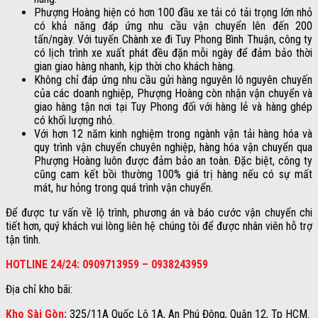
Phượng Hoàng hiện có hơn 100 đầu xe tải có tải trọng lớn nhỏ
có khả năng đáp ứng nhu cầu vận chuyển lên đến 200
tấn/ngày. Với tuyến Chành xe đi Tuy Phong Bình Thuận, công ty
có lịch trình xe xuất phát đều đặn mỗi ngày để đảm bảo thời
gian giao hàng nhanh, kịp thời cho khách hàng.
Không chỉ đáp ứng nhu cầu gửi hàng nguyên lô nguyên chuyến
của các doanh nghiệp, Phượng Hoàng còn nhận vận chuyển và
giao hàng tận nơi tại Tuy Phong đối với hàng lẻ và hàng ghép
có khối lượng nhỏ.
Với hơn 12 năm kinh nghiệm trong ngành vận tải hàng hóa và
quy trình vận chuyển chuyên nghiệp, hàng hóa vận chuyển qua
Phượng Hoàng luôn được đảm bảo an toàn. Đặc biệt, công ty
cũng cam kết bồi thường 100% giá trị hàng nếu có sự mất
mát, hư hỏng trong quá trình vận chuyển.
Để được tư vấn về lộ trình, phương án và báo cước vận chuyển chi
tiết hơn, quý khách vui lòng liên hệ chúng tôi để được nhân viên hỗ trợ
tận tình.
HOTLINE 24/24: 0909713959 – 0938243959
Địa chỉ kho bãi:
Kho Sài Gòn:
3
25/11A Quốc Lộ 1A, An Phú Đông, Quận 12, Tp HCM.