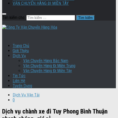
VẬN CHUYỂN HÀNG ĐI MIỀN TÂY
Tìm kiếm cho:
Trang Chủ
Giới Thiệu
Dịch Vụ
Vận Chuyển Hàng Bắc Nam
Vận Chuyển Hàng Đi Miền Trung
Vận Chuyển Hàng Đi Miền Tây
Tin Tức
Liên Hệ
Tuyển Dụng
Dịch Vụ Vận Tải
0
Dịch vụ chành xe đi Tuy Phong Bình Thuận