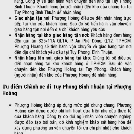
hàng. Công ty sẽ tiến hành vận chuyển đến kho tại Tuy Phong
Bình Thuận. Khách hàng (người nhận) đến kho của chúng tôi tại
Tuy Phong Bình Thuận để nhận hàng.
Giao nhận tận nơi:
Phượng Hoàng điều xe đến nhận hàng trực
tiếp tại kho của khách hàng. Sao đó sẽ tiến hành vận chuyển,
giao hàng tận nơi đến địa chỉ khách hàng yêu cầu.
Nhận hàng tại kho giao hàng tận nơi:
Khách hàng đem hàng
đến gửi tại 325/11A QL1A, P. An Phú Đông, Q.12, TPHCM.
Phượng Hoàng sẽ tiến hành vận chuyển và giao hàng tận nơi
đến địa chỉ khách yêu cầu tại Tuy Phong, Bình Thuận.
Nhận hàng tận nơi, giao hàng tại kho:
Chúng tôi sẽ điều xe
đến nhận hàng tại kho khách hàng ở TPHCM. Sau đó vận
chuyển đến kho Phượng Hoàng tại Tuy Phong. Khách hàng
(người nhận) đến kho của Phượng Hoàng để nhận hàng.
Ưu điểm Chành xe đi Tuy Phong Bình Thuận tại Phượng
Hoàng
Phượng Hoàng không áp dụng mức giá chung chung, Phượng
Hoàng xây dựng cước phí linh hoạt dựa trên nhu cầu thực tế
của khách hàng. Công ty có đội ngũ nhân viên chuyên nghiệp
được đào tạo bài bản, có kinh nghiệm khảo sát hàng hóa để
xây dựng phương án vận chuyển tối ưu chi phí nhất cho khách
hàng.