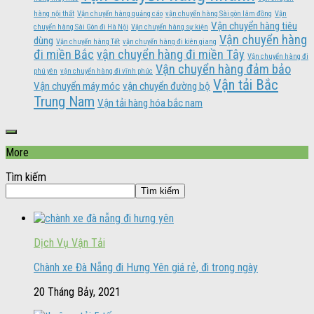
hàng nội thất
Vận chuyển hàng quảng cáo
vận chuyển hàng Sài gòn lâm đồng
Vận
Vận chuyển hàng tiêu
chuyển hàng Sài Gòn đi Hà Nội
Vận chuyển hàng sự kiện
Vận chuyển hàng
dùng
Vận chuyển hàng Tết
vận chuyển hàng đi kiên giang
đi miền Bắc
vận chuyển hàng đi miền Tây
Vận chuyển hàng đi
Vận chuyển hàng đảm bảo
phú yên
vận chuyển hàng đi vĩnh phúc
Vận tải Bắc
Vận chuyển máy móc
vận chuyển đường bộ
Trung Nam
Vận tải hàng hóa bắc nam
More
Tìm kiếm
Tìm kiếm
Dịch Vụ Vận Tải
Chành xe Đà Nẵng đi Hưng Yên giá rẻ, đi trong ngày
20 Tháng Bảy, 2021