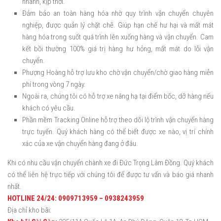
nhanh, kịp thời.
Đảm bảo an toàn hàng hóa nhờ quy trình vận chuyển chuyên
nghiệp, được quản lý chặt chẽ. Giúp hạn chế hư hại và mất mát
hàng hóa trong suốt quá trình lên xuống hàng và vận chuyển. Cam
kết bồi thường 100% giá trị hàng hư hỏng, mất mát do lỗi vận
chuyển.
Phượng Hoàng hỗ trợ lưu kho chờ vận chuyển/chờ giao hàng miễn
phí trong vòng 7 ngày.
Ngoài ra, chúng tôi có hỗ trợ xe nâng hạ tại điểm bốc, dỡ hàng nếu
khách có yêu cầu.
Phần mềm Tracking Online hỗ trợ theo dõi lộ trình vận chuyển hàng
trực tuyến. Quý khách hàng có thể biết được xe nào, vị trí chính
xác của xe vận chuyển hàng đang ở đâu.
Khi có nhu cầu vận chuyển chành xe đi Đức Trọng Lâm Đồng. Quý khách
có thể liên hệ trực tiếp với chúng tôi để được tư vấn và báo giá nhanh
nhất.
HOTLINE 24/24: 0909713959 – 0938243959
Địa chỉ kho bãi: