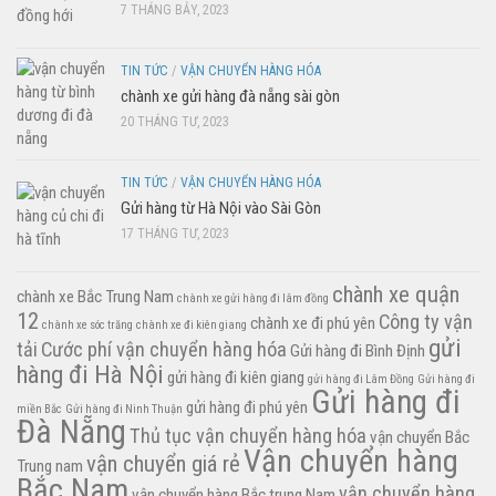
7 THÁNG BẢY, 2023
TIN TỨC
/
VẬN CHUYỂN HÀNG HÓA
chành xe gửi hàng đà nẵng sài gòn
20 THÁNG TƯ, 2023
TIN TỨC
/
VẬN CHUYỂN HÀNG HÓA
Gửi hàng từ Hà Nội vào Sài Gòn
17 THÁNG TƯ, 2023
chành xe quận
chành xe Bắc Trung Nam
chành xe gửi hàng đi lâm đồng
12
Công ty vận
chành xe đi phú yên
chành xe sóc trăng
chành xe đi kiên giang
gửi
tải
Cước phí vận chuyển hàng hóa
Gửi hàng đi Bình Định
hàng đi Hà Nội
gửi hàng đi kiên giang
gửi hàng đi Lâm Đồng
Gửi hàng đi
Gửi hàng đi
gửi hàng đi phú yên
miền Bắc
Gửi hàng đi Ninh Thuận
Đà Nẵng
Thủ tục vận chuyển hàng hóa
vận chuyển Bắc
Vận chuyển hàng
vận chuyển giá rẻ
Trung nam
Bắc Nam
vận chuyển hàng
vận chuyển hàng Bắc trung Nam