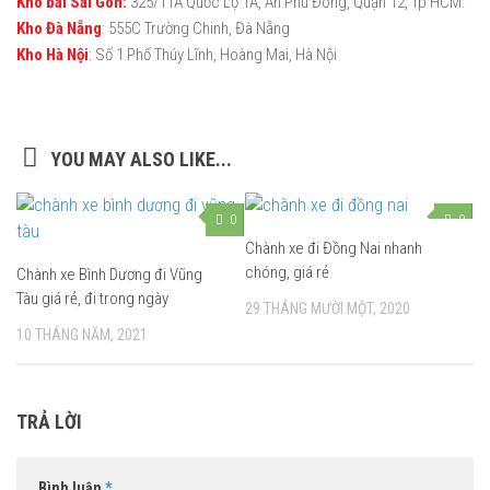
Kho bãi Sài Gòn:
325/11A Quốc Lộ 1A, An Phú Đông, Quận 12, Tp HCM.
Kho Đà Nẵng
: 555C Trường Chinh, Đà Nẵng
Kho Hà Nội
: Số 1 Phố Thúy Lĩnh, Hoàng Mai, Hà Nội
YOU MAY ALSO LIKE...
0
0
Chành xe đi Đồng Nai nhanh
chóng, giá rẻ
Chành xe Bình Dương đi Vũng
Tàu giá rẻ, đi trong ngày
29 THÁNG MƯỜI MỘT, 2020
10 THÁNG NĂM, 2021
TRẢ LỜI
Bình luận
*