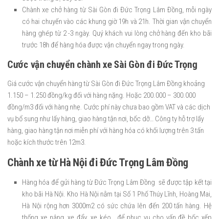
Chành xe chở hàng từ Sài Gòn đi Đức Trọng Lâm Đồng, mỗi ngày
có hai chuyến vào các khung giờ 19h và 21h. Thời gian vận chuyển
hàng ghép từ 2 -3 ngày. Quý khách vui lòng chở hàng đến kho bãi
trước 18h để hàng hóa được vận chuyển ngay trong ngày.
Cước vận chuyển chành xe Sài Gòn đi Đức Trọng
Giá cước vận chuyển hàng từ Sài Gòn đi Đức Trọng Lâm Đồng khoảng
1.150 – 1.250 đồng/kg đối với hàng nặng. Hoặc 200.000 – 300.000
đồng/m3 đối với hàng nhẹ. Cước phí này chưa bao gồm VAT và các dịch
vụ bổ sung như lấy hàng, giao hàng tận nơi, bốc dỡ… Công ty hỗ trợ lấy
hàng, giao hàng tận nơi miễn phí với hàng hóa có khối lượng trên 3 tấn
hoặc kích thước trên 12m3.
Chành xe từ Hà Nội đi Đức Trọng Lâm Đồng
Hàng hóa để gửi hàng từ Đức Trọng Lâm Đồng sẽ được tập kết tại
kho bãi Hà Nội. Kho Hà Nội nằm tại Số 1 Phố Thúy Lĩnh, Hoàng Mai,
Hà Nội rộng hơn 3000m2 có sức chứa lên đến 200 tấn hàng. Hệ
thống xe nâng, xe đẩy, xe kéo… để phục vụ cho vấn đề bốc xếp