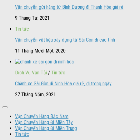
Vận chuyển gửi hàng từ Bình Dương đi Thanh Hóa giá rẻ
9 Tháng Tư, 2021
Tin tức
Vận chuyển vật liệu xây dựng từ Sài Gòn đi các tỉnh
11 Tháng Mười Một, 2020
Dịch Vụ Vận Tải
/
Tin tức
Chành xe Sài Gòn đi Ninh Hòa giá rẻ, đi trong ngày
27 Tháng Năm, 2021
Vận Chuyển Hàng Bắc Nam
Vận Chuyển Hàng Đi Miền Tây
Vận Chuyển Hàng Đi Miền Trung
Tin tức