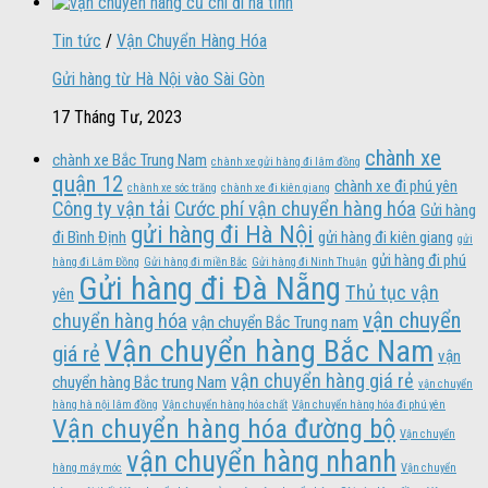
Tin tức
/
Vận Chuyển Hàng Hóa
Gửi hàng từ Hà Nội vào Sài Gòn
17 Tháng Tư, 2023
chành xe
chành xe Bắc Trung Nam
chành xe gửi hàng đi lâm đồng
quận 12
chành xe đi phú yên
chành xe sóc trăng
chành xe đi kiên giang
Công ty vận tải
Cước phí vận chuyển hàng hóa
Gửi hàng
gửi hàng đi Hà Nội
đi Bình Định
gửi hàng đi kiên giang
gửi
gửi hàng đi phú
hàng đi Lâm Đồng
Gửi hàng đi miền Bắc
Gửi hàng đi Ninh Thuận
Gửi hàng đi Đà Nẵng
Thủ tục vận
yên
vận chuyển
chuyển hàng hóa
vận chuyển Bắc Trung nam
Vận chuyển hàng Bắc Nam
giá rẻ
vận
vận chuyển hàng giá rẻ
chuyển hàng Bắc trung Nam
vận chuyển
hàng hà nội lâm đồng
Vận chuyển hàng hóa chất
Vận chuyển hàng hóa đi phú yên
Vận chuyển hàng hóa đường bộ
Vận chuyển
vận chuyển hàng nhanh
hàng máy móc
Vận chuyển