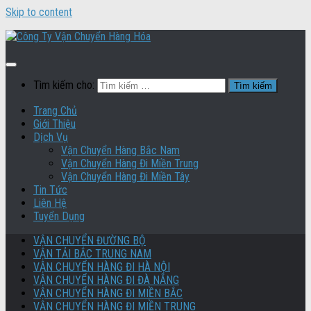
Skip to content
Tìm kiếm cho:
Trang Chủ
Giới Thiệu
Dịch Vụ
Vận Chuyển Hàng Bắc Nam
Vận Chuyển Hàng Đi Miền Trung
Vận Chuyển Hàng Đi Miền Tây
Tin Tức
Liên Hệ
Tuyển Dụng
VẬN CHUYỂN ĐƯỜNG BỘ
VẬN TẢI BẮC TRUNG NAM
VẬN CHUYỂN HÀNG ĐI HÀ NỘI
VẬN CHUYỂN HÀNG ĐI ĐÀ NẴNG
VẬN CHUYỂN HÀNG ĐI MIỀN BẮC
VẬN CHUYỂN HÀNG ĐI MIỀN TRUNG