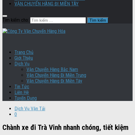
VẬN CHUYỂN HÀNG ĐI MIỀN TÂY
Tìm kiếm cho:
Trang Chủ
Giới Thiệu
Dịch Vụ
Vận Chuyển Hàng Bắc Nam
Vận Chuyển Hàng Đi Miền Trung
Vận Chuyển Hàng Đi Miền Tây
Tin Tức
Liên Hệ
Tuyển Dụng
Dịch Vụ Vận Tải
0
Chành xe đi Trà Vinh nhanh chóng, tiết kiệm