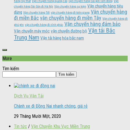
hàng nội thất
Vận chuyển hàng quảng cáo
vận chuyển hàng Sài gòn lâm đồng
Vận
Vận chuyển hàng tiêu
chuyển hàng Sài Gòn đi Hà Nội
Vận chuyển hàng sự kiện
Vận chuyển hàng
dùng
Vận chuyển hàng Tết
vận chuyển hàng đi kiên giang
đi miền Bắc
vận chuyển hàng đi miền Tây
Vận chuyển hàng đi
Vận chuyển hàng đảm bảo
phú yên
vận chuyển hàng đi vĩnh phúc
Vận tải Bắc
Vận chuyển máy móc
vận chuyển đường bộ
Trung Nam
Vận tải hàng hóa bắc nam
More
Tìm kiếm
Tìm kiếm
Dịch Vụ Vận Tải
Chành xe đi Đồng Nai nhanh chóng, giá rẻ
29 Tháng Mười Một, 2020
Tin tức
/
Vận Chuyển Khu Vực Miền Trung