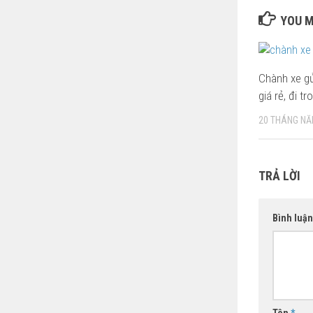
YOU M
Chành xe gử
giá rẻ, đi t
20 THÁNG NĂ
TRẢ LỜI
Bình luậ