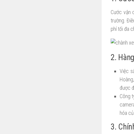
Cước vận c
trường. Đi
phí tối đa 
2. Hàng
Việc s
Hoàng,
được đ
Công t
camera
hóa củ
3. Chín