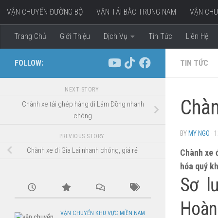
VẬN CHUYỂN ĐƯỜNG BỘ
VẬN TẢI BẮC TRUNG NAM
VẬN CHU
Skip to content
VẬN CHUYỂN HÀNG ĐI MIỀN TÂY
Trang Chủ
Giới Thiệu
Dịch Vụ
Tin Tức
Liên Hệ
FOLLOW:
TIN TỨC
NEXT STORY
Chàn
Chành xe tải ghép hàng đi Lâm Đồng nhanh
chóng
BY
MY NGO
·
1
PREVIOUS STORY
Chành xe đi Gia Lai nhanh chóng, giá rẻ
Chành xe đ
hóa quý kh
Sơ l
Hoàn
VẬN CHUYỂN KHU VỰC MIỀN NAM