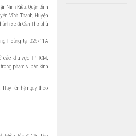
ận Ninh Kiều, Quận Bình
uyện Vĩnh Thạnh, Huyện
hành xe đi Cần Thơ phù
ợng Hoàng tại 325/11A
i ở các khu vực TP.HCM,
 trong phạm vi bán kính
. Hãy liên hệ ngay theo
nh Miền Bắc đi Cần Thơ