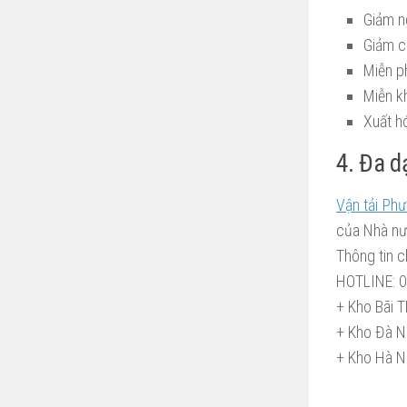
Giảm n
Giảm c
Miễn ph
Miễn k
Xuất h
4. Đa d
Vận tải Ph
của Nhà nướ
Thông tin ch
HOTLINE: 0
+ Kho Bãi 
+ Kho Đà N
+ Kho Hà Nộ