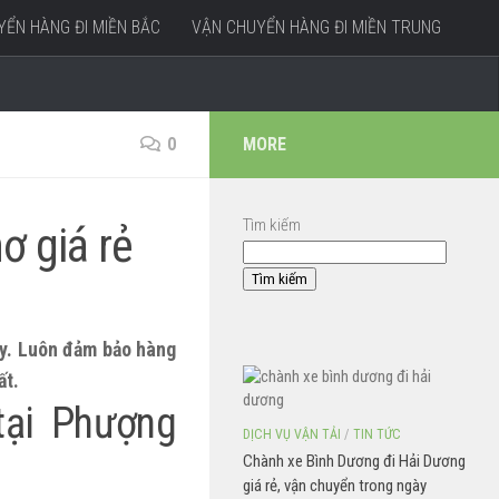
ỂN HÀNG ĐI MIỀN BẮC
VẬN CHUYỂN HÀNG ĐI MIỀN TRUNG
0
MORE
Tìm kiếm
ơ giá rẻ
Tìm kiếm
ày. Luôn đảm bảo hàng
ất.
tại Phượng
DỊCH VỤ VẬN TẢI
/
TIN TỨC
Chành xe Bình Dương đi Hải Dương
giá rẻ, vận chuyển trong ngày