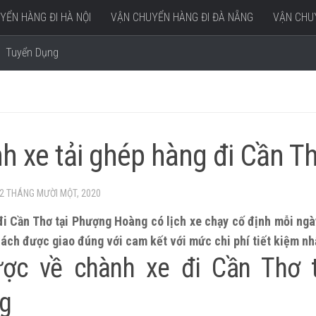
YỂN HÀNG ĐI HÀ NỘI
VẬN CHUYỂN HÀNG ĐI ĐÀ NẴNG
VẬN CHUY
Tuyển Dụng
h xe tải ghép hàng đi Cần Th
2 THÁNG MƯỜI MỘT, 2020
i Cần Thơ tại Phượng Hoàng có lịch xe chạy cố định mỗi ng
ách được giao đúng với cam kết với mức chi phí tiết kiệm nh
ược về chành xe đi Cần Thơ 
g