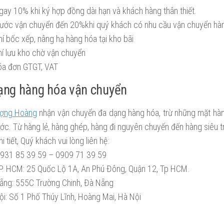
gay 10% khi ký hợp đồng dài hạn và khách hàng thân thiết.
ước vận chuyển đến 20%khi quý khách có nhu cầu vận chuyển hàng
í bốc xếp, nâng hạ hàng hóa tại kho bãi
hí lưu kho chờ vận chuyển
óa đơn GTGT, VAT
ạng hàng hóa vận chuyển
ượng Hoàng
nhận vận chuyển đa dạng hàng hóa, trừ những mặt h
c. Từ hàng lẻ, hàng ghép, hàng đi nguyên chuyến đến hàng siêu tr
i tiết, Quý khách vui lòng liên hệ:
931 85 39 59 – 0909 71 39 59
TP. HCM: 25 Quốc Lộ 1A, An Phú Đông, Quận 12, Tp HCM.
ẵng: 555C Trường Chinh, Đà Nẵng
i: Số 1 Phố Thúy Lĩnh, Hoàng Mai, Hà Nội