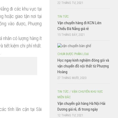
22 THÁNG TƯ, 2021
 Nẵng đi các khu vực tại
 hoặc giao tận nơi tại
TIN TỨC
Vận chuyển hàng đi KCN Liên
không vào được, Phượng
Chiểu Đà Nẵng giá rẻ
15 THÁNG BẢY, 2021
á nhân có lượng hàng ít
 tiết kiệm chi phí nhất.
.
CHƯA ĐƯỢC PHÂN LOẠI
Học ngay kinh nghiệm đóng gói và
vận chuyển đồ nội thất từ Phượng
Hoàng
27 THÁNG MƯỜI, 2020
TIN TỨC
/
VẬN CHUYỂN KHU VỰC
MIỀN BẮC
Vận chuyển gửi hàng Hà Nội Hải
c tỉnh lân cận tại Sài
Dương giá rẻ, đi trong ngày
12 THÁNG TƯ, 2021