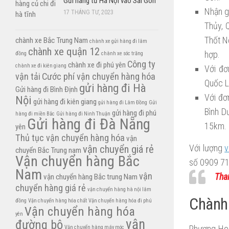
Gửi hàng từ Hà Nội vào Sài Gòn
Nhận g
17 THÁNG TƯ, 2023
Thủy, 
Thốt N
chành xe Bắc Trung Nam
chành xe gửi hàng đi lâm
chành xe quận 12
hợp.
đồng
chành xe sóc trăng
Công ty
chành xe đi phú yên
chành xe đi kiên giang
Với đơ
vận tải
Cước phí vận chuyển hàng hóa
Quốc L
gửi hàng đi Hà
Gửi hàng đi Bình Định
Với đơ
Nội
gửi hàng đi kiên giang
gửi hàng đi Lâm Đồng
Gửi
Bình D
gửi hàng đi phú
hàng đi miền Bắc
Gửi hàng đi Ninh Thuận
Gửi hàng đi Đà Nẵng
15km.
yên
Thủ tục vận chuyển hàng hóa
vận
Với lượng
v
vận chuyển giá rẻ
chuyển Bắc Trung nam
Vận chuyển hàng Bắc
số 0909 71 
Nam
vận
Tha
vận chuyển hàng Bắc trung Nam
chuyển hàng giá rẻ
vận chuyển hàng hà nội lâm
Chành 
đồng
Vận chuyển hàng hóa chất
Vận chuyển hàng hóa đi phú
Vận chuyển hàng hóa
yên
vận
đường bộ
Phượng Hoà
Vận chuyển hàng máy móc