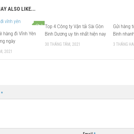
AY ALSO LIKE...
0
Top 4 Công ty Vận tải Sài Gòn
Gửi hàng t
i hàng đi Vĩnh Yên
Bình Dương uy tín nhất hiện nay
Bình nhanh
rong ngày
30 THÁNG TÁM, 2021
3 THÁNG HAI
M, 2021
n
*