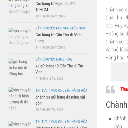
Gửi hàng từ Bạc Liêu đến
Chành xe đi
TPHCM
13 THÁNG BẢY, 2023
Cần Thơ. P
các Huyện/
VẬN CHUYỂN KHU VỰC MIỀN NAM
Hoàng sẽ đi
Gửi hàng từ Cần Thơ đi Vĩnh
Long
Chành xe t
11 THÁNG BẢY, 2023
và nhỏ lẻ c
Hàng hóa P
VẬN CHUYỂN HÀNG HÓA
xe gửi hàng từ Cần Thơ đi Trà
Vinh
7 THÁNG BẢY, 2023
Tha
TIN TỨC
/
VẬN CHUYỂN HÀNG HÓA
chành xe gửi hàng đà nẵng sài
Chành 
gòn
20 THÁNG TƯ, 2023
Chành 
TIN TỨC
/
VẬN CHUYỂN HÀNG HÓA
Gòn.