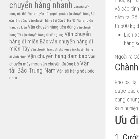
chuyển hàng nhanh
Vận chuyển
và các tỉnh
hàng nội thất
Vận chuyển hàng quảng cáo
vận chuyển hàng Sài
nằm tại Số
gòn lâm đồng
Vận chuyển hàng Sài Gòn đi Hà Nội
Vận chuyển
từ 500 kg đ
Vận chuyển hàng tiêu dùng
hàng sự kiện
Vận chuyển
Vận chuyển
Lịch x
hàng Tết
vận chuyển hàng đi kiên giang
hàng đi miền Bắc
vận chuyển hàng đi
hàng số
miền Tây
Vận chuyển hàng đi phú yên
vận chuyển hàng
Vận chuyển hàng đảm bảo
Ngoài ra C
Vận
đi vĩnh phúc
Vận
chuyển máy móc
vận chuyển đường bộ
Chành 
tải Bắc Trung Nam
Vận tải hàng hóa bắc
nam
Kho bãi tạ
được bảo đ
dạng chủng 
kinh nghiệm
Ưu đ
1. Cước