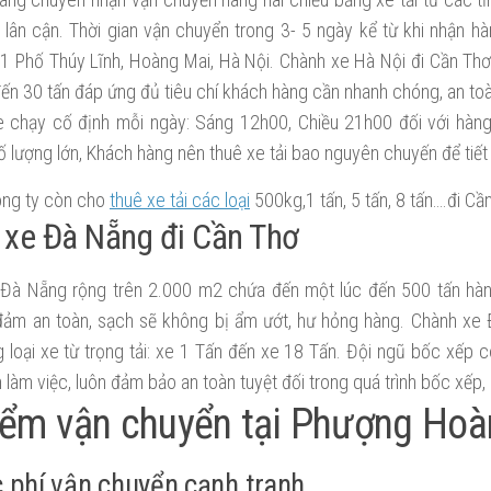
 lân cận. Thời gian vận chuyển trong 3- 5 ngày kể từ khi nhận h
 1 Phố Thúy Lĩnh, Hoàng Mai, Hà Nội. Chành xe Hà Nội đi Cần Thơ
ến 30 tấn đáp ứng đủ tiêu chí khách hàng cần nhanh chóng, an toàn
e chạy cố định mỗi ngày: Sáng 12h00, Chiều 21h00 đối với hàng 
 lượng lớn, Khách hàng nên thuê xe tải bao nguyên chuyến để tiết k
ông ty còn cho
thuê xe tải các loại
500kg,1 tấn, 5 tấn, 8 tấn….đi Cầ
xe Đà Nẵng đi Cần Thơ
i Đà Nẵng rộng trên 2.000 m2 chứa đến một lúc đến 500 tấn hà
ảm an toàn, sạch sẽ không bị ẩm ướt, hư hỏng hàng. Chành xe
loại xe từ trọng tải: xe 1 Tấn đến xe 18 Tấn. Đội ngũ bốc xếp c
 làm việc, luôn đảm bảo an toàn tuyệt đối trong quá trình bốc xếp, 
iểm vận chuyển tại Phượng Hoà
 phí vận chuyển cạnh tranh