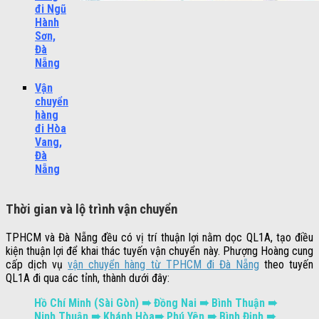
đi Ngũ
Hành
Sơn,
Đà
Nẵng
Vận
chuyển
hàng
đi Hòa
Vang,
Đà
Nẵng
Thời gian và lộ trình vận chuyển
TPHCM và Đà Nẵng đều có vị trí thuận lợi nằm dọc QL1A, tạo điều
kiện thuận lợi để khai thác tuyến vận chuyển này. Phượng Hoàng cung
cấp dịch vụ
vận chuyển hàng từ TPHCM đi Đà Nẵng
theo tuyến
QL1A đi qua các tỉnh, thành dưới đây:
Hồ Chí Minh (Sài Gòn) ➠ Đồng Nai ➠ Bình Thuận ➠
Ninh Thuận ➠ Khánh Hòa➠ Phú Yên ➠ Bình Định ➠