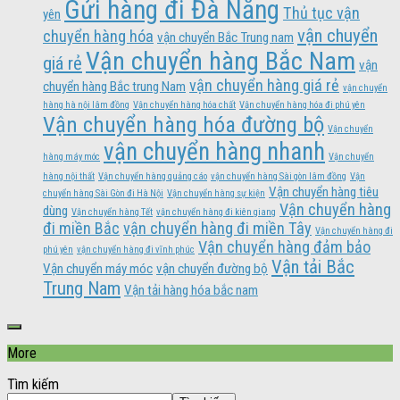
Gửi hàng đi Đà Nẵng
Thủ tục vận
yên
vận chuyển
chuyển hàng hóa
vận chuyển Bắc Trung nam
Vận chuyển hàng Bắc Nam
giá rẻ
vận
vận chuyển hàng giá rẻ
chuyển hàng Bắc trung Nam
vận chuyển
hàng hà nội lâm đồng
Vận chuyển hàng hóa chất
Vận chuyển hàng hóa đi phú yên
Vận chuyển hàng hóa đường bộ
Vận chuyển
vận chuyển hàng nhanh
hàng máy móc
Vận chuyển
hàng nội thất
Vận chuyển hàng quảng cáo
vận chuyển hàng Sài gòn lâm đồng
Vận
Vận chuyển hàng tiêu
chuyển hàng Sài Gòn đi Hà Nội
Vận chuyển hàng sự kiện
Vận chuyển hàng
dùng
Vận chuyển hàng Tết
vận chuyển hàng đi kiên giang
đi miền Bắc
vận chuyển hàng đi miền Tây
Vận chuyển hàng đi
Vận chuyển hàng đảm bảo
phú yên
vận chuyển hàng đi vĩnh phúc
Vận tải Bắc
Vận chuyển máy móc
vận chuyển đường bộ
Trung Nam
Vận tải hàng hóa bắc nam
More
Tìm kiếm