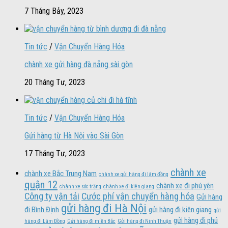
7 Tháng Bảy, 2023
Tin tức
/
Vận Chuyển Hàng Hóa
chành xe gửi hàng đà nẵng sài gòn
20 Tháng Tư, 2023
Tin tức
/
Vận Chuyển Hàng Hóa
Gửi hàng từ Hà Nội vào Sài Gòn
17 Tháng Tư, 2023
chành xe
chành xe Bắc Trung Nam
chành xe gửi hàng đi lâm đồng
quận 12
chành xe đi phú yên
chành xe sóc trăng
chành xe đi kiên giang
Công ty vận tải
Cước phí vận chuyển hàng hóa
Gửi hàng
gửi hàng đi Hà Nội
đi Bình Định
gửi hàng đi kiên giang
gửi
gửi hàng đi phú
hàng đi Lâm Đồng
Gửi hàng đi miền Bắc
Gửi hàng đi Ninh Thuận