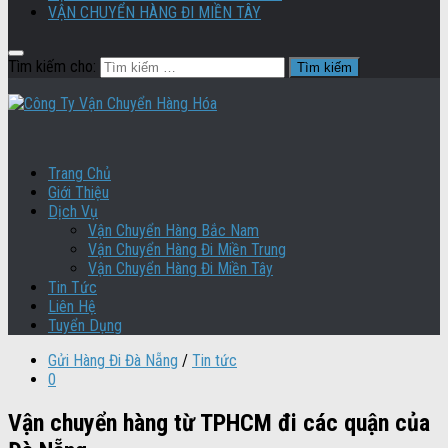
VẬN CHUYỂN HÀNG ĐI MIỀN TÂY
Tìm kiếm cho:
Trang Chủ
Giới Thiệu
Dịch Vụ
Vận Chuyển Hàng Bắc Nam
Vận Chuyển Hàng Đi Miền Trung
Vận Chuyển Hàng Đi Miền Tây
Tin Tức
Liên Hệ
Tuyển Dụng
Gửi Hàng Đi Đà Nẵng
/
Tin tức
0
Vận chuyển hàng từ TPHCM đi các quận của