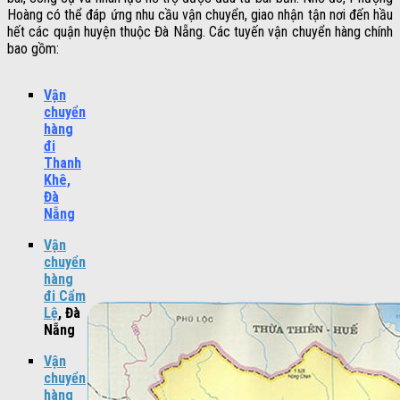
Hoàng có thể đáp ứng nhu cầu vận chuyển, giao nhận tận nơi đến hầu
hết các quận huyện thuộc Đà Nẵng. Các tuyến vận chuyển hàng chính
bao gồm:
Vận
chuyển
hàng
đi
Thanh
Khê,
Đà
Nẵng
Vận
chuyển
hàng
đi Cẩm
Lệ
, Đà
Nẵng
Vận
chuyển
hàng