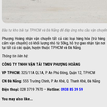
Đầu tư kho bãi tại TPHCM và Đà Nẵng để đáp ứng nhu cầu vận chuyển
Phượng Hoàng nhận vận chuyển tất cả các loại hàng hóa (trừ hàng
cấm vận chuyển) có khối lượng nhỏ từ 50kg, hỗ trợ giao nhận tận nơi
tại tất cả các quận, huyện thuộc TPHCM và Đà Nẵng.
Thông tin liên hệ:
CÔNG TY TNHH VẬN TẢI TMDV PHƯỢNG HOÀNG
VP TPHCM:
325/11A QL1A, P. An Phú Đông, Quận 12, TPHCM
CN Đà Nẵng:
555 Trường Chinh, P. An Khê, Q. Thanh Khê, Đà Nẵng
Điện thoại:
028 3719 7970 –
Hotline:
0938 85 39 59
You may also like...