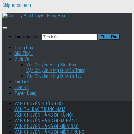
Skip to content
Tìm kiếm cho:
Trang Chủ
Giới Thiệu
Dịch Vụ
Vận Chuyển Hàng Bắc Nam
Vận Chuyển Hàng Đi Miền Trung
Vận Chuyển Hàng Đi Miền Tây
Tin Tức
Liên Hệ
Tuyển Dụng
VẬN CHUYỂN ĐƯỜNG BỘ
VẬN TẢI BẮC TRUNG NAM
VẬN CHUYỂN HÀNG ĐI HÀ NỘI
VẬN CHUYỂN HÀNG ĐI ĐÀ NẴNG
VẬN CHUYỂN HÀNG ĐI MIỀN BẮC
VẬN CHUYỂN HÀNG ĐI MIỀN TRUNG