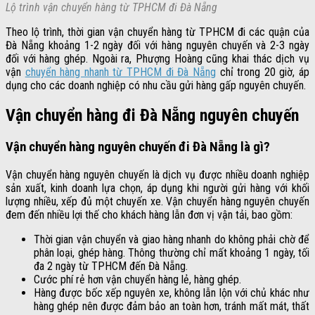
Lộ trình vận chuyển hàng từ TPHCM đi Đà Nẵng
Theo lộ trình, thời gian vận chuyển hàng từ TPHCM đi các quận của
Đà Nẵng khoảng 1-2 ngày đối với hàng nguyên chuyến và 2-3 ngày
đối với hàng ghép. Ngoài ra, Phượng Hoàng cũng khai thác dịch vụ
vận
chuyển hàng nhanh từ TPHCM đi Đà Nẵng
chỉ trong 20 giờ, áp
dụng cho các doanh nghiệp có nhu cầu gửi hàng gấp nguyên chuyến.
Vận chuyển hàng đi Đà Nẵng nguyên chuyến
Vận chuyển hàng nguyên chuyến đi Đà Nẵng là gì?
Vận chuyển hàng nguyên chuyến là dịch vụ được nhiều doanh nghiệp
sản xuất, kinh doanh lựa chọn, áp dụng khi người gửi hàng với khối
lượng nhiều, xếp đủ một chuyến xe. Vận chuyển hàng nguyên chuyến
đem đến nhiều lợi thế cho khách hàng lẫn đơn vị vận tải, bao gồm:
Thời gian vận chuyển và giao hàng nhanh do không phải chờ để
phân loại, ghép hàng. Thông thường chỉ mất khoảng 1 ngày, tối
đa 2 ngày từ TPHCM đến Đà Nẵng.
Cước phí rẻ hơn vận chuyển hàng lẻ, hàng ghép.
Hàng được bốc xếp nguyên xe, không lẫn lộn với chủ khác như
hàng ghép nên được đảm bảo an toàn hơn, tránh mất mát, thất