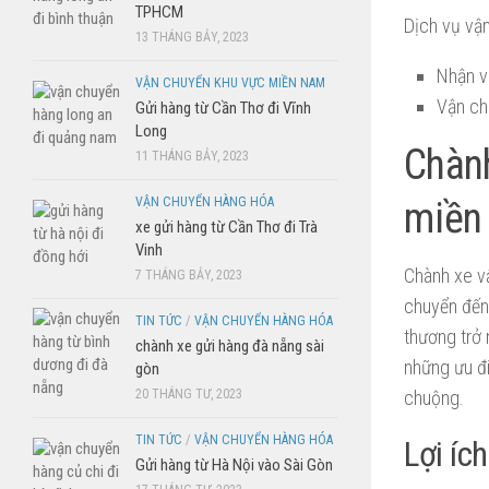
TPHCM
Dịch vụ vậ
13 THÁNG BẢY, 2023
Nhận v
VẬN CHUYỂN KHU VỰC MIỀN NAM
Vận ch
Gửi hàng từ Cần Thơ đi Vĩnh
Long
Chành
11 THÁNG BẢY, 2023
VẬN CHUYỂN HÀNG HÓA
miền
xe gửi hàng từ Cần Thơ đi Trà
Vinh
Chành xe vậ
7 THÁNG BẢY, 2023
chuyển đến 
TIN TỨC
/
VẬN CHUYỂN HÀNG HÓA
thương trở 
chành xe gửi hàng đà nẵng sài
những ưu đi
gòn
20 THÁNG TƯ, 2023
chuộng.
TIN TỨC
/
VẬN CHUYỂN HÀNG HÓA
Lợi íc
Gửi hàng từ Hà Nội vào Sài Gòn