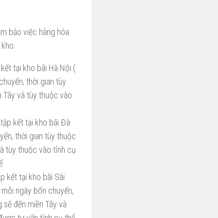
đảm bảo việc hàng hóa
 kho.
kết tại kho bãi Hà Nội (
chuyến, thời gian tùy
 Tây và tùy thuộc vào
tập kết tại kho bãi Đà
ến, thời gian tùy thuộc
à tùy thuộc vào tỉnh cụ
ể
 kết tại kho bãi Sài
n mỗi ngày bốn chuyến,
g sẽ đến miền Tây và
được tư vấn tỉnh cụ thể.