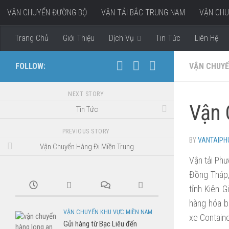
VẬN CHUYỂN ĐƯỜNG BỘ
VẬN TẢI BẮC TRUNG NAM
VẬN CHU
Skip to content
VẬN CHUYỂN HÀNG ĐI MIỀN TÂY
Trang Chủ
Giới Thiệu
Dịch Vụ
Tin Tức
Liên Hệ
FOLLOW:
VẬN CHUYỂ
NEXT STORY
Vận 
Tin Tức
PREVIOUS STORY
BY
VANTAIP
Vận Chuyển Hàng Đi Miền Trung
Vận tải Phư
Đồng Tháp, 
tỉnh Kiên 
hàng hóa bằ
VẬN CHUYỂN KHU VỰC MIỀN NAM
xe Containe
Gửi hàng từ Bạc Liêu đến