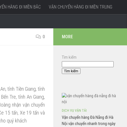
ỂN HÀNG ĐI MIỀN BẮC
VẬN CHUYỂN HÀNG ĐI MIỀN TRUNG
0
MORE
Tìm kiếm
Tìm kiếm
, tỉnh Tiền Giang, tỉnh
 Bến Tre, tỉnh An Giang,
 Hoàng nhận vận chuyển
DỊCH VỤ VẬN TẢI
 Xe 15 tấn, Xe 19 tấn và
Vận chuyển hàng Đà Nẵng đi Hà
 cho quý khách
Nội vận chuyển nhanh trong ngày