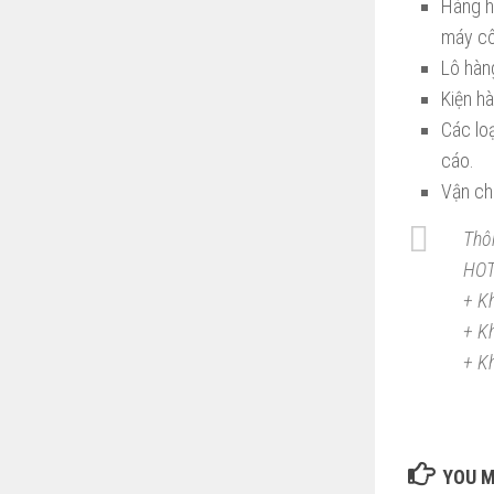
Hàng h
máy cô
Lô hàng
Kiện hà
Các lo
cáo.
Vận chu
Thôn
HOT
+ K
+ K
+ K
YOU M