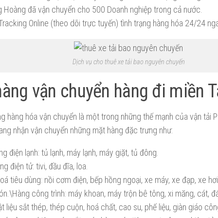
g Hoàng đã vận chuyển cho 500 Doanh nghiệp trong cả nước.
acking Online (theo dõi trực tuyến) tình trạng hàng hóa 24/24 nga
Dịch vụ cho thuê xe tải bao nguyên chuyến
àng vận chuyển hàng đi miền T
ng hàng hóa vận chuyển là một trong những thế mạnh của vận tải 
đang nhận vận chuyển những mặt hàng đặc trưng như:
g điện lạnh: tủ lạnh, máy lạnh, máy giặt, tủ đông.
ng điện tử: tivi, đầu đĩa, loa.
á tiêu dùng: nồi cơm điện, bếp hồng ngoại, xe máy, xe đạp, xe hơi
n.\Hàng công trình: máy khoan, máy trộn bê tông, xi măng, cát, đá,
t liệu sắt thép, thép cuộn, hoá chất, cao su, phế liệu, giàn giáo công