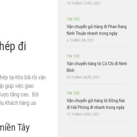
16 THÁNG CHÍN, 2021
TIN TỨC
Vận chuyển gửi hàng đi Phan Rang
Ninh Thuận nhanh trong ngày
6 THÁNG BA, 2021
hép đi
TIN TỨC
Vận chuyển hàng từ Củ Chi đi Ninh
Bình
hép tại Kho bãi rồi vận
26 THÁNG MƯỜI, 2021
p giúp việc giao
được tăng cao . Bởi
TIN TỨC
Vận chuyển gửi hàng từ Đồng Nai
iều Khách hàng ưa
đi Hải Phòng đi nhanh trong ngày
12 THÁNG NĂM, 2021
 miền Tây