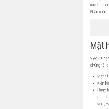
nay, Phượn
Phần mềm Tr
Mặt h
Việc đa dạ
chúng tôi 
Mặt hàn
Kiện hà
Hàng ho
phân bó
kẽm, vậ