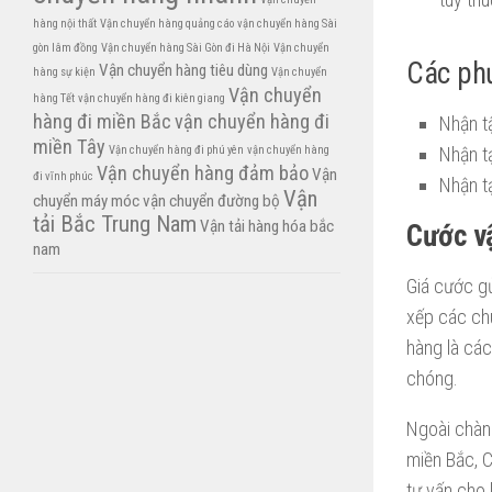
hàng nội thất
Vận chuyển hàng quảng cáo
vận chuyển hàng Sài
gòn lâm đồng
Vận chuyển hàng Sài Gòn đi Hà Nội
Vận chuyển
Các phư
Vận chuyển hàng tiêu dùng
hàng sự kiện
Vận chuyển
Vận chuyển
hàng Tết
vận chuyển hàng đi kiên giang
hàng đi miền Bắc
vận chuyển hàng đi
Nhận tậ
miền Tây
Vận chuyển hàng đi phú yên
vận chuyển hàng
Nhận tạ
Vận chuyển hàng đảm bảo
Vận
đi vĩnh phúc
Nhận tạ
Vận
chuyển máy móc
vận chuyển đường bộ
tải Bắc Trung Nam
Vận tải hàng hóa bắc
Cước v
nam
Giá cước gử
xếp các chu
hàng là các
chóng.
Ngoài chàn
miền Bắc, 
tư vấn cho 