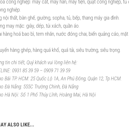
oá công nghiệp: máy cắt, máy hàn, máy tiện, quạt công nghiệp, tủ 
ng nghiệp.
 nội thất, bàn ghế, giường, sopha, tủ, bếp, thang máy gia đình.
ng may mặc: giày, dép, túi xách, quần áo.
ại hàng hoá bao bì, tem nhãn, nước đóng chai, biển quảng cáo, mặt 
yển hàng ghép, hàng quá khổ, quá tải, siêu trường, siêu trọng.
g tin chi tiết, Quý khách vui lòng liên hệ:
LINE: 0931 85 39 59 – 0909 71 39 59
ho Bãi TP. HCM: 25 Quốc Lộ 1A, An Phú Đông, Quận 12, Tp HCM.
ho Đà Nẵng: 555C Trường Chinh, Đà Nẵng
ho Hà Nội: Số 1 Phố Thúy Lĩnh, Hoàng Mai, Hà Nội
AY ALSO LIKE...