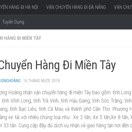
YỂN HÀNG ĐI HÀ NỘI
VẬN CHUYỂN HÀNG ĐI ĐÀ NẴNG
VẬN CHUY
Tuyển Dụng
N HÀNG ĐI MIỀN TÂY
Chuyển Hàng Đi Miền Tây
HUONGHOANG
·
16 THÁNG MƯỜI, 2018
ợng Hoàng nhận vận chuyển hàng đi miền Tây bao gồm: tỉnh Long An
tỉnh Vĩnh Long, tỉnh Trà Vinh, tỉnh Hậu Giang, tỉnh Sóc Trăng, tỉnh
Giang, tỉnh Bạc Liêu, tỉnh Cà Mau và thành phố Cần Thơ. Phượng
ng xe tải với nhiều chủng loại như : Xe 2 tấn, Xe 5 tấn,Xe 8 tấn,
r 33 tấn. Cung cấp đầy đủ dịch vụ nhận và giao hàng tận nơi đến