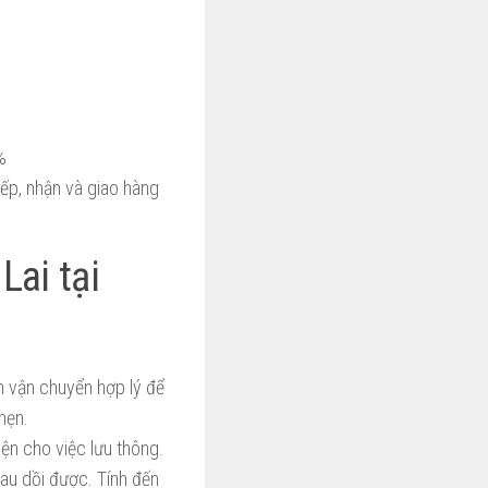
%
ếp, nhận và giao hàng
Lai tại
n vận chuyển hợp lý để
hẹn.
n cho việc lưu thông.
u dồi được. Tính đến