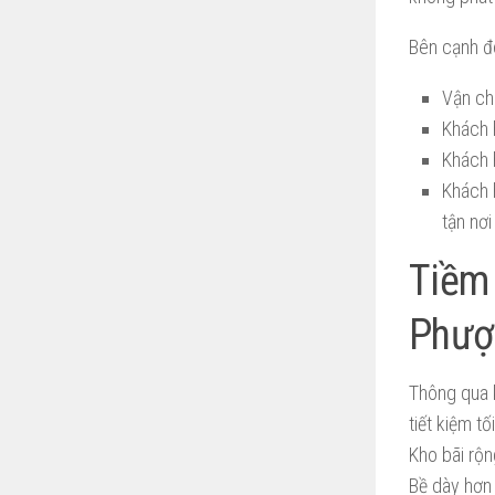
Bên cạnh đ
Vận ch
Khách 
Khách 
Khách 
tận nơi
Tiềm 
Phượ
Thông qua 
tiết kiệm t
Kho bãi rộ
Bề dày hơn