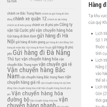
17 THÁNG TƯ, 2023
Hàng đ
chành xe Bắc Trung Nam
chành xe gửi hàng đi lâm
Tại khu vực
chành xe quận 12
đồng
chành xe sóc trăng
của quý Khá
Công ty
chành xe đi phú yên
chành xe đi kiên giang
vận tải
Cước phí vận chuyển hàng hóa
Lịch tr
gửi hàng đi Hà
Gửi hàng đi Bình Định
Số 1 Ph
Nội
gửi hàng đi kiên giang
gửi hàng đi Lâm Đồng
Gửi
thuộc 
gửi hàng đi phú
hàng đi miền Bắc
Gửi hàng đi Ninh Thuận
Gửi hàng đi Đà Nẵng
tỉnh cụ
yên
Thủ tục vận chuyển hàng hóa
vận
Lịch tr
vận chuyển giá rẻ
chuyển Bắc Trung nam
Nẵng (
Vận chuyển hàng Bắc
vào hà
Nam
vận
vận chuyển hàng Bắc trung Nam
thể sẽ 
chuyển hàng giá rẻ
vận chuyển hàng hà nội lâm
Lịch tr
đồng
Vận chuyển hàng hóa chất
Vận chuyển hàng hóa đi phú
Vận chuyển hàng hóa
Gòn (2
yên
vận
đường bộ
thời g
Vận chuyển hàng máy móc
chuyển hàng nhanh
tùy thu
Vận chuyển