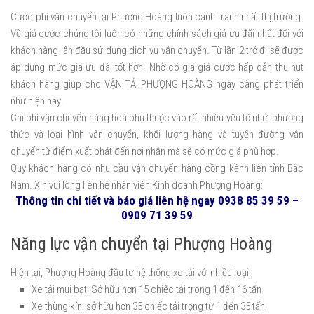
Cước phí vận chuyển tại Phượng Hoàng luôn cạnh tranh nhất thị trường.
Về giá cước chúng tôi luôn có những chính sách giá ưu đãi nhất đối với
khách hàng lần đầu sử dụng dịch vụ vận chuyển. Từ lần 2 trở đi sẽ được
áp dụng mức giá ưu đãi tốt hơn. Nhờ có giá giá cước hấp dẫn thu hút
khách hàng giúp cho VẬN TẢI PHƯỢNG HOÀNG ngày càng phát triển
như hiện nay.
Chi phí vận chuyển hàng hoá phụ thuộc vào rất nhiều yếu tố như: phương
thức và loại hình vận chuyển, khối lượng hàng và tuyến đường vận
chuyển từ điểm xuất phát đến nơi nhận mà sẽ có mức giá phù hợp.
Qúy khách hàng có nhu cầu vận chuyển hàng cồng kềnh liên tỉnh Bắc
Nam. Xin vui lòng liên hệ nhân viên Kinh doanh Phượng Hoàng:
Thông tin chi tiết và báo giá liên hệ ngay 0938 85 39 59 –
0909 71 39 59
Năng lực vận chuyển tại Phượng Hoàng
Hiện tại, Phượng Hoàng đầu tư hệ thống xe tải với nhiều loại:
Xe tải mui bạt: Sở hữu hơn 15 chiếc tải trong 1 đến 16 tấn
Xe thùng kín: sở hữu hơn 35 chiếc tải trọng từ 1 đến 35 tấn