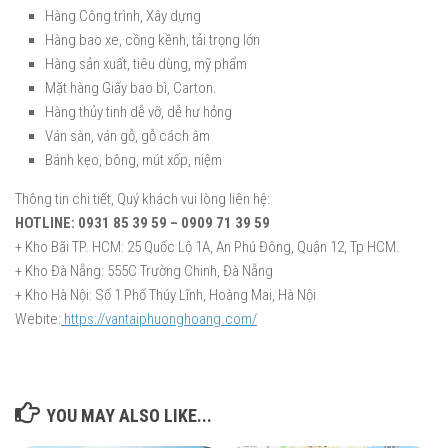
Hàng Công trình, Xây dựng
Hàng bao xe, cồng kềnh, tải trọng lớn
Hàng sản xuất, tiêu dùng, mỹ phẩm
Mặt hàng Giấy bao bì, Carton.
Hàng thủy tinh dễ vỡ, dễ hư hỏng
Ván sàn, ván gỗ, gỗ cách âm
Bánh kẹo, bông, mút xốp, niệm
Thông tin chi tiết, Quý khách vui lòng liên hệ:
HOTLINE: 0931 85 39 59 – 0909 71 39 59
+ Kho Bãi TP. HCM: 25 Quốc Lộ 1A, An Phú Đông, Quận 12, Tp HCM.
+ Kho Đà Nẵng: 555C Trường Chinh, Đà Nẵng
+ Kho Hà Nội: Số 1 Phố Thúy Lĩnh, Hoàng Mai, Hà Nội
Webite:
https://vantaiphuonghoang.com/
YOU MAY ALSO LIKE...