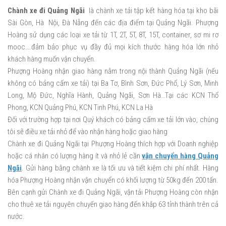
Chành xe đi Quảng Ngãi
là chành xe tải tập kết hàng hóa tại kho bãi
Sài Gòn, Hà Nội, Đà Nẵng đến các địa điểm tại Quảng Ngãi. Phượng
Hoàng sử dụng các loại xe tải từ 1T, 2T, 5T, 8T, 15T, container, sơ mi rơ
mooc….đảm bảo phục vụ đầy đủ mọi kích thước hàng hóa lớn nhỏ
khách hàng muốn vận chuyển.
Phượng Hoàng nhận giao hàng nằm trong nội thành Quảng Ngãi (nếu
không có bảng cấm xe tải) tại Ba Tơ, Bình Sơn, Đức Phổ, Lý Sơn, Minh
Long, Mộ Đức, Nghĩa Hành, Quảng Ngãi, Sơn Hà…Tại các KCN Thổ
Phong, KCN Quảng Phú, KCN Tinh Phú, KCN La Hà
Đối với trường hợp tại nơi Quý khách có bảng cấm xe tải lớn vào, chúng
tôi sẽ điều xe tải nhỏ để vào nhận hàng hoặc giao hàng
Chành xe đi Quảng Ngãi tại Phượng Hoàng thích hợp với Doanh nghiệp
hoặc cá nhân có lượng hàng ít và nhỏ lẻ cần
vận chuyển hàng Quảng
Ngãi
. Gửi hàng bằng chành xe là tối ưu và tiết kiệm chi phí nhất. Hàng
hóa Phượng Hoàng nhận vận chuyển có khối lượng từ 50kg đến 200 tấn.
Bên cạnh gửi Chành xe đi Quảng Ngãi, vận tải Phượng Hoàng còn nhận
cho thuê xe tải nguyên chuyến giao hàng đến khắp 63 tỉnh thành trên cả
nước.