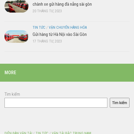
chành xe gửi hàng đà nẵng sài gòn
20 THÁNG TƯ, 2023
TIN TỨC
/
VẬN CHUYỂN HÀNG HÓA
Gửi hàng từ Hà Nội vào Sài Gòn
17 THÁNG TƯ, 2023
MORE
Tìm kiếm
Tìm kiếm
DIỄN ĐÀN VẬN TẢI
/
TIN TỨC
/
VẬN TẢI BẮC TRUNG NAM