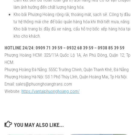
Cam kết đền bù hoàn toàn giá trị đơn hàng nếu có lỗi vận chuyển
làm ảnh hưởng đến chất lượng hàng hóa.
Kho bãi Phượng Hoàng rộng rãi, thoáng mát, sạch sẽ. Công ty đầu
tư hệ thống mái che để bảo quản hàng hóa khi thời tiết mưa, nắng.
Kho bãi trang bị đầy đủ xe nâng, cẩu hỗ trợ bốc xếp hàng hóa tại
kho cho khách.
HOTLINE 24/24: 0909 71 39 59 – 0932 68 39 59 – 0938 85 39 59
Phượng Hoàng HCM: 325/11A Quốc Lộ 1A, An Phú Đông, Quận 12, Tp
HCM.
Phượng Hoàng Đà Nẵng: 555C Trường Chinh, Quận Thanh Khê, Đà Nẵng
Phượng Hoàng Hà Nội: Số 1 Phố Thúy Lĩnh, Quận Hoàng Mai, Tp Hà Nội.
Email: sales@phuonghoangtrans.com
Website:
https://vantaiphuonghoang.com/
YOU MAY ALSO LIKE...