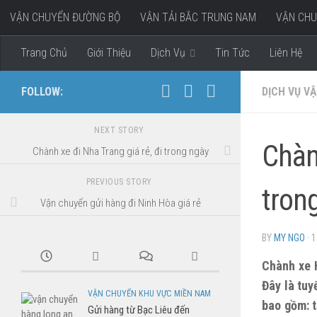
VẬN CHUYỂN ĐƯỜNG BỘ
VẬN TẢI BẮC TRUNG NAM
VẬN CHU
Skip to content
VẬN CHUYỂN HÀNG ĐI MIỀN TÂY
Trang Chủ
Giới Thiệu
Dịch Vụ
Tin Tức
Liên Hệ
FOLLOW:
DỊCH VỤ VẬ
NEXT STORY
Chàn
Chành xe đi Nha Trang giá rẻ, đi trong ngày
PREVIOUS STORY
tron
Vận chuyển gửi hàng đi Ninh Hòa giá rẻ
BY
MY NGO
·
1
Chành xe 
Đây là tu
VẬN CHUYỂN KHU VỰC MIỀN NAM
bao gồm: t
Gửi hàng từ Bạc Liêu đến