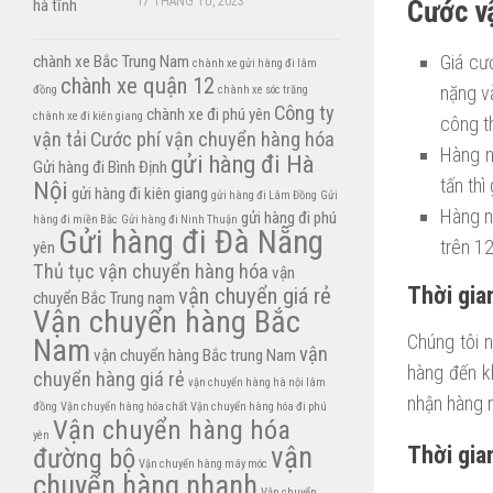
17 THÁNG TƯ, 2023
Cước v
Giá cư
chành xe Bắc Trung Nam
chành xe gửi hàng đi lâm
chành xe quận 12
nặng v
đồng
chành xe sóc trăng
Công ty
chành xe đi phú yên
chành xe đi kiên giang
công t
vận tải
Cước phí vận chuyển hàng hóa
Hàng n
gửi hàng đi Hà
Gửi hàng đi Bình Định
tấn th
Nội
gửi hàng đi kiên giang
gửi hàng đi Lâm Đồng
Gửi
Hàng n
gửi hàng đi phú
hàng đi miền Bắc
Gửi hàng đi Ninh Thuận
Gửi hàng đi Đà Nẵng
trên 1
yên
Thủ tục vận chuyển hàng hóa
vận
Thời gia
vận chuyển giá rẻ
chuyển Bắc Trung nam
Vận chuyển hàng Bắc
Chúng tôi 
Nam
vận
vận chuyển hàng Bắc trung Nam
hàng đến k
chuyển hàng giá rẻ
vận chuyển hàng hà nội lâm
nhận hàng m
đồng
Vận chuyển hàng hóa chất
Vận chuyển hàng hóa đi phú
Vận chuyển hàng hóa
yên
vận
Thời gia
đường bộ
Vận chuyển hàng máy móc
chuyển hàng nhanh
Vận chuyển