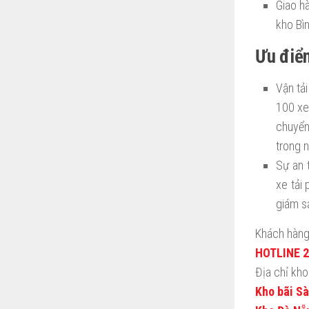
Giao h
kho Bì
Ưu điể
Vận tả
100 xe
chuyển
trong 
Sự an 
xe tải
giám s
Khách hàng 
HOTLINE 24
Địa chỉ kho 
Kho bãi Sà