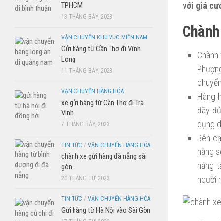
với giá cư
TPHCM
13 THÁNG BẢY, 2023
Chành 
VẬN CHUYỂN KHU VỰC MIỀN NAM
Gửi hàng từ Cần Thơ đi Vĩnh
Chành x
Long
Phượng
11 THÁNG BẢY, 2023
chuyển
VẬN CHUYỂN HÀNG HÓA
Hàng h
xe gửi hàng từ Cần Thơ đi Trà
đầy đủ
Vinh
dụng d
7 THÁNG BẢY, 2023
Bên cạ
TIN TỨC
/
VẬN CHUYỂN HÀNG HÓA
hàng s
chành xe gửi hàng đà nẵng sài
hàng t
gòn
người 
20 THÁNG TƯ, 2023
TIN TỨC
/
VẬN CHUYỂN HÀNG HÓA
Gửi hàng từ Hà Nội vào Sài Gòn