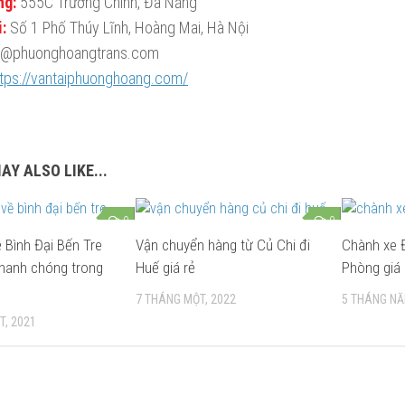
ng:
555C Trường Chinh, Đà Nẵng
:
Số 1 Phố Thúy Lĩnh, Hoàng Mai, Hà Nội
es@phuonghoangtrans.com
ttps://vantaiphuonghoang.com/
AY ALSO LIKE...
0
0
 Bình Đại Bến Tre
Vận chuyển hàng từ Củ Chi đi
Chành xe Đ
nhanh chóng trong
Huế giá rẻ
Phòng giá 
7 THÁNG MỘT, 2022
5 THÁNG NĂ
T, 2021