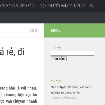
ỂN HÀNG ĐI MIỀN BẮC
VẬN CHUYỂN HÀNG ĐI MIỀN TRUNG
0
MORE
Tìm kiếm
 rẻ, đi
Tìm kiếm
TIN TỨC
Vận chuyển vải cuộn, vải công
àng nhỏ lẻ với nhau.
nghiệp an toàn, uy tín
ề phương tiện vận tải
18 THÁNG MỘT, 2022
được vận chuyển nhanh