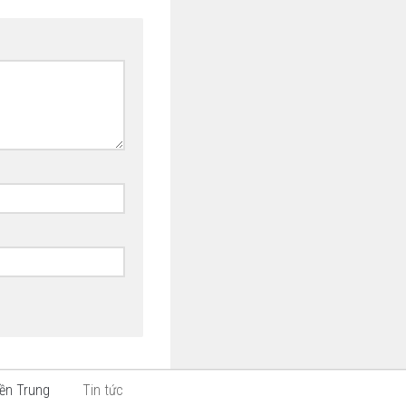
ền Trung
Tin tức