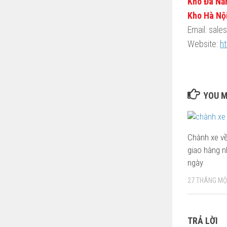
Kho Đà Nẵ
Kho Hà Nội
Email: sal
Website:
h
YOU M
Chành xe về
giao hàng 
ngày
27 THÁNG MỘ
TRẢ LỜI