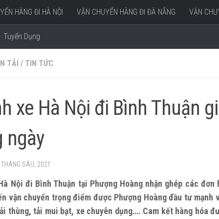
YỂN HÀNG ĐI HÀ NỘI
VẬN CHUYỂN HÀNG ĐI ĐÀ NẴNG
VẬN CHUY
Tuyển Dụng
N TẢI
/
TIN TỨC
h xe Hà Nội đi Bình Thuận giá
g ngày
 THÁNG SÁU, 2021
Hà Nội đi Bình Thuận tại Phượng Hoàng nhận ghép các đơn h
yến vận chuyển trọng điểm được Phượng Hoàng đầu tư mạnh v
ải thùng, tải mui bạt, xe chuyên dụng…. Cam kết hàng hóa 