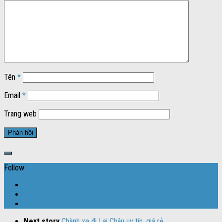
Tên
*
Email
*
Trang web
Follow:
Next story
Chành xe đi Lai Châu uy tín, giá rẻ