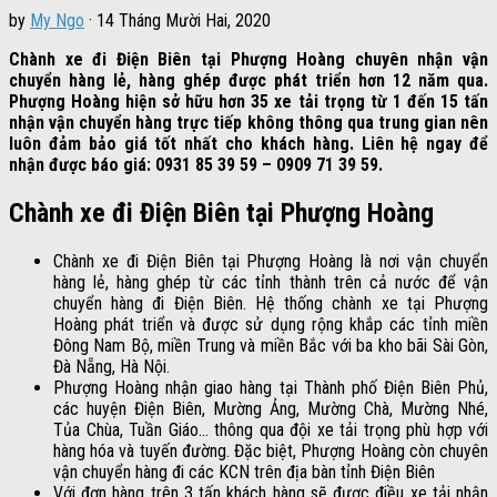
by
My Ngo
·
14 Tháng Mười Hai, 2020
Chành xe đi Điện Biên tại Phượng Hoàng chuyên nhận vận
chuyển hàng lẻ, hàng ghép được phát triển hơn 12 năm qua.
Phượng Hoàng hiện sở hữu hơn 35 xe tải trọng từ 1 đến 15 tấn
nhận vận chuyển hàng trực tiếp không thông qua trung gian nên
luôn đảm bảo giá tốt nhất cho khách hàng. Liên hệ ngay để
nhận được báo giá: 0931 85 39 59 – 0909 71 39 59.
Chành xe đi Điện Biên tại Phượng Hoàng
Chành xe đi Điện Biên tại Phượng Hoàng là nơi vận chuyển
hàng lẻ, hàng ghép từ các tỉnh thành trên cả nước để vận
chuyển hàng đi Điện Biên. Hệ thống chành xe tại Phượng
Hoàng phát triển và được sử dụng rộng khắp các tỉnh miền
Đông Nam Bộ, miền Trung và miền Bắc với ba kho bãi Sài Gòn,
Đà Nẵng, Hà Nội.
Phượng Hoàng nhận giao hàng tại Thành phố Điện Biên Phủ,
các huyện Điện Biên, Mường Ảng, Mường Chà, Mường Nhé,
Tủa Chùa, Tuần Giáo… thông qua đội xe tải trọng phù hợp với
hàng hóa và tuyến đường. Đặc biệt, Phượng Hoàng còn chuyên
vận chuyển hàng đi các KCN trên địa bàn tỉnh Điện Biên
Với đơn hàng trên 3 tấn khách hàng sẽ được điều xe tải nhận