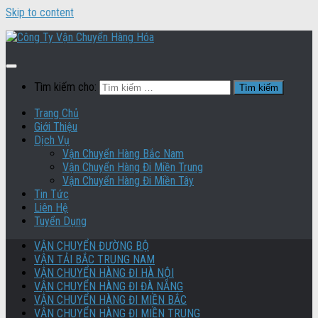
Skip to content
Tìm kiếm cho:
Trang Chủ
Giới Thiệu
Dịch Vụ
Vận Chuyển Hàng Bắc Nam
Vận Chuyển Hàng Đi Miền Trung
Vận Chuyển Hàng Đi Miền Tây
Tin Tức
Liên Hệ
Tuyển Dụng
VẬN CHUYỂN ĐƯỜNG BỘ
VẬN TẢI BẮC TRUNG NAM
VẬN CHUYỂN HÀNG ĐI HÀ NỘI
VẬN CHUYỂN HÀNG ĐI ĐÀ NẴNG
VẬN CHUYỂN HÀNG ĐI MIỀN BẮC
VẬN CHUYỂN HÀNG ĐI MIỀN TRUNG