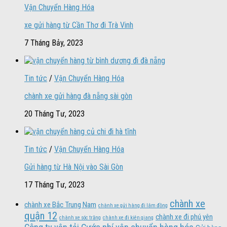
Vận Chuyển Hàng Hóa
xe gửi hàng từ Cần Thơ đi Trà Vinh
7 Tháng Bảy, 2023
Tin tức
/
Vận Chuyển Hàng Hóa
chành xe gửi hàng đà nẵng sài gòn
20 Tháng Tư, 2023
Tin tức
/
Vận Chuyển Hàng Hóa
Gửi hàng từ Hà Nội vào Sài Gòn
17 Tháng Tư, 2023
chành xe
chành xe Bắc Trung Nam
chành xe gửi hàng đi lâm đồng
quận 12
chành xe đi phú yên
chành xe sóc trăng
chành xe đi kiên giang