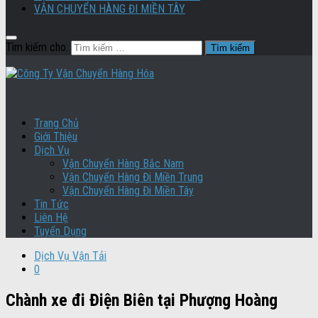
VẬN CHUYỂN HÀNG ĐI MIỀN TÂY
Tìm kiếm cho:
Trang Chủ
Giới Thiệu
Dịch Vụ
Vận Chuyển Hàng Bắc Nam
Vận Chuyển Hàng Đi Miền Trung
Vận Chuyển Hàng Đi Miền Tây
Tin Tức
Liên Hệ
Tuyển Dụng
Dịch Vụ Vận Tải
0
Chành xe đi Điện Biên tại Phượng Hoàng