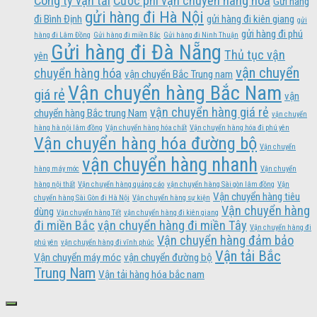
Công ty vận tải
Cước phí vận chuyển hàng hóa
Gửi hàng
gửi hàng đi Hà Nội
đi Bình Định
gửi hàng đi kiên giang
gửi
gửi hàng đi phú
hàng đi Lâm Đồng
Gửi hàng đi miền Bắc
Gửi hàng đi Ninh Thuận
Gửi hàng đi Đà Nẵng
Thủ tục vận
yên
vận chuyển
chuyển hàng hóa
vận chuyển Bắc Trung nam
Vận chuyển hàng Bắc Nam
giá rẻ
vận
vận chuyển hàng giá rẻ
chuyển hàng Bắc trung Nam
vận chuyển
hàng hà nội lâm đồng
Vận chuyển hàng hóa chất
Vận chuyển hàng hóa đi phú yên
Vận chuyển hàng hóa đường bộ
Vận chuyển
vận chuyển hàng nhanh
hàng máy móc
Vận chuyển
hàng nội thất
Vận chuyển hàng quảng cáo
vận chuyển hàng Sài gòn lâm đồng
Vận
Vận chuyển hàng tiêu
chuyển hàng Sài Gòn đi Hà Nội
Vận chuyển hàng sự kiện
Vận chuyển hàng
dùng
Vận chuyển hàng Tết
vận chuyển hàng đi kiên giang
đi miền Bắc
vận chuyển hàng đi miền Tây
Vận chuyển hàng đi
Vận chuyển hàng đảm bảo
phú yên
vận chuyển hàng đi vĩnh phúc
Vận tải Bắc
Vận chuyển máy móc
vận chuyển đường bộ
Trung Nam
Vận tải hàng hóa bắc nam