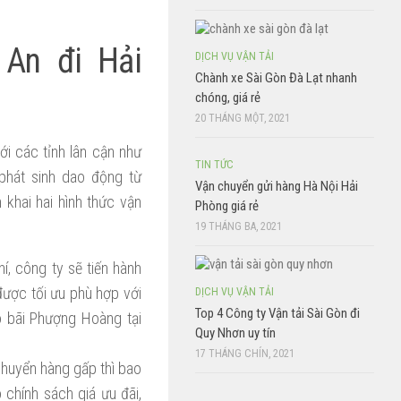
 An đi Hải
DỊCH VỤ VẬN TẢI
Chành xe Sài Gòn Đà Lạt nhanh
chóng, giá rẻ
20 THÁNG MỘT, 2021
Với các tỉnh lân cận như
TIN TỨC
 phát sinh dao động từ
Vận chuyển gửi hàng Hà Nội Hải
khai hai hình thức vận
Phòng giá rẻ
19 THÁNG BA, 2021
í, công ty sẽ tiến hành
được tối ưu phù hợp với
DỊCH VỤ VẬN TẢI
Top 4 Công ty Vận tải Sài Gòn đi
o bãi Phượng Hoàng tại
Quy Nhơn uy tín
17 THÁNG CHÍN, 2021
chuyển hàng gấp thì bao
chính sách giá ưu đãi,