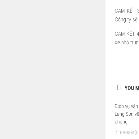
CAM KẾT 3:
Công ty sẽ 
CAM KẾT 4:
xe nhỏ tru
YOU M
Dịch vụ vận
Lạng Sơn v
chóng
7 THÁNG MỘT