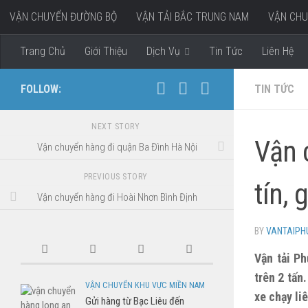
VẬN CHUYỂN ĐƯỜNG BỘ
VẬN TẢI BẮC TRUNG NAM
VẬN CHU
Skip to content
VẬN CHUYỂN HÀNG ĐI MIỀN TÂY
Trang Chủ
Giới Thiệu
Dịch Vụ
Tin Tức
Liên Hệ
FOLLOW:
TIN TỨC
NEXT STORY
Vận 
Vận chuyển hàng đi quận Ba Đình Hà Nội
PREVIOUS STORY
tín, 
Vận chuyển hàng đi Hoài Nhơn Bình Định
BY
VANTAIP
Vận tải P
trên 2 tấn
VẬN CHUYỂN KHU VỰC MIỀN NAM
xe chạy li
Gửi hàng từ Bạc Liêu đến