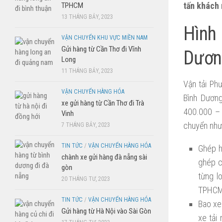
tấn khách 
TPHCM
13 THÁNG BẢY, 2023
Hình
VẬN CHUYỂN KHU VỰC MIỀN NAM
Gửi hàng từ Cần Thơ đi Vĩnh
Dươn
Long
11 THÁNG BẢY, 2023
Vận tải P
VẬN CHUYỂN HÀNG HÓA
Bình Dương
xe gửi hàng từ Cần Thơ đi Trà
400.000 – 
Vinh
chuyển như
7 THÁNG BẢY, 2023
TIN TỨC
/
VẬN CHUYỂN HÀNG HÓA
Ghép h
chành xe gửi hàng đà nẵng sài
ghép c
gòn
từng l
20 THÁNG TƯ, 2023
TPHCM.
TIN TỨC
/
VẬN CHUYỂN HÀNG HÓA
Bao xe
Gửi hàng từ Hà Nội vào Sài Gòn
xe tải