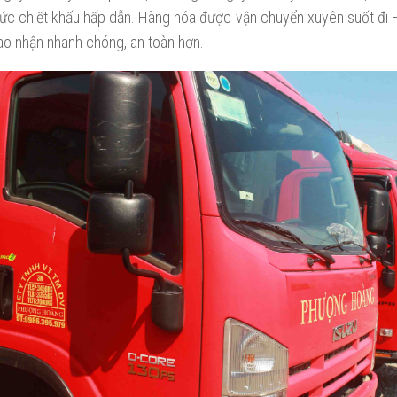
c chiết khấu hấp dẫn. Hàng hóa được vận chuyển xuyên suốt đi 
iao nhận nhanh chóng, an toàn hơn.