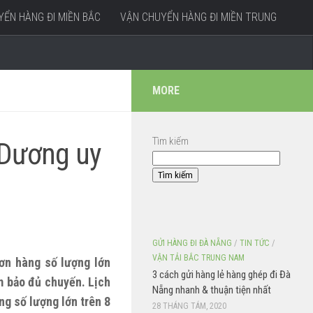
ỂN HÀNG ĐI MIỀN BẮC
VẬN CHUYỂN HÀNG ĐI MIỀN TRUNG
MORE
Tìm kiếm
 Dương uy
Tìm kiếm
GỬI HÀNG ĐI ĐÀ NẴNG
/
TIN TỨC
/
VẬN TẢI BẮC TRUNG NAM
ơn hàng số lượng lớn
3 cách gửi hàng lẻ hàng ghép đi Đà
m bảo đủ chuyến. Lịch
Nẵng nhanh & thuận tiện nhất
ng số lượng lớn trên 8
28 THÁNG TÁM, 2020