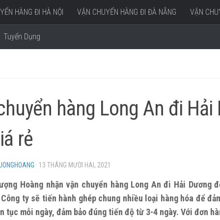
YỂN HÀNG ĐI HÀ NỘI
VẬN CHUYỂN HÀNG ĐI ĐÀ NẴNG
VẬN CHUY
Tuyển Dụng
chuyển hàng Long An đi Hải
giá rẻ
HUONGHOANG
·
13 THÁNG MƯỜI HAI, 2021
hượng Hoàng nhận vận chuyển hàng Long An đi Hải Dương đ
. Công ty sẽ tiến hành ghép chung nhiều loại hàng hóa để đả
ên tục mỗi ngày, đảm bảo đúng tiến độ từ 3-4 ngày. Với đơn hà