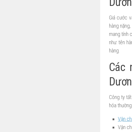
Dươn
Giá cước v
hàng nặng,
mang tính c
như: tên hà
hàng.
Các 
Dươn
Công ty tấ
hóa thường
Vận ch
Vận ch