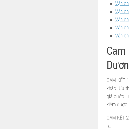
Vận ch
Vận ch
Vận ch
Vận ch
Vận ch
Cam 
Dươn
CAM KẾT 1:
khác. Ưu t
giá cước lu
kiệm được 
CAM KẾT 2:
ra.