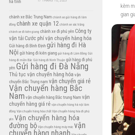
17 THÁNG TƯ, 2023
kèm mứ
gian g
chành xe Bắc Trung Nam
chành xe gửi hàng đi lâm
chành xe quận 12
đồng
chành xe sóc trăng
Công ty
chành xe đi phú yên
chành xe đi kiên giang
vận tải
Cước phí vận chuyển hàng hóa
gửi hàng đi Hà
Gửi hàng đi Bình Định
Nội
gửi hàng đi kiên giang
gửi hàng đi Lâm Đồng
Gửi
gửi hàng đi phú
hàng đi miền Bắc
Gửi hàng đi Ninh Thuận
Gửi hàng đi Đà Nẵng
yên
Thủ tục vận chuyển hàng hóa
vận
vận chuyển giá rẻ
chuyển Bắc Trung nam
Vận chuyển hàng Bắc
Nam
vận
vận chuyển hàng Bắc trung Nam
chuyển hàng giá rẻ
vận chuyển hàng hà nội lâm
đồng
Vận chuyển hàng hóa chất
Vận chuyển hàng hóa đi phú
Vận chuyển hàng hóa
yên
vận
đường bộ
Vận chuyển hàng máy móc
chuyển hàng nhanh
Vận chuyển