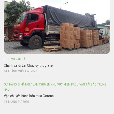
DỊCH VỤ VẬN TẢI
Chành xe đi Lai Châu uy tín, giá rẻ
14 THÁNG MƯỜI HAI, 2020
GỬI HÀNG ĐI HÀ NỘI
/
VẬN CHUYỂN KHU VỰC MIỀN BẮC
/
VẬN TẢI BẮC TRUNG
NAM
Vận chuyển hàng hóa mùa Corona
15 THÁNG TƯ, 2020