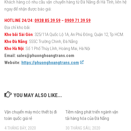
Khách hàng có nhu cầu vận chuyển hàng từ Đà Nẵng đi Hà Tĩnh, liên hệ
ngay để nhận được báo giá:
HOTLINE 24/24:
0938 85 39 59
–
0909 71 39 59
Địa chỉ kho bãi:
Kho bãi Sài Gòn
: 325/11A Quốc Lộ 1A, An Phú Đông, Quận 12, Tp HCM.
Kho Đà Nẵng
: 555C Trường Chinh, Đà Nẵng
Kho Hà Nội
: Số 1 Phố Thúy Lĩnh, Hoàng Mai, Hà Nội
Email: sales@phuonghoangtrans.com
Website:
https://phuonghoangtrans.com
YOU MAY ALSO LIKE...
Vận chuyển máy móc thiết bị đi
0
Tiềm năng phát triển ngành vận
0
toàn quốc giá rẻ
tải hàng hóa của Đà Nẵng
4 THÁNG BẢY, 2020
30 THÁNG SÁU, 2020