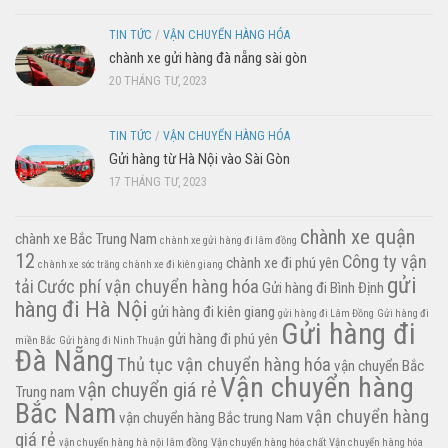
TIN TỨC
/
VẬN CHUYỂN HÀNG HÓA
chành xe gửi hàng đà nẵng sài gòn
20 THÁNG TƯ, 2023
TIN TỨC
/
VẬN CHUYỂN HÀNG HÓA
Gửi hàng từ Hà Nội vào Sài Gòn
17 THÁNG TƯ, 2023
chành xe quận
chành xe Bắc Trung Nam
chành xe gửi hàng đi lâm đồng
12
Công ty vận
chành xe đi phú yên
chành xe sóc trăng
chành xe đi kiên giang
gửi
tải
Cước phí vận chuyển hàng hóa
Gửi hàng đi Bình Định
hàng đi Hà Nội
gửi hàng đi kiên giang
gửi hàng đi Lâm Đồng
Gửi hàng đi
Gửi hàng đi
gửi hàng đi phú yên
miền Bắc
Gửi hàng đi Ninh Thuận
Đà Nẵng
Thủ tục vận chuyển hàng hóa
vận chuyển Bắc
Vận chuyển hàng
vận chuyển giá rẻ
Trung nam
Bắc Nam
vận chuyển hàng
vận chuyển hàng Bắc trung Nam
giá rẻ
vận chuyển hàng hà nội lâm đồng
Vận chuyển hàng hóa chất
Vận chuyển hàng hóa