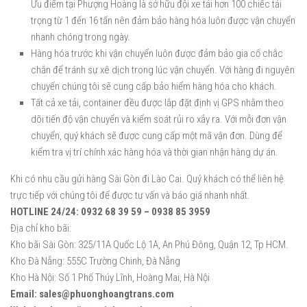
Ưu điểm tại Phượng Hoàng là sở hữu đội xe tải hơn 100 chiếc tải
trọng từ 1 đến 16 tấn nên đảm bảo hàng hóa luôn được vận chuyển
nhanh chóng trong ngày.
Hàng hóa trước khi vận chuyển luôn được đảm bảo gia cố chắc
chắn để tránh sự xê dịch trong lúc vận chuyển. Với hàng đi nguyên
chuyến chúng tôi sẽ cung cấp bảo hiểm hàng hóa cho khách.
Tất cả xe tải, container đều được lắp đặt định vị GPS nhằm theo
dõi tiến độ vận chuyển và kiểm soát rủi ro xảy ra. Với mỗi đơn vận
chuyển, quý khách sẽ được cung cấp một mã vận đơn. Dùng để
kiểm tra vị trí chính xác hàng hóa và thời gian nhận hàng dự án.
Khi có nhu cầu gửi hàng Sài Gòn đi Lào Cai. Quý khách có thể liên hệ
trực tiếp với chúng tôi để được tư vấn và báo giá nhanh nhất.
HOTLINE 24/24: 0932 68 39 59 – 0938 85 3959
Địa chỉ kho bãi:
Kho bãi Sài Gòn: 325/11A Quốc Lộ 1A, An Phú Đông, Quận 12, Tp HCM.
Kho Đà Nẵng: 555C Trường Chinh, Đà Nẵng
Kho Hà Nội: Số 1 Phố Thúy Lĩnh, Hoàng Mai, Hà Nội
Email: sales@phuonghoangtrans.com