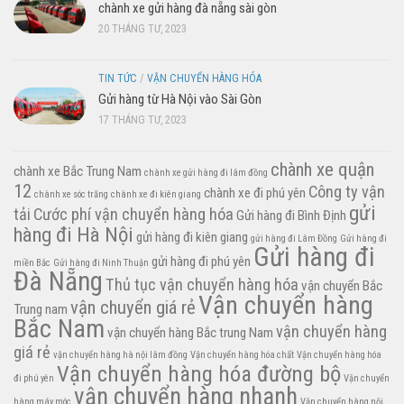
chành xe gửi hàng đà nẵng sài gòn
20 THÁNG TƯ, 2023
TIN TỨC
/
VẬN CHUYỂN HÀNG HÓA
Gửi hàng từ Hà Nội vào Sài Gòn
17 THÁNG TƯ, 2023
chành xe quận
chành xe Bắc Trung Nam
chành xe gửi hàng đi lâm đồng
12
Công ty vận
chành xe đi phú yên
chành xe sóc trăng
chành xe đi kiên giang
gửi
tải
Cước phí vận chuyển hàng hóa
Gửi hàng đi Bình Định
hàng đi Hà Nội
gửi hàng đi kiên giang
gửi hàng đi Lâm Đồng
Gửi hàng đi
Gửi hàng đi
gửi hàng đi phú yên
miền Bắc
Gửi hàng đi Ninh Thuận
Đà Nẵng
Thủ tục vận chuyển hàng hóa
vận chuyển Bắc
Vận chuyển hàng
vận chuyển giá rẻ
Trung nam
Bắc Nam
vận chuyển hàng
vận chuyển hàng Bắc trung Nam
giá rẻ
vận chuyển hàng hà nội lâm đồng
Vận chuyển hàng hóa chất
Vận chuyển hàng hóa
Vận chuyển hàng hóa đường bộ
đi phú yên
Vận chuyển
vận chuyển hàng nhanh
hàng máy móc
Vận chuyển hàng nội