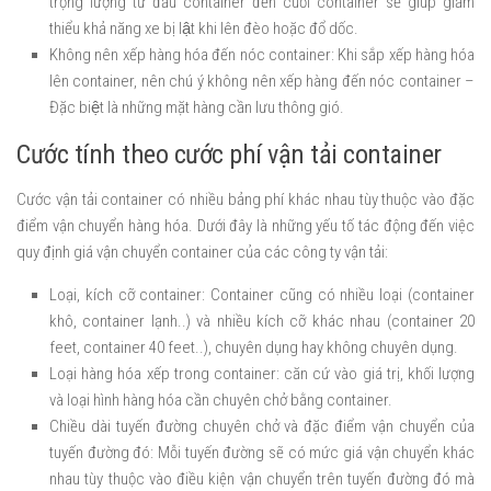
trọng lượng từ đầu container đến cuối container sẽ giúp giảm
thiểu khả năng xe bị lật khi lên đèo hoặc đổ dốc.
Không nên xếp hàng hóa đến nóc container: Khi sắp xếp hàng hóa
lên container, nên chú ý không nên xếp hàng đến nóc container –
Đặc biệt là những mặt hàng cần lưu thông gió.
Cước tính theo cước phí vận tải container
Cước vận tải container có nhiều bảng phí khác nhau tùy thuộc vào đặc
điểm vận chuyển hàng hóa. Dưới đây là những yếu tố tác động đến việc
quy định giá vận chuyển container của các công ty vận tải:
Loại, kích cỡ container: Container cũng có nhiều loại (container
khô, container lạnh..) và nhiều kích cỡ khác nhau (container 20
feet, container 40 feet..), chuyên dụng hay không chuyên dụng.
Loại hàng hóa xếp trong container: căn cứ vào giá trị, khối lượng
và loại hình hàng hóa cần chuyên chở bằng container.
Chiều dài tuyến đường chuyên chở và đặc điểm vận chuyển của
tuyến đường đó: Mỗi tuyến đường sẽ có mức giá vận chuyển khác
nhau tùy thuộc vào điều kiện vận chuyển trên tuyến đường đó mà