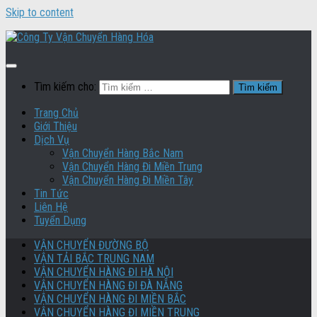
Skip to content
Tìm kiếm cho:
Trang Chủ
Giới Thiệu
Dịch Vụ
Vận Chuyển Hàng Bắc Nam
Vận Chuyển Hàng Đi Miền Trung
Vận Chuyển Hàng Đi Miền Tây
Tin Tức
Liên Hệ
Tuyển Dụng
VẬN CHUYỂN ĐƯỜNG BỘ
VẬN TẢI BẮC TRUNG NAM
VẬN CHUYỂN HÀNG ĐI HÀ NỘI
VẬN CHUYỂN HÀNG ĐI ĐÀ NẴNG
VẬN CHUYỂN HÀNG ĐI MIỀN BẮC
VẬN CHUYỂN HÀNG ĐI MIỀN TRUNG