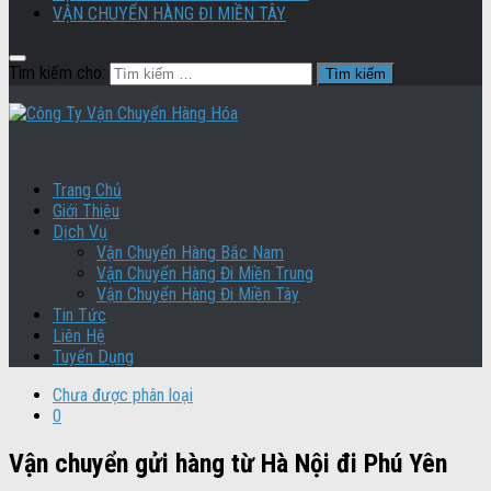
VẬN CHUYỂN HÀNG ĐI MIỀN TÂY
Tìm kiếm cho:
Trang Chủ
Giới Thiệu
Dịch Vụ
Vận Chuyển Hàng Bắc Nam
Vận Chuyển Hàng Đi Miền Trung
Vận Chuyển Hàng Đi Miền Tây
Tin Tức
Liên Hệ
Tuyển Dụng
Chưa được phân loại
0
Vận chuyển gửi hàng từ Hà Nội đi Phú Yên