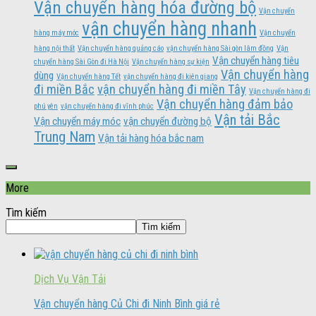
Vận chuyển hàng hóa đường bộ
Vận chuyển
vận chuyển hàng nhanh
hàng máy móc
Vận chuyển
hàng nội thất
Vận chuyển hàng quảng cáo
vận chuyển hàng Sài gòn lâm đồng
Vận
Vận chuyển hàng tiêu
chuyển hàng Sài Gòn đi Hà Nội
Vận chuyển hàng sự kiện
Vận chuyển hàng
dùng
Vận chuyển hàng Tết
vận chuyển hàng đi kiên giang
đi miền Bắc
vận chuyển hàng đi miền Tây
Vận chuyển hàng đi
Vận chuyển hàng đảm bảo
phú yên
vận chuyển hàng đi vĩnh phúc
Vận tải Bắc
Vận chuyển máy móc
vận chuyển đường bộ
Trung Nam
Vận tải hàng hóa bắc nam
More
Tìm kiếm
Tìm kiếm
Dịch Vụ Vận Tải
Vận chuyển hàng Củ Chi đi Ninh Bình giá rẻ