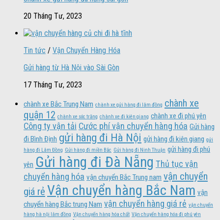
20 Tháng Tư, 2023
Tin tức
/
Vận Chuyển Hàng Hóa
Gửi hàng từ Hà Nội vào Sài Gòn
17 Tháng Tư, 2023
chành xe
chành xe Bắc Trung Nam
chành xe gửi hàng đi lâm đồng
quận 12
chành xe đi phú yên
chành xe sóc trăng
chành xe đi kiên giang
Công ty vận tải
Cước phí vận chuyển hàng hóa
Gửi hàng
gửi hàng đi Hà Nội
đi Bình Định
gửi hàng đi kiên giang
gửi
gửi hàng đi phú
hàng đi Lâm Đồng
Gửi hàng đi miền Bắc
Gửi hàng đi Ninh Thuận
Gửi hàng đi Đà Nẵng
Thủ tục vận
yên
vận chuyển
chuyển hàng hóa
vận chuyển Bắc Trung nam
Vận chuyển hàng Bắc Nam
giá rẻ
vận
vận chuyển hàng giá rẻ
chuyển hàng Bắc trung Nam
vận chuyển
hàng hà nội lâm đồng
Vận chuyển hàng hóa chất
Vận chuyển hàng hóa đi phú yên