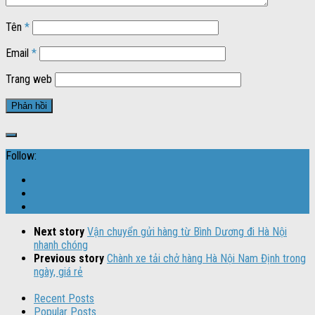
Tên
*
Email
*
Trang web
Follow:
Next story
Vận chuyển gửi hàng từ Bình Dương đi Hà Nội
nhanh chóng
Previous story
Chành xe tải chở hàng Hà Nội Nam Định trong
ngày, giá rẻ
Recent Posts
Popular Posts