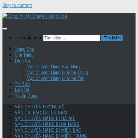
Skip to content
Tìm kiếm cho:
Trang Chủ
Giới Thiệu
Dịch Vụ
Vận Chuyển Hàng Bắc Nam
Vận Chuyển Hàng Đi Miền Trung
Vận Chuyển Hàng Đi Miền Tây
Tin Tức
Liên Hệ
Tuyển Dụng
VẬN CHUYỂN ĐƯỜNG BỘ
VẬN TẢI BẮC TRUNG NAM
VẬN CHUYỂN HÀNG ĐI HÀ NỘI
VẬN CHUYỂN HÀNG ĐI ĐÀ NẴNG
VẬN CHUYỂN HÀNG ĐI MIỀN BẮC
VẬN CHUYỂN HÀNG ĐI MIỀN TRUNG