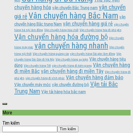
vận chuyển
chuyển hàng hóa
vận chuyển Bắc Trung nam
Vận chuyển hàng Bắc Nam
giá rẻ
vận
vận chuyển hàng giá rẻ
chuyển hàng Bắc trung Nam
vận chuyển
hàng hà nội lâm đồng
Vận chuyển hàng hóa chất
Vận chuyển hàng hóa đi phú yên
Vận chuyển hàng hóa đường bộ
Vận chuyển
vận chuyển hàng nhanh
hàng máy móc
Vận chuyển
hàng nội thất
Vận chuyển hàng quảng cáo
vận chuyển hàng Sài gòn lâm đồng
Vận
Vận chuyển hàng tiêu
chuyển hàng Sài Gòn đi Hà Nội
Vận chuyển hàng sự kiện
Vận chuyển hàng
dùng
Vận chuyển hàng Tết
vận chuyển hàng đi kiên giang
đi miền Bắc
vận chuyển hàng đi miền Tây
Vận chuyển hàng đi
Vận chuyển hàng đảm bảo
phú yên
vận chuyển hàng đi vĩnh phúc
Vận tải Bắc
Vận chuyển máy móc
vận chuyển đường bộ
Trung Nam
Vận tải hàng hóa bắc nam
More
Tìm kiếm
Tìm kiếm