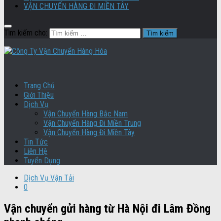
VẬN CHUYỂN HÀNG ĐI MIỀN TÂY
Tìm kiếm cho:
Trang Chủ
Giới Thiệu
Dịch Vụ
Vận Chuyển Hàng Bắc Nam
Vận Chuyển Hàng Đi Miền Trung
Vận Chuyển Hàng Đi Miền Tây
Tin Tức
Liên Hệ
Tuyển Dụng
Dịch Vụ Vận Tải
0
Vận chuyển gửi hàng từ Hà Nội đi Lâm Đồng