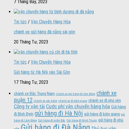
7 Tháng Bảy, 2023
Tin tức
/
Vận Chuyển Hàng Hóa
chành xe gửi hàng đà nẵng sài gòn
20 Tháng Tư, 2023
Tin tức
/
Vận Chuyển Hàng Hóa
Gửi hàng từ Hà Nội vào Sài Gòn
17 Tháng Tư, 2023
chành xe
chành xe Bắc Trung Nam
chành xe gửi hàng đi lâm đồng
quận 12
chành xe đi phú yên
chành xe sóc trăng
chành xe đi kiên giang
Công ty vận tải
Cước phí vận chuyển hàng hóa
Gửi hàng
gửi hàng đi Hà Nội
đi Bình Định
gửi hàng đi kiên giang
gửi
gửi hàng đi phú
hàng đi Lâm Đồng
Gửi hàng đi miền Bắc
Gửi hàng đi Ninh Thuận
Gửi hàng đi Đà Nẵng
Thủ tục vận
yên